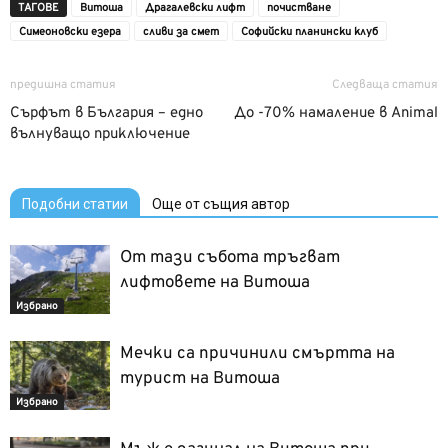
ТАГОВЕ
Витоша
Драгалевски лифт
почистване
Симеоновски езера
сливи за смет
Софийски планински клуб
предишна статия
Следваща статия
Сърфът в България – едно
До -70% намаление в Animal
вълнуващо приключение
Подобни статии
Още от същия автор
От тази събота тръгват
лифтовете на Витоша
Избрано
Мечки са причинили смъртта на
турист на Витоша
Избрано