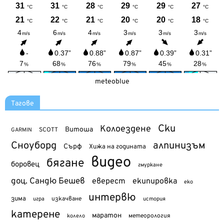
meteoblue
Тагове
Ски
Колоездене
Витоша
SCOTT
GARMIN
Сноуборд
алпинизъм
Сърф
Хижа на годината
видео
бягане
боровец
гмуркане
доц. Сандю Бешев
еверест
екипировка
еко
интервю
зима
изкачване
история
игра
катерене
маратон
метеорология
колело