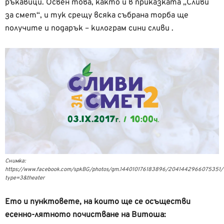
ръкавици. Освен това, както и в приказката „Сливи
за смет“, и тук срещу всяка събрана торба ще
получите и подарък – килограм сини сливи .
Снимка:
https://www.facebook.com/spkBG/photos/gm.144010176183896/2041442966075351/
type=3&theater
Ето и пунктовете, на които ще се осъществи
есенно-лятното почистване на Витоша: