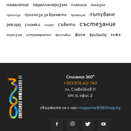
намаление
парапланеризъм
планина
полезно
пътуване
прогноза за времето
прогноза
промоция
състезание
съвети
рекорд
снимки
спорт
филм
хижа
туризъм
фрийрайд
ултрамаратон
фестивал
Списание 360°
+359 878 612 740
пл. Славейков 11
ет. 6, офис 2
свържете се с нас:
magazine@360mag.bg