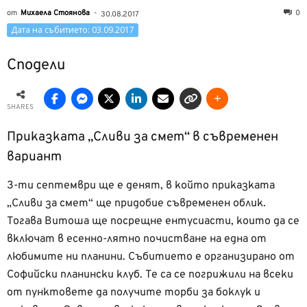
от
Михаела Стоянова
-
0
30.08.2017
Дата на събитието: 03.09.2017
Сподели
SHARES
Приказката „Сливи за смет“ в съвременен
вариант
3-ти септември ще е денят, в който приказката
„Сливи за смет“ ще придобие съвременен облик.
Тогава Витоша ще посрещне ентусиасти, които да се
включат в есенно-лятно почистване на една от
любимите ни планини. Събитието е организирано от
Софийски планински клуб. Те са се погрижили на всеки
от пунктовете да получите торби за боклук и