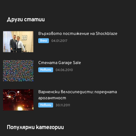
Други статии
Върховото постижение на Shockblaze
Вело
04.01.2017
Стената Garage Sale
Новини
04.06.2010
Варненски велосипедисти: поредната
арогантност
Новини
30.11.2011
Популярни категории