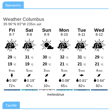
Времето
meteoblue
Тагове