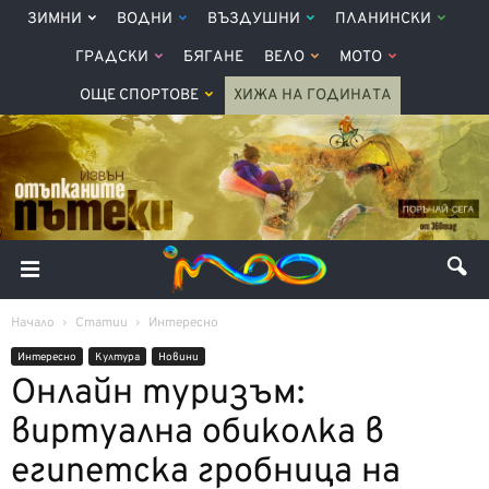
ЗИМНИ
ВОДНИ
ВЪЗДУШНИ
ПЛАНИНСКИ
ГРАДСКИ
БЯГАНЕ
ВЕЛО
МОТО
ОЩЕ СПОРТОВЕ
ХИЖА НА ГОДИНАТА
Начало
Статии
Интерeсно
Интерeсно
Култура
Новини
Онлайн туризъм:
виртуална обиколка в
египетска гробница на