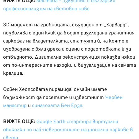
ВИЖТЕ ОЩЕ:
Мастаба – изкуство и български
професионализъм на световно ниво
3D моделът на гробницата, създаден от „Харвард“,
позволява с един клик да бъдат разгледани гранитния
саркофаг на владетелката, статуята ѝ, на която е
изобразена с бяла дреха и сцени с подготовката ѝ за
отвъдното. Дигитална реконструкция показва някои
от по-интересните находки и визуализация на самата
кралица.
Освен Хеопсовата пирамида, онлайн имате
възможност да посетите и известният
Червен
манастир
и
синагогата Бен Ерза.
ВИЖТЕ ОЩЕ:
Google Earth стартира виртуални
обиколки по най-невероятните национални паркове в
света