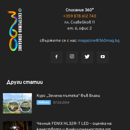
Списание 360°
+359 878 612 740
пл. Славейков 11
ет. 6, офис 2
свържете се с нас:
magazine@360mag.bg
Други статии
Курс „Зелена пътека“ във Влахи
Новини
07.03.2014
Челник FENIX HL32R-T LED – оценка на
качеството и функционалността от...