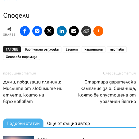
Сподели
SHARES
ТАГОВЕ
виртуална разходка
Египет
карантина
мастаба
Хеопсова пирамида
предишна статия
Следваща статия
Думи, повдигащи планини:
Стартира дарителска
Мислите от любимите ни
кампания за х. Синаница,
атлети, които ни
която бе опустошена от
вдъхновяват
ураганен вятър
Подобни статии
Още от същия автор