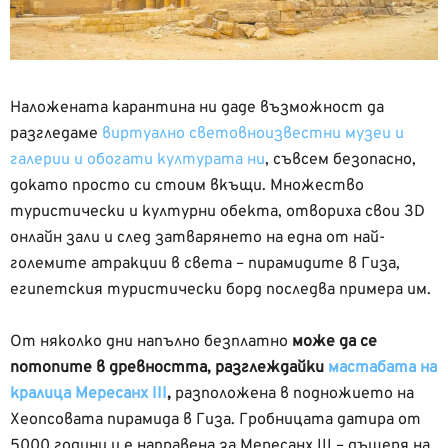
Наложената карантина ни даде възможност да
разгледаме
виртуално световноизвестни музеи и
галерии и обогати културата ни
, съвсем безопасно,
докато просто си стоим вкъщи. Множество
туристически и културни обекта, отвориха свои 3D
онлайн зали и след затварянето на една от най-
големите атракции в света – пирамидите в Гиза,
египетския туристически борд последва примера им.
От няколко дни напълно безплатно
може да се
потопите в древността, разглеждайки
мастабата на
кралица Мересанх III
,
разположена в подножието на
Хеопсовата пирамида в Гиза. Гробницата датира от
5000 години и е направена за Мересанх III – дъщеря на