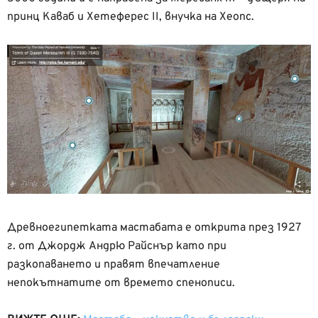
принц Каваб и Хетеферес II, внучка на Хеопс.
Древноегипетката мастабата е открита през 1927
г. от Джордж Андрю Райснър като при
разкопаването и правят впечатление
непокътнатите от времето спенописи.