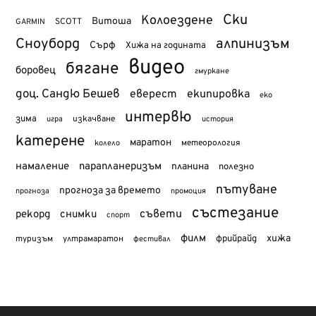
Ски
Колоездене
Витоша
SCOTT
GARMIN
Сноуборд
алпинизъм
Сърф
Хижа на годината
видео
бягане
боровец
гмуркане
доц. Сандю Бешев
еверест
екипировка
еко
интервю
зима
изкачване
история
игра
катерене
маратон
метеорология
колело
намаление
парапланеризъм
планина
полезно
пътуване
прогноза за времето
прогноза
промоция
състезание
съвети
рекорд
снимки
спорт
филм
хижа
туризъм
фрийрайд
ултрамаратон
фестивал