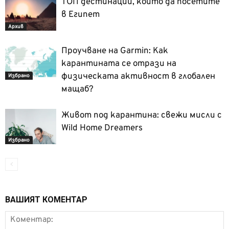
ТОП дестинации, които да посетите
в Египет
Архив
Проучване на Garmin: Как
карантината се отрази на
физическата активност в глобален
Избрано
мащаб?
Живот под карантина: свежи мисли с
Wild Home Dreamers
Избрано
ВАШИЯТ КОМЕНТАР