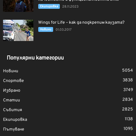
Екипировка
28.11.2023
Wings for Life – как да подкрепим каузата?
Новини
01.03.2017
Популярни категории
5054
Новини
3838
Спортове
3749
Избрано
2834
Статии
2825
Събития
1138
Екипировка
1095
Пътуване