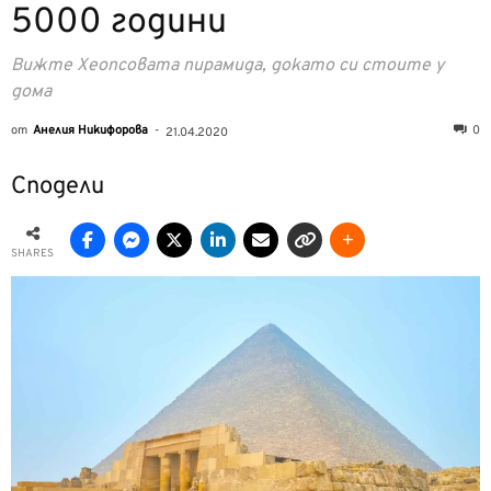
5000 години
Вижте Хеопсовата пирамида, докато си стоите у
дома
от
Анелия Никифорова
-
0
21.04.2020
Сподели
SHARES