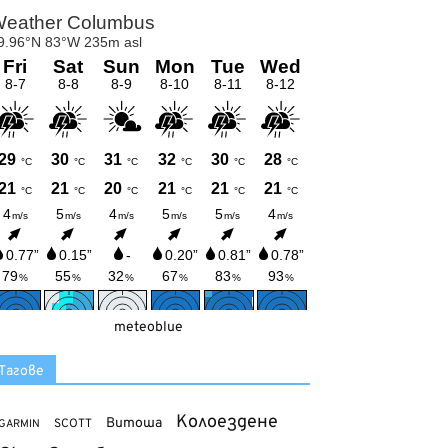
meteoblue
Тагове
Колоездене
Витоша
SCOTT
GARMIN