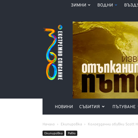
ЗИМНИ
ВОДНИ
ВЪЗД
Списание
360°
НОВИНИ
СЪБИТИЯ
ПЪТУВАНЕ
Начало
Екипировка
Колоездачни обувки Scott H
Екипировка
Ревю