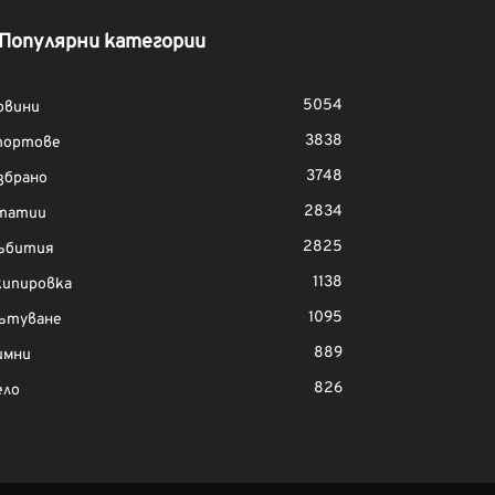
Популярни категории
5054
овини
3838
портове
3748
збрано
2834
татии
2825
ъбития
1138
кипировка
1095
ътуване
889
имни
826
ело