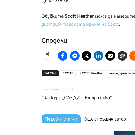
Цена: 275 лв.
Обувките
Scott Heather
може да намерит
дистрибуторската мрежа на Scott
.
Сподели
SHARES
ТАГОВЕ
SCOTT
SCOTT Heather
колоездачни об
предишна статия
Ски курс „СЛЕДИ – Второ ниво“
Подобни статии
Още от същия автор