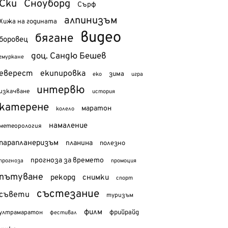
Ски
Сноуборд
Сърф
алпинизъм
Хижа на годината
видео
бягане
боровец
доц. Сандю Бешев
гмуркане
еверест
екипировка
зима
еко
игра
интервю
изкачване
история
катерене
маратон
колело
намаление
метеорология
парапланеризъм
планина
полезно
прогноза за времето
прогноза
промоция
пътуване
рекорд
снимки
спорт
състезание
съвети
туризъм
филм
фрийрайд
ултрамаратон
фестивал