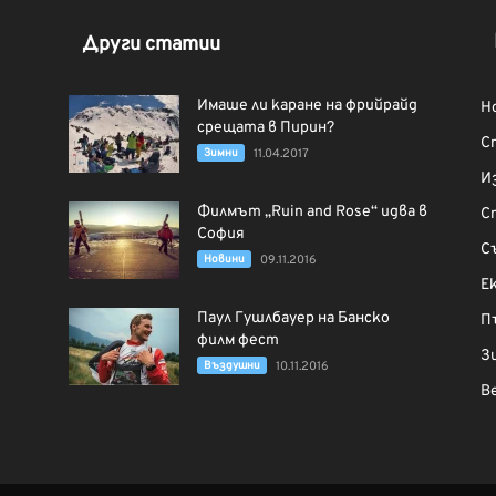
Други статии
Имаше ли каране на фрийрайд
Н
срещата в Пирин?
С
Зимни
11.04.2017
И
Филмът „Ruin and Rose“ идва в
С
София
С
Новини
09.11.2016
Е
Паул Гушлбауер на Банско
П
филм фест
З
Въздушни
10.11.2016
В