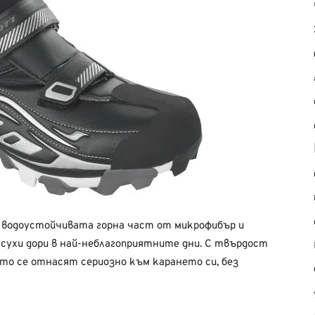
с водоустойчивата горна част от микрофибър и
сухи дори в най-неблагоприятните дни. С твърдост
оито се отнасят сериозно към карането си, без