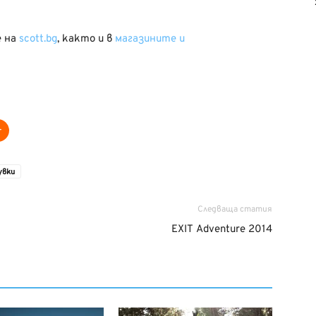
е на
scott.bg
, както и в
магазините и
увки
Следваща статия
EXIT Adventure 2014