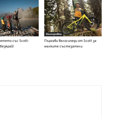
Екипировка
етето със Scott:
Пъргави велосипеди от Scott за
безкрай!
малките състезатели