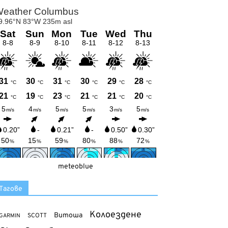
meteoblue
Тагове
Колоездене
Витоша
SCOTT
GARMIN