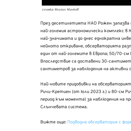
снимка: Михаил Минков
През десетилетията НАО Рожен запазва п
най-големия астрономически комплекс в 
най-значимата и до днес еднократна инв
нейното откриване, обсерваторията разпо
един от най-големите в Европа; 50/70-с
Впоследствие са доставени 30-сантиметр
сантиметров за наблюдения на активни о
Най-новите придобивки на обсерваторият
Ричи-Кретиен (от юли 2023 г.) и 80-см Ри
период към момента) за наблюдения на пр
Слънчевата система.
Вижте още:
Подводна обсерватория с фор