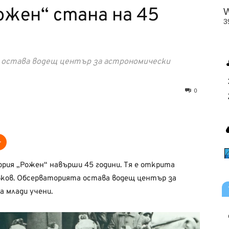
ожен“ стана на 45
а остава водещ център за астрономически
0
ия „Рожен“ навърши 45 години. Тя е открита
ков. Обсерваторията остава водещ център за
а млади учени.