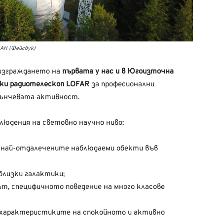
БАН (Фейсбук)
и изграждането на
първата у нас и в Югоизточна
ски радиотелескоп LOFAR
за професионални
лънчевата активност.
юдения на световно научно ниво:
 (най-отдалечените наблюдаеми обекти във
близки галактики;
ът, специфичното поведение на много класове
, характеристиките на спокойното и активно