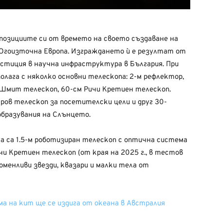
озициите си от времето на своето създаване на
Югоизточна Европа. Изграждането ѝ е резултат от
естиция в научна инфраструктура в България. При
лага с няколко основни телескопа: 2-м рефлектор,
м Шмит телескоп, 60-см Ричи Кретиен телескоп.
ов телескоп за посетителски цели и друг 30-
бразувания на Слънцето.
а са 1.5-м роботизиран телескоп с оптична система
чи Кретиен телескоп (от края на 2025 г., в тестов
оменливи звезди, квазари и малки тела от
ма на кит ще се издига от океана в Австралия