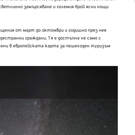
светлинно замърсяване и големия брой ясни нощи
ещения от март до октомври и годишно през нея
дестранни граждани. Тя е достъпна не само с
ачени в европейската карта за пешеходен туризъм