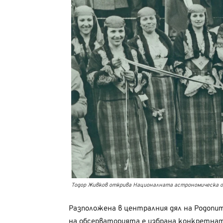
Тодор Живков открива Националната астрономическа о
Разположена в централния дял на Родопит
на обсерваторията е избрана конкретна