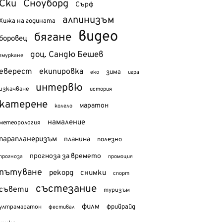
Ски
Сноуборд
Сърф
алпинизъм
Хижа на годината
видео
бягане
боровец
доц. Сандю Бешев
гмуркане
еверест
екипировка
зима
еко
игра
интервю
изкачване
история
катерене
маратон
колело
намаление
метеорология
парапланеризъм
планина
полезно
прогноза за времето
прогноза
промоция
пътуване
рекорд
снимки
спорт
състезание
съвети
туризъм
филм
фрийрайд
ултрамаратон
фестивал