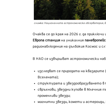
снимка: Националната астрономическа обсерватория, 
Очаква се до края на 2026 г. да приключ
Европа станция
на уникалния
паневропей
радионаблюдения на дълбокия Космос и с
В НАО се извършват астрономически набл
изследват се природата на квазарите
Вселената);
структурата и звездообразуването в 
свръхнови, звездни купове в Млечния п
променливи звезди;
магнитни звезди, комети и астероиди