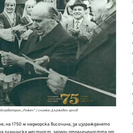
бсерватория „Рожен“ / снимка: Държавен архив
е, на 1750 м надморска височина, за изграждането
та планинска местност, заради отдалечеността от