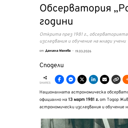
Обсерватория „Р
години
Открита през 1981 г., обсерваторият
изследвания и обучение на млади учени
от
Даниела Манева
-
19.03.2026
Сподели
SHARES
Националната астрономическа обсерватор
официално на
13 март 1981 г.
от Тодор Жив
астрономически изследвания и обучение н