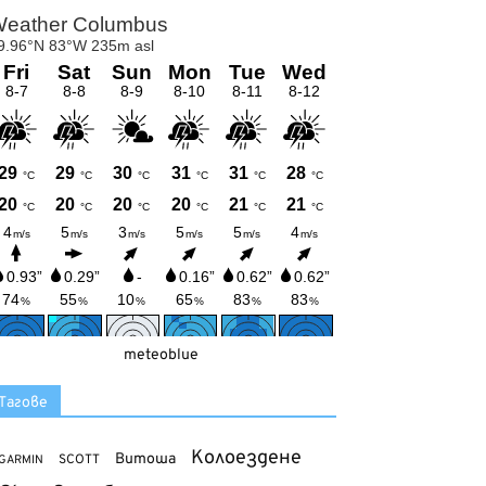
meteoblue
Тагове
Колоездене
Витоша
SCOTT
GARMIN