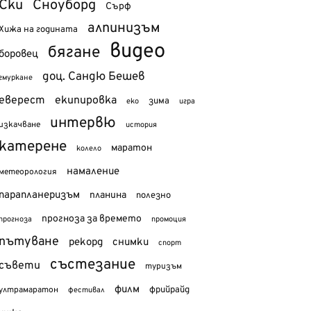
Ски
Сноуборд
Сърф
алпинизъм
Хижа на годината
видео
бягане
боровец
доц. Сандю Бешев
гмуркане
еверест
екипировка
зима
еко
игра
интервю
изкачване
история
катерене
маратон
колело
намаление
метеорология
парапланеризъм
планина
полезно
прогноза за времето
прогноза
промоция
пътуване
рекорд
снимки
спорт
състезание
съвети
туризъм
филм
фрийрайд
ултрамаратон
фестивал