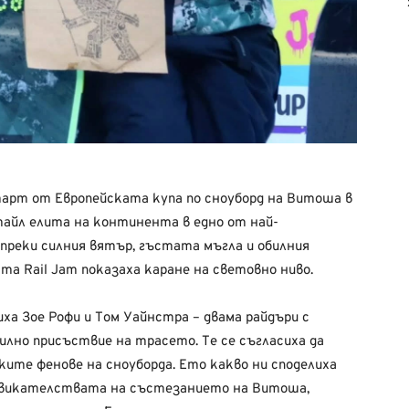
арт от Европейската купа по сноуборд на Витоша в
тайл елита на континента в едно от най-
преки силния вятър, гъстата мъгла и обилния
а Rail Jam показаха каране на световно ниво.
ха Зое Рофи и Том Уайнстра – двама райдъри с
илно присъствие на трасето. Те се съгласиха да
ките фенове на сноуборда. Ето какво ни споделиха
извикателствата на състезанието на Витоша,