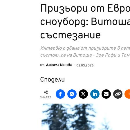
Призьори от Евро
сноуборд: Витоша
състезание
Интервю с двама от призьорите в пети
състоял се на Витоша - Зое Рофи и То
от
Даниела Манева
-
02.03.2026
Сподели
SHARES