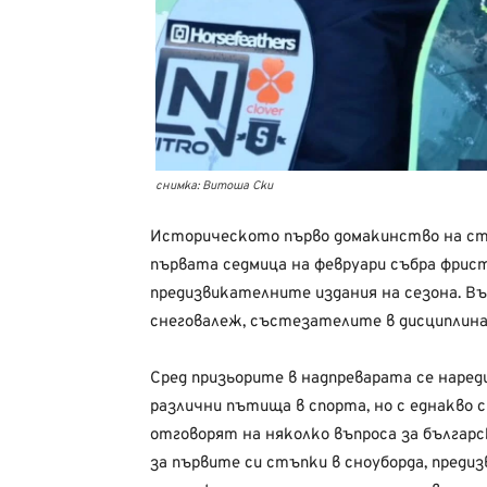
снимка: Витоша Ски
Историческото първо домакинство на ст
първата седмица на февруари събра фрис
предизвикателните издания на сезона. Въ
снеговалеж, състезателите в дисциплинат
Сред призьорите в надпреварата се нареди
различни пътища в спорта, но с еднакво с
отговорят на няколко въпроса за българс
за първите си стъпки в сноуборда, пред