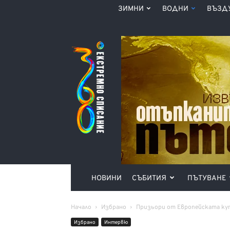
ЗИМНИ
ВОДНИ
ВЪЗД
Списание
360°
НОВИНИ
СЪБИТИЯ
ПЪТУВАНЕ
Начало
Избрано
Призьори от Европейската куп
Избрано
Интервю