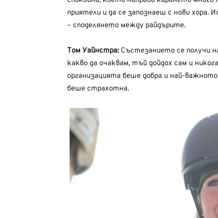
спокойна, което направи карането много 
приятели и да се запознаеш с нови хора. 
– споделянето между райдърите.
Том Уайнстра:
Състезанието се получи на
какво да очаквам, тъй дойдох сам и никога
организацията беше добра и най-важното
беше страхотна.