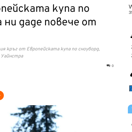
пейската купа по
 ни даде повече от
я кръг от Европейската купа по сноуборд,
м Уайнстра
0