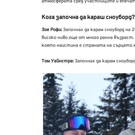
атмосферата сред участниците и впечат
Кога започна да караш сноуборд?
Зое Рофи:
Започнах да карам сноуборд на 2
високо ниво още от много ранна възраст.
която наистина е страната на сърцето ми
Том Уайнстра:
Започнах да карам сноуборд,