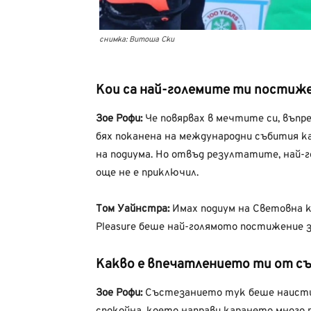
снимка: Витоша Ски
Кои са най-големите ти постиже
Зое Рофи:
Че повярвах в мечтите си, въпрек
бях поканена на международни събития кат
на подиума. Но отвъд резултатите, най-г
още не е приключил.
Том Уайнстра:
Имах подиум на Световна ку
Pleasure беше най-голямото постижение з
Какво е впечатлението ти от с
Зое Рофи:
Състезанието тук беше наистин