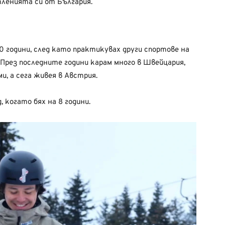
ленията си от България.
0 години, след като практикувах други спортове на
 През последните години карам много в Швейцария,
, а сега живея в Австрия.
 когато бях на 8 години.