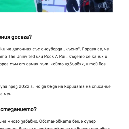
ния досега?
и че започнах със сноуборда „късно“. Гордея се, че
о The Uninvited или Rock A Rail, където се качих и
орда съм от самия път, който извървях, и той все
па през 2022 г., но да бъда на корицата на списание
а мен.
ъстезанието?
а много забавно. Обстановката беше супер