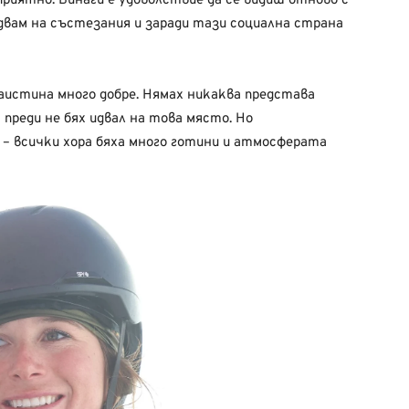
приятно. Винаги е удоволствие да се видиш отново с
Идвам на състезания и заради тази социална страна
истина много добре. Нямах никаква представа
 преди не бях идвал на това място. Но
 – всички хора бяха много готини и атмосферата