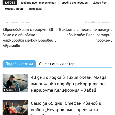
ТАГОВЕ
гребане през тихия океан
гребна експедиция
Джес Роу
Мириам Пейн
Тихи океан
предишна статия
Следваща статия
Европейският маршрут Е8
Билките и техните полезни
вече е с обновена
свойства: Респираторни
маркировка между Боровец и
проблеми
Аврамово
Подобни статии
Още от същия автор
43 дни с лодка в Тихия океан: Млада
американка подобри рекордите по
маршрута Калифорния – Хавай
Гребни
Само за 65 дни! Стефан Иванов и
отбор „Неукротими“ пресякоха