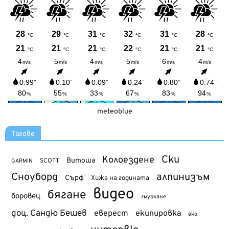
meteoblue
Тагове
Ски
Колоездене
Витоша
SCOTT
GARMIN
Сноуборд
алпинизъм
Сърф
Хижа на годината
видео
бягане
боровец
гмуркане
доц. Сандю Бешев
еверест
екипировка
еко