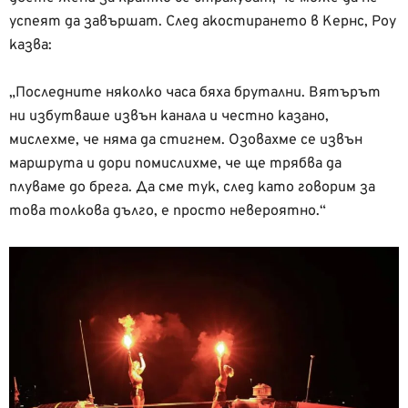
успеят да завършат. След акостирането в Кернс, Роу
казва:
„Последните няколко часа бяха брутални. Вятърът
ни избутваше извън канала и честно казано,
мислехме, че няма да стигнем. Озовахме се извън
маршрута и дори помислихме, че ще трябва да
плуваме до брега. Да сме тук, след като говорим за
това толкова дълго, е просто невероятно.“