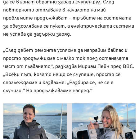
да се върнат обратно заради счупен рул. След
повторното отплаване в началото на май
проблемите продължават – тръбите на системата
за обезсоляване се пукат, а електрическата система
не успява да задържи заряд.
„След девет ремонта успяхме да направим байпас и
просто продължихме с малко ток през останалата
част от плаването“, разказва Мириам Пейн пред BBC.
„Всеки път, когато нещо се счупеше, просто се
споглеждахме и казвахме: „Разбира се, че се е
случило!“ Но продължавахме напред.“