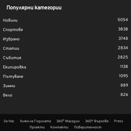
Популярни категории
5054
Новини
3838
Спортове
3748
Избрано
2834
Статии
2825
Събития
1138
Екипировка
1095
Пътуване
889
Зимни
826
Вело
За Нас
Хижа на Годината
360° Магазин
360º Върхове
Press
Проекти
Контакти
Поверителност