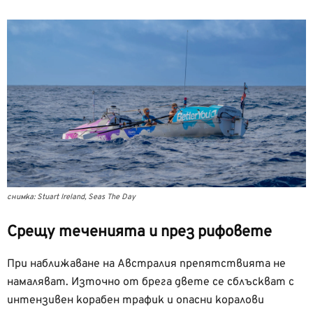
снимка: Stuart Ireland, Seas The Day
Срещу теченията и през рифовете
При наближаване на Австралия препятствията не
намаляват. Източно от брега двете се сблъскват с
интензивен корабен трафик и опасни коралови