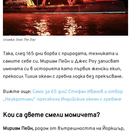
снимка: Seas The Day
Така, след 165 дни борба с природата, техниката и
самите себе си, Мириам Пейн и Джес Роу записват
имената си в историята като първия женски екип,
прекосил Тихия океан с гребна лодка без прекъсване.
Вижте още:
Само за 65 дни! Стефан Иванов и отбор
„Неукротими“ пресякоха Индийския океан с гребане
Кои са двете смели момичета?
Мириам Пейн,
родом от вътрешността на Йоркшър,