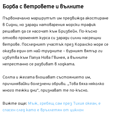
Борба с ветровете и вълните
Първоначално маршрутът им предвижда акостиране
в Сидни, но заради натоварения морски трафик
решават да се насочат към Бризбейн. По-късно
отново променят курса си заради силни насрещни
ветрове. Последният участък през Коралско море се
оказва един от най-трудните – бурният вятър ги
избутва към Папуа Нова Гвинея, а вълните
непрестанно се разбиват в лодката.
Солта и жегата влошават състоянието им,
причинявайки болезнени обриви. „Това бяха няколко
много тежки дни“, признават те по-късно.
Вижте още:
Мъж, гребящ сам през Тихия океан, е
спасен след като е връхлетян от циклон