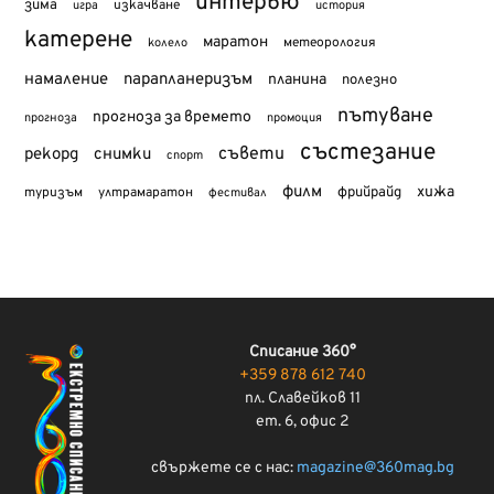
интервю
зима
изкачване
история
игра
катерене
маратон
метеорология
колело
намаление
парапланеризъм
планина
полезно
пътуване
прогноза за времето
прогноза
промоция
състезание
съвети
рекорд
снимки
спорт
филм
хижа
туризъм
фрийрайд
ултрамаратон
фестивал
Списание 360°
+359 878 612 740
пл. Славейков 11
ет. 6, офис 2
свържете се с нас:
magazine@360mag.bg