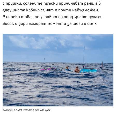
с пришки, солените пръски причиняват рани, а в
задушната кабина сънят е почти невъзможен.
Въпреки това, те успяват да поддържат духа си
висок и дори намират моменти за шеги и смях.
снимка: Stuart Ireland, Seas The Day