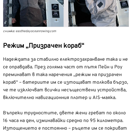
снимка: easthedayoceanrowing.com
Режим „Призрачен кораб“
Надеждата за стабилно електрозахранване така и не
се оправдава. През голяма част от пътя Пейн и Роу
преминават в така наречения „режим на призрачен
кораб“ – батериите им се изтощават толкова бързо,
че те изключват всички несъществени устройства,
включително навигационния плотер и AIS-маяка.
Въпреки трудностите, двете жени гребат по около
16 часа на ден, изминавайки средно по 95 километра.
Изтощението е постоянно – ръцете им се покриват