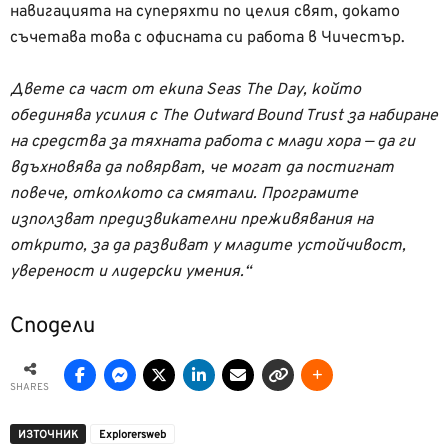
навигацията на суперяхти по целия свят, докато
съчетава това с офисната си работа в Чичестър.
Двете са част от екипа Seas The Day, който
обединява усилия с The Outward Bound Trust за набиране
на средства за тяхната работа с млади хора — да ги
вдъхновява да повярват, че могат да постигнат
повече, отколкото са смятали. Програмите
използват предизвикателни преживявания на
открито, за да развиват у младите устойчивост,
увереност и лидерски умения.“
Сподели
SHARES
ИЗТОЧНИК
Еxplorersweb