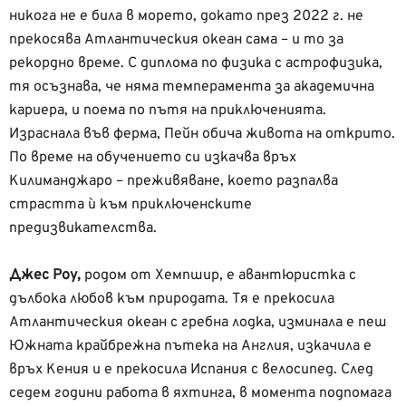
никога не е била в морето, докато през 2022 г. не
прекосява Атлантическия океан сама – и то за
рекордно време. С диплома по физика с астрофизика,
тя осъзнава, че няма темперамента за академична
кариера, и поема по пътя на приключенията.
Израснала във ферма, Пейн обича живота на открито.
По време на обучението си изкачва връх
Килиманджаро – преживяване, което разпалва
страстта ѝ към приключенските
предизвикателства.
Джес Роу,
родом от Хемпшир, е авантюристка с
дълбока любов към природата. Тя е прекосила
Атлантическия океан с гребна лодка, изминала е пеш
Южната крайбрежна пътека на Англия, изкачила е
връх Кения и е прекосила Испания с велосипед. След
седем години работа в яхтинга, в момента подпомага