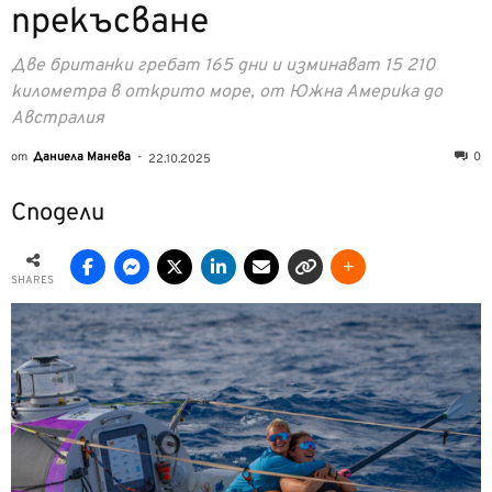
прекъсване
Две британки гребат 165 дни и изминават 15 210
километра в открито море, от Южна Америка до
Австралия
от
Даниела Манева
-
0
22.10.2025
Сподели
SHARES