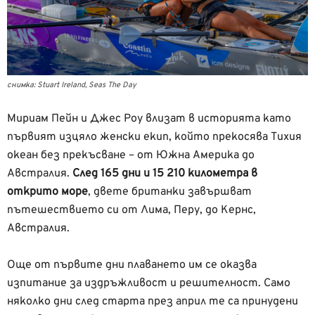
снимка: Stuart Ireland, Seas The Day
Мириам Пейн и Джес Роу влизат в историята като
първият изцяло женски екип, който прекосява Тихия
океан без прекъсване – от Южна Америка до
Австралия.
След 165 дни и 15 210 километра в
открито море
, двете британки завършват
пътешествието си от Лима, Перу, до Кернс,
Австралия.
Още от първите дни плаването им се оказва
изпитание за издръжливост и решителност. Само
няколко дни след старта през април те са принудени