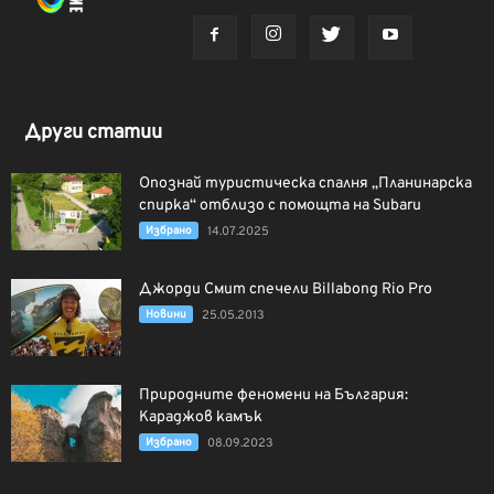
Други статии
Опознай туристическа спалня „Планинарска
спирка“ отблизо с помощта на Subaru
Избрано
14.07.2025
Джорди Смит спечели Billabong Rio Pro
Новини
25.05.2013
Природните феномени на България:
Караджов камък
Избрано
08.09.2023