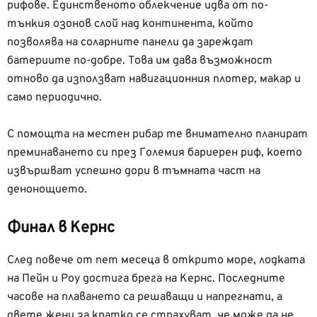
рифове. Единственото облекчение идва от по-
тънкия озонов слой над континента, който
позволява на соларните панели да зареждат
батериите по-добре. Това им дава възможност
отново да използват навигационния плотер, макар и
само периодично.
С помощта на местен рибар те внимателно планират
преминаването си през Големия бариерен риф, което
извършват успешно дори в тъмната част на
денонощието.
Финал в Кернс
След повече от пет месеца в открито море, лодката
на Пейн и Роу достига брега на Кернс. Последните
часове на плаването са решаващи и напрегнати, а
двете жени за кратко се страхуват, че може да не