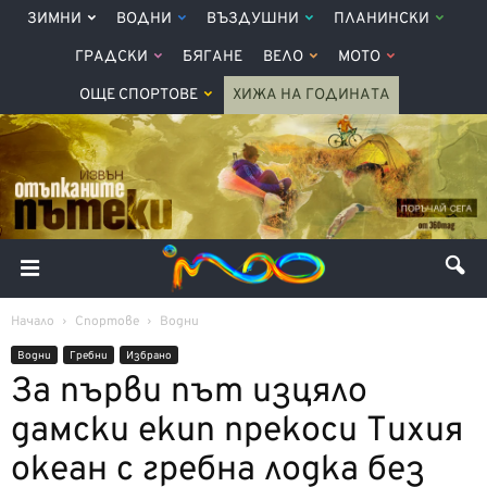
ЗИМНИ
ВОДНИ
ВЪЗДУШНИ
ПЛАНИНСКИ
ГРАДСКИ
БЯГАНЕ
ВЕЛО
МОТО
ОЩЕ СПОРТОВЕ
ХИЖА НА ГОДИНАТА
Начало
Спортове
Водни
Водни
Гребни
Избрано
За първи път изцяло
дамски екип прекоси Тихия
океан с гребна лодка без