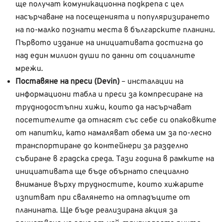
ще получат комуникационна подкрепа с цел
насърчаване на посещенията и популяризирането
на по-малко познати места в българските планини.
Първото издание на инициативата достигна до
над един милион души по данни от социалните
мрежи.
Поставяне на преси (Devin)
– инсталации на
информациони табла и преси за компресиране на
труднодостъпни хижи, които да насърчават
посетителите да отнасят със себе си опаковките
от напитки, като намаляват обема им за по-лесно
транспортиране до контейнери за разделно
събиране в градска среда. Тази година в рамките на
инициативата ще бъдe обърнато специално
внимание върху трудностите, които хижарите
изпитват при свалянето на отпадъците от
планината. Ще бъде реализирана акция за