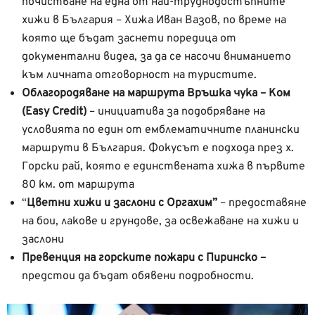
почистване на една от най-труднодостъпните
хижи в България – Хижа Иван Вазов, по време на
която ще бъдат заснети поредица от
документални видеа, за да се насочи вниманието
към личната отговорност на туристите.
Облагородяване на маршрута Връшка чука – Ком
(Easy Credit)
– инициатива за подобряване на
условията по един от емблематичните планински
маршрути в България. Фокусът е подхода през х.
Горски рай, която е единствената хижа в първите
80 км. от маршрута
“
Цветни хижи и заслони с Оргахим”
– предоставяне
на бои, лакове и грундове, за освежаване на хижи и
заслони
Превенция на горските пожари с Пиринско –
предстои да бъдат обявени подробности.