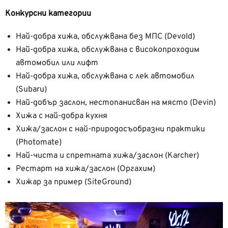
Конкурсни категории
Най-добра хижа, обслужвана без МПС (Devold)
Най-добра хижа, обслужвана с високопроходим
автомобил или лифт
Най-добра хижа, обслужвана с лек автомобил
(Subaru)
Най-добър заслон, нестопанисван на място (Devin)
Хижа с най-добра кухня
Хижа/заслон с най-природосъобразни практики
(Photomate)
Най-чиста и спретната хижа/заслон (Karcher)
Рестарт на хижа/заслон (Оргахим)
Хижар за пример (SiteGround)