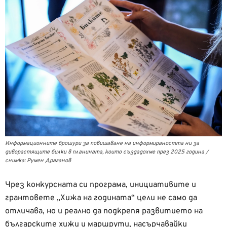
Информационните брошури за повишаване на информираността ни за
диворастящите билки в планината, които създадохме през 2025 година /
снимка: Румен Драганов
Чрез конкурсната си програма, инициативите и
грантовете „Хижа на годината“ цели не само да
отличава, но и реално да подкрепя развитието на
българските хижи и маршрути, насърчавайки