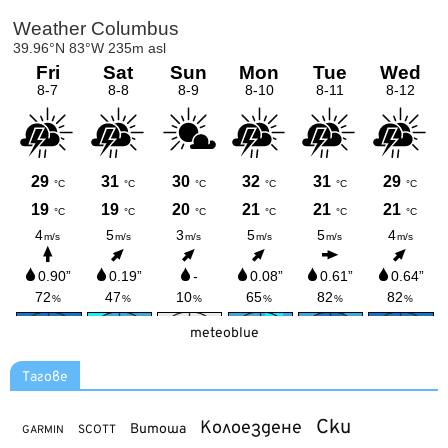
meteoblue
Тагове
Ски
Колоездене
Витоша
SCOTT
GARMIN