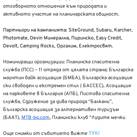
отговорното отношение към природата и
активното участие на планинарската общност.
Партньори на кампанията: SiteGround, Subaru, Kаrcher,
Photomate, Devin Минерална, Пиринско, Easy Credit,
Devolt, Camping Rocks, Оргахим, Електросвят.
Номиниращи организации: Планинска спасителна
служба (ПСС) – 11 отряда от цялата страна; Българска
маунтин байк асоциация (БМБА), Българска асоциация
ски свободен и екстремен стил ( БАССЕС), Асоциация
на парковете в България (АПБ), Пистова спасителна
служба, Сдружение за дива природа “Балкани”,
Българска асоциация за алтернативен туризъм
(БААТ),
MTB-bg.com
, Планински клуб “Лудите мечки
Още снимки от събитието вижте
ТУК!