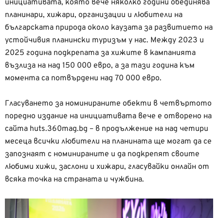
инициативата, която вече няколко години обединява
планинари, хижари, организации и любители на
българската природа около каузата за развитието на
устойчивия планински туризъм у нас. Между 2023 и
2025 година подкрепата за хижите в кампанията
възлиза на над 150 000 евро, а за тази година към
момента са потвърдени над 70 000 евро.
Гласуването за номинираните обекти в четвъртото
поредно издание на инициативата вече е отворено на
сайта huts.360mag.bg – в продължение на над четири
месеца всички любители на планината ще могат да се
запознаят с номинираните и да подкрепят своите
любими хижи, заслони и хижари, гласувайки онлайн от
всяка точка на страната и чужбина.