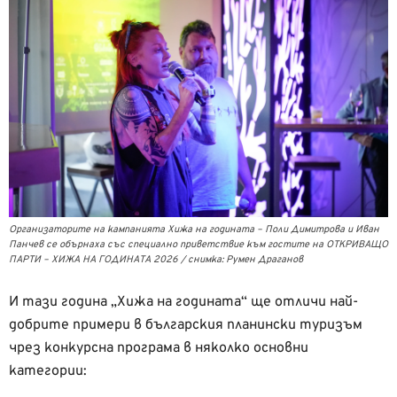
Организаторите на кампанията Хижа на годината – Поли Димитрова и Иван
Панчев се обърнаха със специално приветствие към гостите на ОТКРИВАЩО
ПАРТИ – ХИЖА НА ГОДИНАТА 2026 / снимка: Румен Драганов
И тази година „Хижа на годината“ ще отличи най-
добрите примери в българския планински туризъм
чрез конкурсна програма в няколко основни
категории: