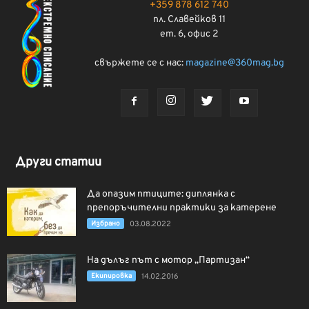
+359 878 612 740
пл. Славейков 11
ет. 6, офис 2
свържете се с нас:
magazine@360mag.bg
Други статии
Да опазим птиците: диплянка с
препоръчителни практики за катерене
Избрано
03.08.2022
На дълъг път с мотор „Партизан“
Екипировка
14.02.2016