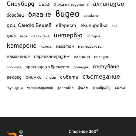
Сноуборд
алпинизъм
Сърф
Хижа на годината
видео
бягане
боровец
гмуркане
доц. Сандю Бешев
еверест
екипировка
еко
интервю
зима
изкачване
история
игра
катерене
маратон
метеорология
колело
намаление
парапланеризъм
планина
полезно
пътуване
прогноза за времето
прогноза
промоция
състезание
съвети
рекорд
снимки
спорт
филм
хижа
туризъм
фрийрайд
ултрамаратон
фестивал
Списание 360°