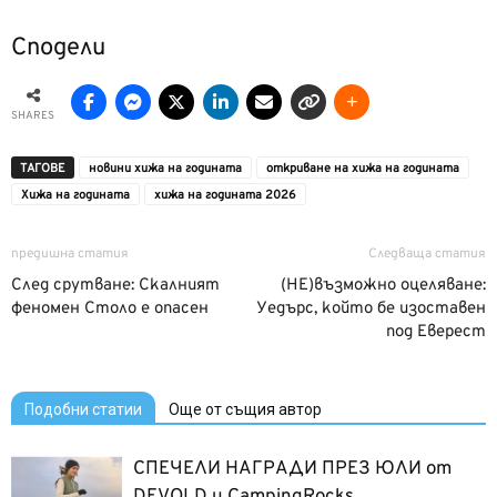
Сподели
SHARES
ТАГОВЕ
новини хижа на годината
откриване на хижа на годината
Хижа на годината
хижа на годината 2026
предишна статия
Следваща статия
След срутване: Скалният
(НЕ)възможно оцеляване:
феномен Столо е опасен
Уедърс, който бе изоставен
под Еверест
Подобни статии
Още от същия автор
СПЕЧЕЛИ НАГРАДИ ПРЕЗ ЮЛИ от
DEVOLD и CampingRocks