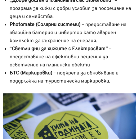
„
Добре дошъл в планината със SiteGround“
–
програма за хижи с добри условия за посрещане на
деца и семейства.
Photomate (Соларни системи)
– предоставяне на
аварийна батерия и инвертор като авариен
комплект за съхранение на енергия.
“
Светли дни за хижите с Електросвят”
–
предоставяне на ефективни решения за
осветление на планински обекти
БТС (Маркировки)
– подкрепа за обновяване и
поддръжка на туристическа маркировка.