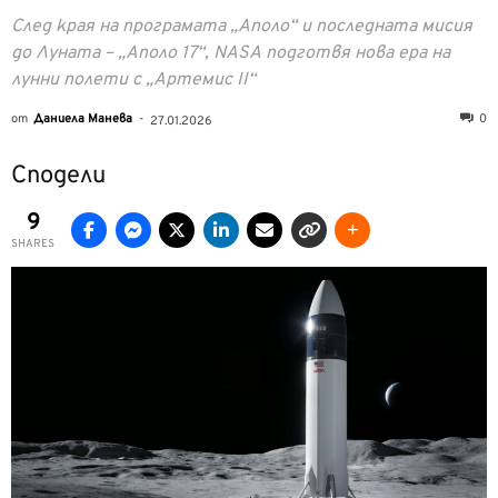
След края на програмата „Аполо“ и последната мисия
до Луната – „Аполо 17“, NASA подготвя нова ера на
лунни полети с „Артемис II“
от
Даниела Манева
-
0
27.01.2026
Сподели
9
SHARES