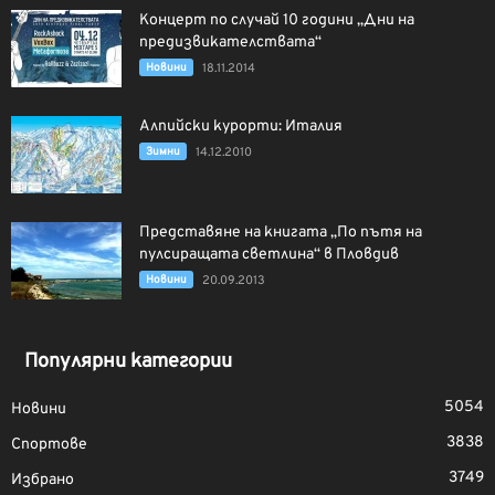
Концерт по случай 10 години „Дни на
предизвикателствата“
Новини
18.11.2014
Алпийски курорти: Италия
Зимни
14.12.2010
Представяне на книгата „По пътя на
пулсиращата светлина“ в Пловдив
Новини
20.09.2013
Популярни категории
5054
Новини
3838
Спортове
3749
Избрано