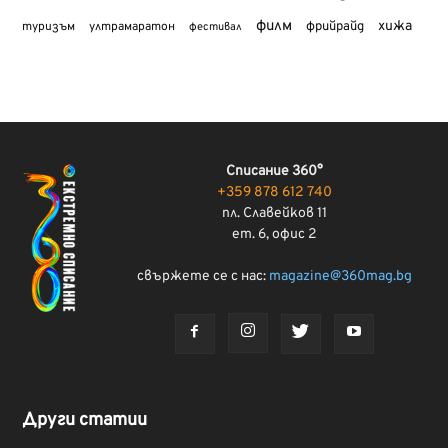
филм
хижа
туризъм
фрийрайд
ултрамаратон
фестивал
Списание 360°
+359 878 612 740
пл. Славейков 11
ет. 6, офис 2
свържете се с нас:
magazine@360mag.bg
Други статии