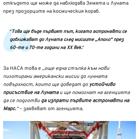
откъдето ще може да наблюдава Земята и Луната
през прозорците на космическия кораб.
Това ще бъде първият път, когато астронавти се
доближават до Луната след мисиите „Аполо“ през
60-те и 70-те години на XX век.
За НАСА това е
„още една стъпка към нови
пилотирани американски мисии до лунната
повърхност, които ще доведат до
устойчиво
присъствие на Луната
и ще помогнат на агенцията
да се подготви
да изпрати първите астронавти на
Марс.
“
– заявяват от агенцията.