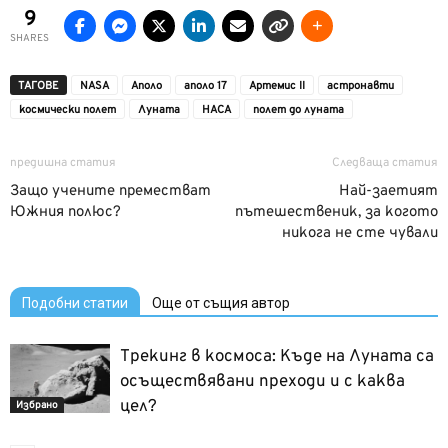
9
SHARES
ТАГОВЕ
NASA
Аполо
аполо 17
Артемис II
астронавти
космически полет
Луната
НАСА
полет до луната
предишна статия
Следваща статия
Защо учените преместват
Най-заетият
Южния полюс?
пътешественик, за когото
никога не сте чували
Подобни статии
Още от същия автор
Трекинг в космоса: Къде на Луната са
осъществявани преходи и с каква
цел?
Избрано