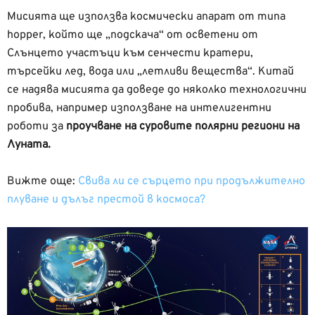
Мисията ще използва космически апарат от типа
hopper, който ще „подскача“ от осветени от
Слънцето участъци към сенчести кратери,
търсейки лед, вода или „летливи вещества“. Китай
се надява мисията да доведе до няколко технологични
пробива, например използване на интелигентни
роботи за
проучване на суровите полярни региони на
Луната.
Вижте още:
Свива ли се сърцето при продължително
плуване и дълъг престой в космоса?