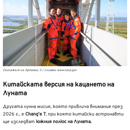
Екипажът на Артемис II / снимка: www.nasa.gov
Китайската версия на кацането на
Луната
Другата лунна мисия, която привлича внимание през
2026 г., е
Chang’e 7
, при която китайски астронавти
ще изследват
южния полюс на Луната.