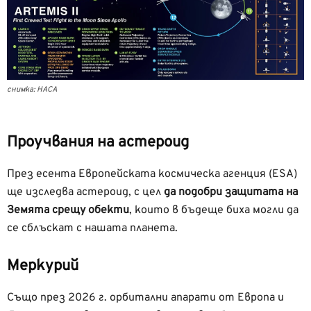
снимка: НАСА
Проучвания на астероид
През есента Европейската космическа агенция (ESA)
ще изследва астероид, с цел
да подобри защитата на
Земята срещу обекти
, които в бъдеще биха могли да
се сблъскат с нашата планета.
Меркурий
Също през 2026 г. орбитални апарати от Европа и