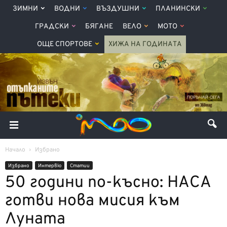
ЗИМНИ
ВОДНИ
ВЪЗДУШНИ
ПЛАНИНСКИ
ГРАДСКИ
БЯГАНЕ
ВЕЛО
МОТО
ОЩЕ СПОРТОВЕ
ХИЖА НА ГОДИНАТА
Начало
Избрано
Избрано
Интервю
Статии
50 години по-късно: НАСА
готви нова мисия към
Луната