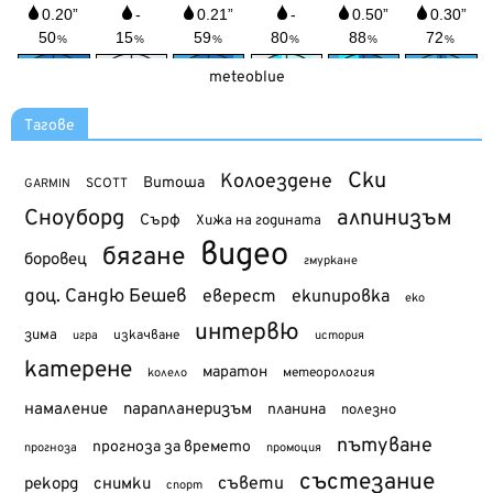
meteoblue
Тагове
Ски
Колоездене
Витоша
SCOTT
GARMIN
Сноуборд
алпинизъм
Сърф
Хижа на годината
видео
бягане
боровец
гмуркане
доц. Сандю Бешев
еверест
екипировка
еко
интервю
зима
изкачване
история
игра
катерене
маратон
метеорология
колело
намаление
парапланеризъм
планина
полезно
пътуване
прогноза за времето
прогноза
промоция
състезание
съвети
рекорд
снимки
спорт