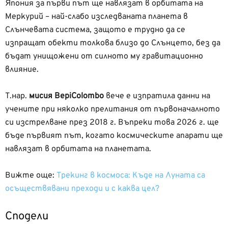
Япония за първи път ще навлязат в орбитата на
Меркурий – най-слабо изследваната планета в
Слънчевата система, защото е трудно да се
изпращат обекти толкова близо до Слънцето, без да
бъдат унищожени от силното му гравитационно
влияние.
Т.нар.
мисия BepiColombo
вече е изпратила данни на
учените при няколко прелитания от първоначалното
си изстрелване през 2018 г. Въпреки това 2026 г. ще
бъде първият път, когато космическите апарати ще
навлязат в орбитата на планетата.
Вижте още:
Трекинг в космоса: Къде на Луната са
осъществявани преходи и с каква цел?
Сподели