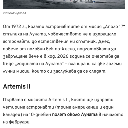
снимка: SpaceX
От 1972 г., когато астронавтите от мисия „Аполо 17“
стъпиха на Луната, човечеството не е изпращало
астронавти до естествения ни спътник. Днес,
повече от половин век по-късно, подготовката за
завръщане вече е в ход. 2026 година се очертава да
бъде „годината на Луната“ – планирани са две големи
лунни мисии, които си заслужава да се следят.
Artemis II
Първата е мисията Artemis II, която ще изпрати
четирима астронавти (трима американци и един
канадец) на 10-дневен
полет около Луната
в началото
на февруари.