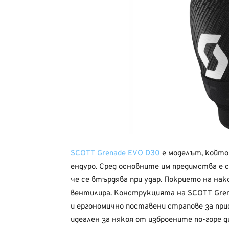
SCOTT Grenade EVO D30
е моделът, който 
ендуро. Сред основните им предимства е 
че се втърдява при удар. Покрието на нако
вентилира. Конструкцията на SCOTT Gren
и ергономично поставени страпове за при
идеален за някоя от изброените по-горе д