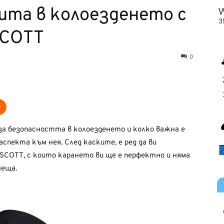
ита в колоезденето с
SCOTT
0
 за безопасността в колоезденето и колко важна е
аспекта към нея. След каските, е ред да ви
SCOTT, с които карането ви ще е перфектно и няма
неща.