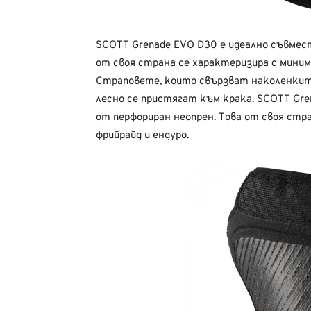
SCOTT Grenade EVO D30 е идеално съвме
от своя страна се характеризира с миним
Страповете, които свързват наколенките 
лесно се пристягат към крака. SCOTT Gre
от перфориран неопрен. Това от своя стр
фрийрайд и ендуро.