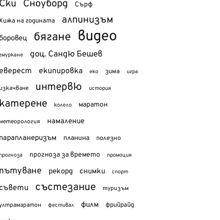
Ски
Сноуборд
Сърф
алпинизъм
Хижа на годината
видео
бягане
боровец
доц. Сандю Бешев
гмуркане
еверест
екипировка
зима
еко
игра
интервю
изкачване
история
катерене
маратон
колело
намаление
метеорология
парапланеризъм
планина
полезно
прогноза за времето
прогноза
промоция
пътуване
рекорд
снимки
спорт
състезание
съвети
туризъм
филм
фрийрайд
ултрамаратон
фестивал