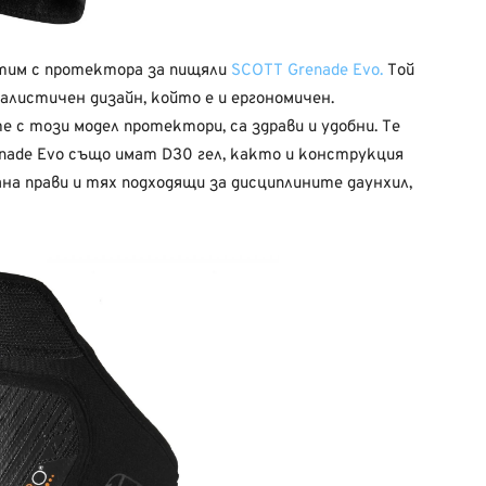
стим с протектора за пищяли
SCOTT Grenade Evo.
Той
алистичен дизайн, който е и ергономичен.
с този модел протектори, са здрави и удобни. Те
nade Evo също имат D30 гел, както и конструкция
ана прави и тях подходящи за дисциплините даунхил,