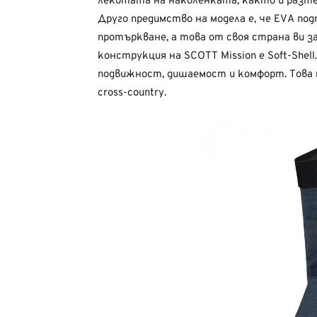
лекотата на наколенката, както и разт
Друго предимство на модела е, че EVA п
протъркване, а това от своя страна ви 
конструкция на SCOTT Mission е Soft-She
подвижност, дишаемост и комфорт. Това 
cross-country.