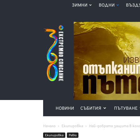
ЗИМНИ
ВОДНИ
ВЪЗД
Списание
360°
НОВИНИ
СЪБИТИЯ
ПЪТУВАНЕ
Начало
Екипировка
Най-добрата защита в кол
Екипировка
Ревю