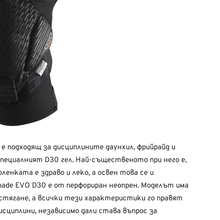
е подходящ за дисциплините даунхил, фрийрайд и
специалният D30 гел. Най-същественото при него е,
ленката е здраво и леко, а освен това се и
ade EVO D30 е от перфориран неопрен. Моделът има
стягане, а всички тези характеристики го правят
исциплини, независимо дали става въпрос за