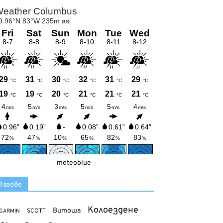
meteoblue
Тагове
Колоездене
Витоша
SCOTT
GARMIN