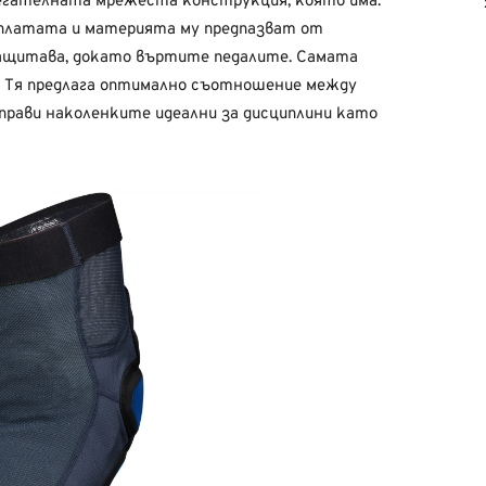
егателната мрежеста конструкция, която има.
одплатата и материята му предпазват от
защитава, докато въртите педалите. Самата
ll. Тя предлага оптимално съотношение между
прави наколенките идеални за дисциплини като