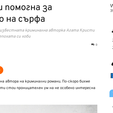
 помогна за
о на сърфа
, известната криминална авторка Агата Кристи
епохата си хоби
0
 на автора на криминални романи. По-скоро бихме
ти стои проницателен ум на не особено интересна