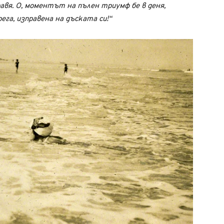
равя. О, моментът на пълен триумф бе в деня,
ега, изправена на дъската си!“