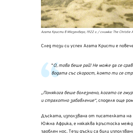
Агата Кристи в Мюзенберг, 1922 г. / снимка: The Christie A
След този си успех Агата Кристи е повеч
О, това беше рай! Не може да се сра
водата със скорост, която ти се стру
„Понякога беше болезнено, когато се гмур
и страхотно забавление“,
споделя още ро
Дъската, използвана от писателката на 
Южна Африка, е някаква кръстоска между 
заоблен нос. Тези дъски са били използвани