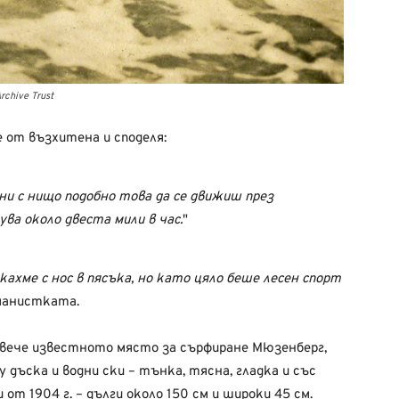
rchive Trust
е от възхитена и споделя:
вни с нищо подобно това да се движиш през
ва около двеста мили в час.
кахме с нос в пясъка, но като цяло беше лесен спорт
манистката.
вече известното място за сърфиране Мюзенберг,
дъска и водни ски – тънка, тясна, гладка и със
 от 1904 г. – дълги около 150 см и широки 45 см.