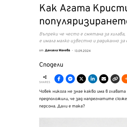
Как Агата Кристи
популяризиранет
Въпреки че често е смятана за хилава
е имала малко известно и радикално за 
от
Даниела Манева
-
13.09.2024
Сподели
SHARES
Човек никога не знае какво има в главата
предположили, че зад напрегнатите сюже
персона. Дали е така?