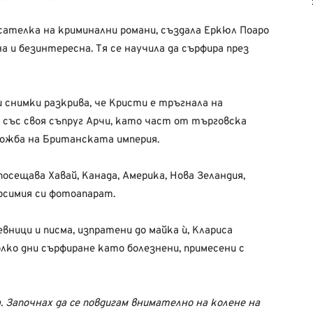
ателка на криминални романи, създала Еркюл Поаро
а и безинтересна. Тя се научила да сърфира през
и снимки разкрива, че Кристи е тръгнала на
със своя съпруг Арчи, като част от търговска
ложба на Британската империя.
ещава Хавай, Канада, Америка, Нова Зеландия,
осимия си фотоапарат.
ници и писма, изпратени до майка ѝ, Клариса
лко дни сърфиране като болезнени, примесени с
. Започнах да се повдигам внимателно на колене на