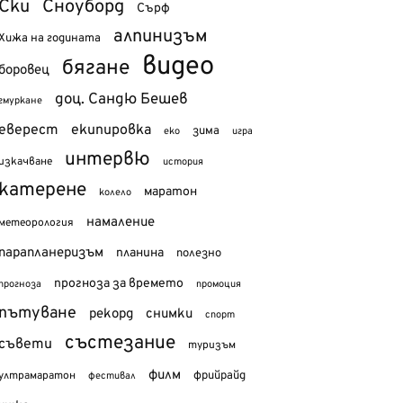
Ски
Сноуборд
Сърф
алпинизъм
Хижа на годината
видео
бягане
боровец
доц. Сандю Бешев
гмуркане
еверест
екипировка
зима
еко
игра
интервю
изкачване
история
катерене
маратон
колело
намаление
метеорология
парапланеризъм
планина
полезно
прогноза за времето
прогноза
промоция
пътуване
рекорд
снимки
спорт
състезание
съвети
туризъм
филм
фрийрайд
ултрамаратон
фестивал