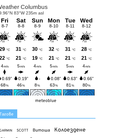
meteoblue
Тагове
Колоездене
Витоша
SCOTT
GARMIN