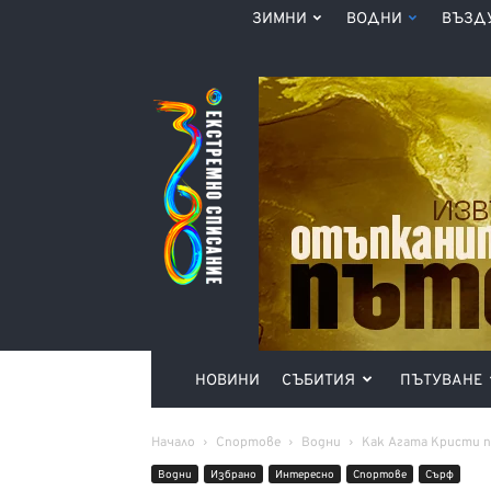
ЗИМНИ
ВОДНИ
ВЪЗД
Списание
360°
НОВИНИ
СЪБИТИЯ
ПЪТУВАНЕ
Начало
Спортове
Водни
Как Агата Кристи п
Водни
Избрано
Интерeсно
Спортове
Сърф