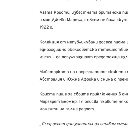
Агата Кристи, известната британска пис
и мис Джейн Марпъл, съвсем не била скучн
1922 г.
Колекция от непубликувани досега писма 
едногодишно околосветско пътешествие 
мисия – да популяризират предстояща из
Майсторката на напрегнатите сюжети пос
Австралия и Южна Африка и снима с прен
Кристи пише за своите приключения в днев
Маргарет Бьомър. Тя описва първите няко
моменти на пълна радост.
„След десет дни започнах да ставам смела