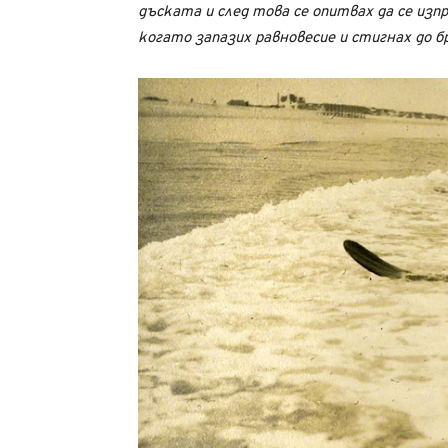
дъската и след това се опитвах да се изп
когато запазих равновесие и стигнах до бр