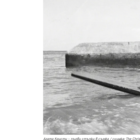
Агата Кристи – първи стъпки в сърфа / снимка: The Christ