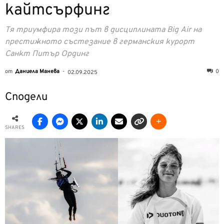
кайтсърфинг
Тя триумфира този път в дисциплината Big Air на
престижното състезание в германския курорт
Санкт Питър Ординг
от
Даниела Манева
-
0
02.09.2025
Сподели
SHARES