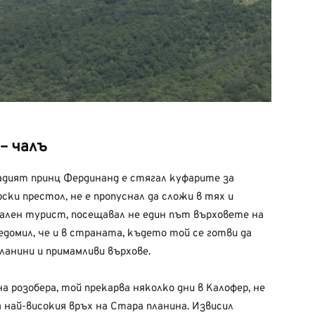
– чалъ
ладият принц Фердинанд е стягал куфарите за
ски престол, не е пропуснал да сложи в тях и
ален турист, посещавал не един път върховете на
едомил, че и в страната, където той се готви да
ланини и примамливи върхове.
а розобера, той прекарва няколко дни в Калофер, не
 най-високия връх на Стара планина. Извисил