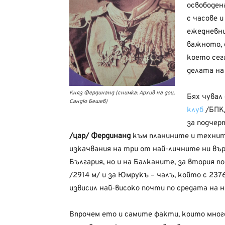
освободен
с часове 
ежедневни,
важното, 
което сег
делата на
Княз Фердинанд (снимка: Архив на доц.
Бях чувал
Сандю Бешев)
клуб
/БПК/
за подчер
/цар/ Фердинанд
към планините и техните
изкачвания на три от най-личните ни върх
България, но и на Балканите, за втория п
/2914 м/ и за Юмрукъ – чалъ, който с 237
извисил най-високо почти по средата на н
Впрочем ето и самите факти, които мног