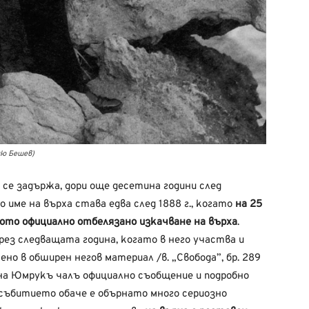
дю Бешев)
се задържа, дори още десетина години след
име на върха става едва след 1888 г., когато
на 25
вото официално отбелязано изкачване на върха
.
рез следващата година, когато в него участва и
но в обширен негов материал /в. „Свобода”, бр. 289
о на Юмрукъ чалъ официално съобщение и подробно
а събитието обаче е обърнато много сериозно