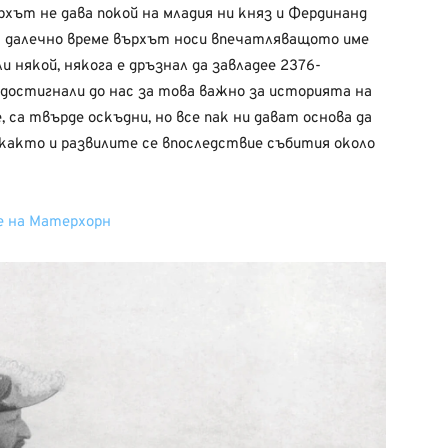
рхът не дава покой на младия ни княз и Фердинанд
ва далечно време върхът носи впечатляващото име
ли някой, някога е дръзнал да завладее 2376-
 достигнали до нас за това важно за историята на
а твърде оскъдни, но все пак ни дават основа да
 както и развилите се впоследствие събития около
е на Матерхорн