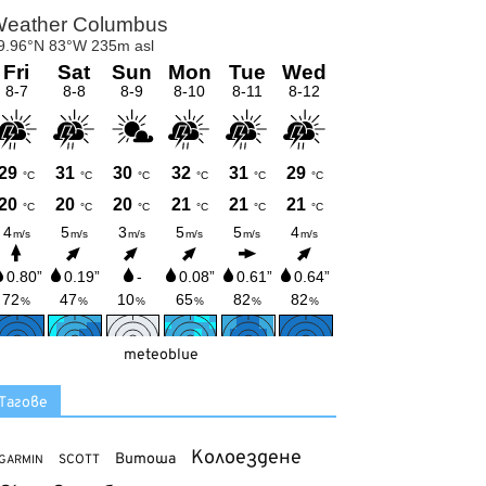
meteoblue
Тагове
Колоездене
Витоша
SCOTT
GARMIN