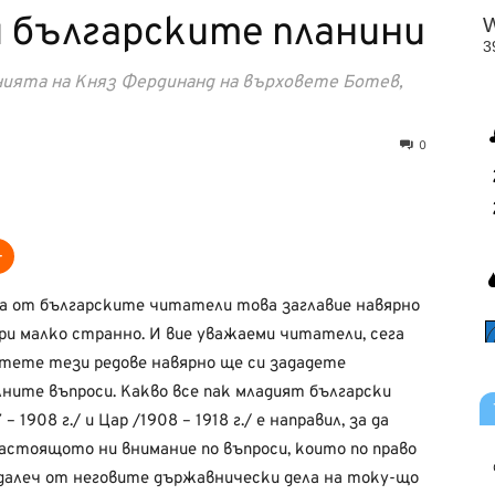
 българските планини
нията на Княз Фердинанд на върховете Ботев,
0
а от българските читатели това заглавие навярно
ри малко странно. И вие уважаеми читатели, сега
тете тези редове навярно ще си зададете
ните въпроси. Какво все пак младият български
– 1908 г./ и Цар /1908 – 1918 г./ е направил, за да
астоящото ни внимание по въпроси, които по право
 далеч от неговите държавнически дела на току-що