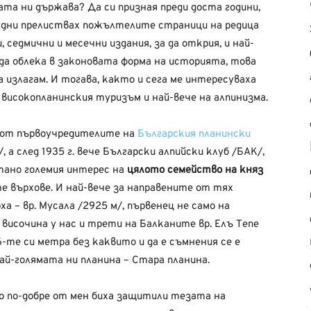
ата ни държава? Да си призная преди доста години,
и дни прелиствах пожълтелите страници на редица
 седмични и месечни издания, за да открия, и най-
да облека в законовата форма на историята, това
а излагам. И тогава, както и сега ме интересуваха
 високопланинския туризъм и най-вече на алпинизма.
 от първоучредителите на
Българския планински
, а след 1935 г. вече Български алпийски клуб /БАК/,
тано големия интерес на
цялото семейство на княз
 върхове. И най-вече за направените от тях
а – вр. Мусала /2925 м/, първенец не само на
о височина у нас и трети на Балканите вр. Елъ Тепе
6-те си метра без каквито и да е съмнения се е
ай-голямата ни планина – Стара планина.
о по-добре от мен биха защитили тезата на