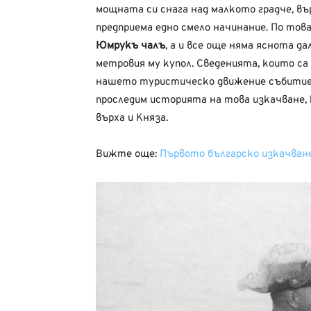
мощната си снага над малкото градче, въ
предприема едно смело начинание. По то
Юмрукъ чалъ
, а и все още няма яснота да
метровия му купол. Сведенията, които са
нашето туристическо движение събитие, с
проследим историята на това изкачване,
върха и Княза.
Вижте още:
Първото българско изкачван