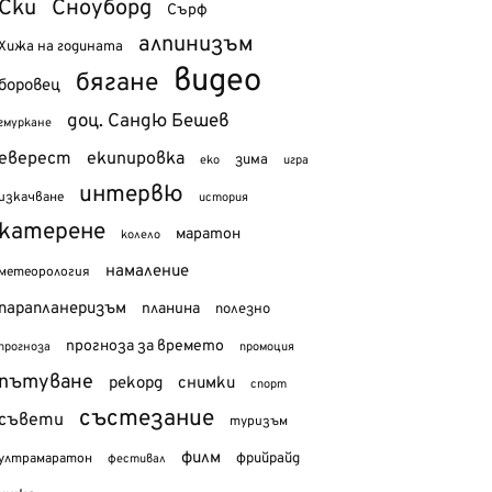
Ски
Сноуборд
Сърф
алпинизъм
Хижа на годината
видео
бягане
боровец
доц. Сандю Бешев
гмуркане
еверест
екипировка
зима
еко
игра
интервю
изкачване
история
катерене
маратон
колело
намаление
метеорология
парапланеризъм
планина
полезно
прогноза за времето
прогноза
промоция
пътуване
рекорд
снимки
спорт
състезание
съвети
туризъм
филм
фрийрайд
ултрамаратон
фестивал