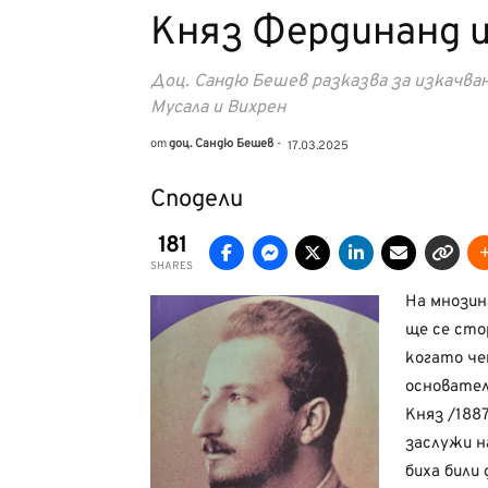
Княз Фердинанд и
Доц. Сандю Бешев разказва за изкачва
Мусала и Вихрен
от
доц. Сандю Бешев
-
17.03.2025
Сподели
181
SHARES
На мнозин
ще се сто
когато че
основател
Княз /1887 
заслужи н
биха били