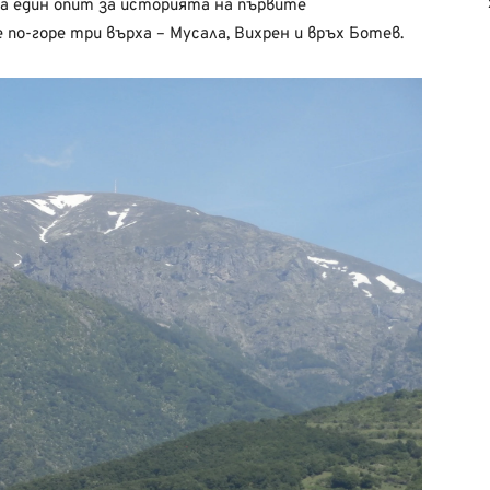
на един опит за историята на първите
по-горе три върха – Мусала, Вихрен и връх Ботев.