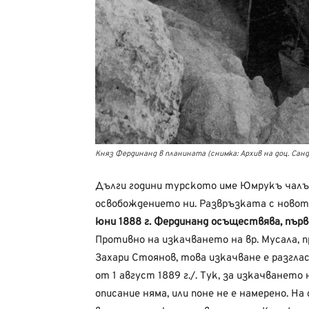
Княз Фердинанд в планината (снимка: Архив на доц. Сан
Дълги години турското име Юмрукъ чалъ 
освобождението ни. Развръзката с новото 
юни 1888 г. Фердинанд осъществява, пър
Противно на изкачването на вр. Мусала, п
Захари Стоянов, това изкачване е разгласе
от 1 август 1889 г./. Тук, за изкачванет
описание няма, или поне не е намерено. Н