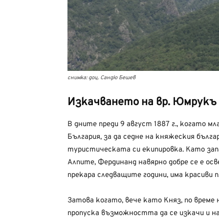
снимка: доц. Сандю Бешев
Изкачването на вр. Юмрукъ 
В дните преди 9 август 1887 г., когато м
България, за да седне на княжеския българ
туристическата си екипировка. Като зап
Алпите, Фердинанд навярно добре се е осв
прекара следващите години, има красиви п
Затова когато, вече като Княз, по време н
пропуска възможността да се изкачи и на