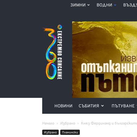
ЗИМНИ
ВОДНИ
ВЪЗД
Списание
360°
НОВИНИ
СЪБИТИЯ
ПЪТУВАНЕ
Начало
Избрано
Княз Фердинанд и българскит
Избрано
Планински