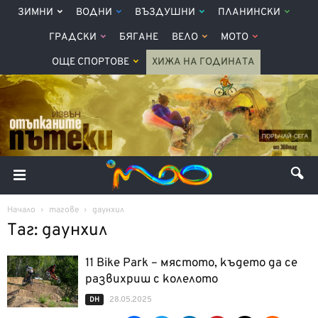
ЗИМНИ
ВОДНИ
ВЪЗДУШНИ
ПЛАНИНСКИ
ГРАДСКИ
БЯГАНЕ
ВЕЛО
МОТО
ОЩЕ СПОРТОВЕ
ХИЖА НА ГОДИНАТА
Начало
тагове
даунхил
Таг: даунхил
11 Bike Park – мястото, където да се
развихриш с колелото
28.05.2025
DH