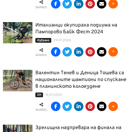
SHARES
Италианци окупираха подиума на
Пампорово Байк Фест 2024
29.07.2024
Избрано
SHARES
Валентин Тенев и Деница Тошева са
националните шампиони по спускане
в планинското колоездене
16.07.2024
DH
SHARES
Зрелищна надпревара на финала на