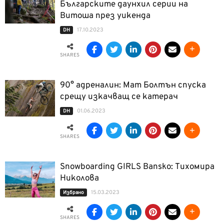
Българските даунхил серии на
Витоша през уикенда
17.10.2023
DH
SHARES
90° адреналин: Мат Болтън спуска
срещу изкачващ се катерач
01.06.2023
DH
SHARES
Snowboarding GIRLS Bansko: Тихомира
Николова
15.03.2023
Избрано
SHARES