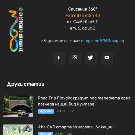
Списание 360°
+359 878 612 740
пл. Славейков 11
ет. 6, офис 2
свържете се с нас:
magazine@360mag.bg
Други статии
Road Trip Plovdiv: градът под тепетата през
погледа на Дейвид Култард
20.10.2022
Избрано
Aha!CAR стартира играта „Локации“
24.07.2014
Новини