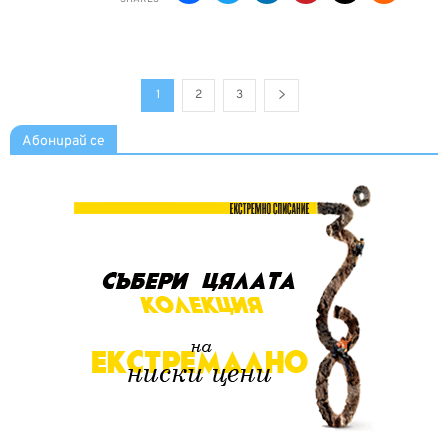
1
2
3
Абонирай се