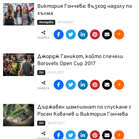
Виктория Гончева: възход надолу по
хълма
09.10.2017
Интервю
SHARES
Джордж Ганикот, който спечели
Borovets Open Cup 2017
04.10.2017
DH
SHARES
Държавен шампионат по спускане с
Росен Ковачев и Виктория Гончева
26.07.2017
DH
SHARES