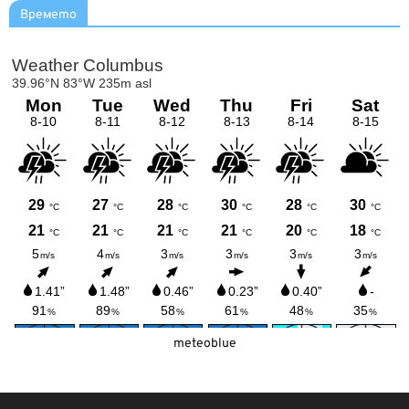
Времето
meteoblue