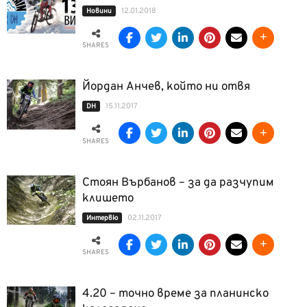
12.01.2018
Новини
SHARES
Йордан Анчев, който ни отвя
15.11.2017
DH
SHARES
Стоян Върбанов – за да разчупим
клишето
02.11.2017
Интервю
SHARES
4.20 – точно време за планинско