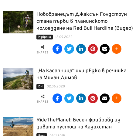
Новобранецът Джаксън Голдстоун
стана първи в планинското
колоездене на Red Bull Hardline (Видео)
13.09.2022
Избрано
SHARES
„На касапница“ или рЕзко в речника
на Милан Димов
02.06.2020
DH
SHARES
RideThePlanet: Бесен фрийрайд из
дивата пустош на Казахстан
06.11.2019
Вело