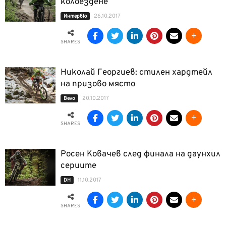
колоездене
26.10.2017
Интервю
SHARES
Николай Георгиев: стилен хардтейл
на призово място
20.10.2017
Вело
SHARES
Росен Ковачев след финала на даунхил
сериите
11.10.2017
DH
SHARES