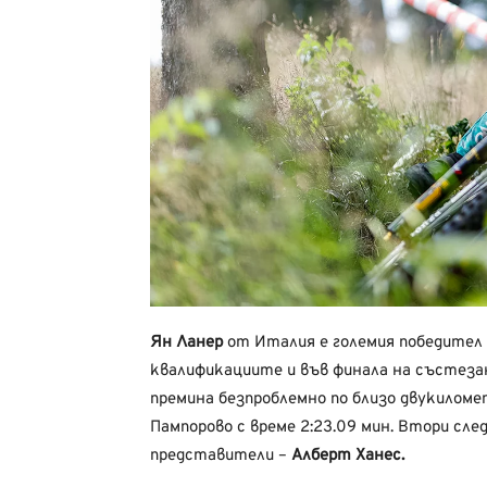
Ян Ланер
от Италия е големия победител в
квалификациите и във финала на състез
премина безпроблемно по близо двукилом
Пампорово с време 2:23.09 мин. Втори сле
представители –
Алберт Ханес.