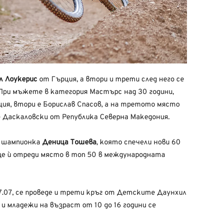
л Лоукерис
от Гърция, а втори и трети след него се
 При мъжете в категория Мастърс над 30 години,
ция, втори е Борислав Спасов, а на третото място
 Даскаловски от Република Северна Македония.
и шампионка
Деница Тошева
, която спечели нови 60
е ѝ отреди място в топ 50 в международната
27.07, се проведе и трети кръг от Детските Даунхил
 и младежи на възраст от 10 до 16 години се