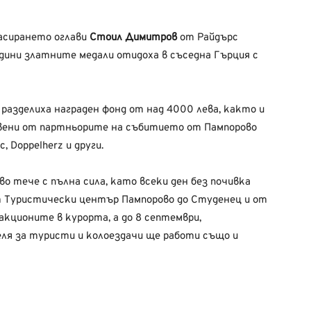
ласирането оглави
Стоил Димитров
от Райдърс
одини златните медали отидоха в съседна Гърция с
азделиха награден фонд от над 4000 лева, както и
вени от партньорите на събитието от Пампорово
, Doppelherz и други.
 тече с пълна сила, като всеки ден без почивка
т Туристически център Пампорово до Студенец и от
кционите в курорта, а до 8 септември,
еля за туристи и колоездачи ще работи също и