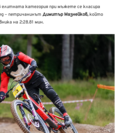
в елитната категория при мъжете се класира
ед – петричанинът
Димитър Мазнейков,
който
ника на 2:28.81 мин.