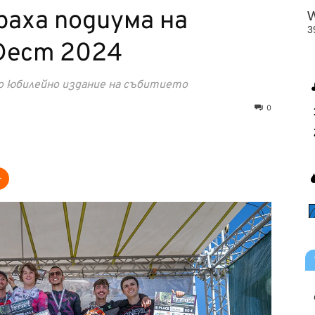
аха подиума на
Фест 2024
то юбилейно издание на събитието
0