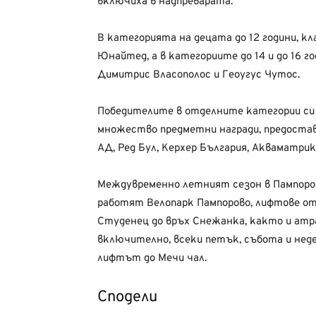
включиха в надпреварата.
В категорията на децата до 12 години, к
Юнайтед, а в категориите до 14 и до 16 г
Димитрис Власополос и Геоугус Чутос.
Победителите в отделните категории си р
множество предметни награди, предоста
АД, Ред Бул, Керхер България, Акваматрикс
Междувременно летният сезон в Пампорово
работят Велопарк Пампорово, лифтове о
Студенец до връх Снежанка, както и атра
включително, всеки петък, събота и нед
лифтът до Мечи чал.
Сподели