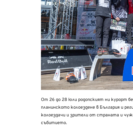
От 26 до 28 юли родопският ни курорт б
планинското колоездене в България и ре
колоездачи и зрители от страната и чужб
събитието.