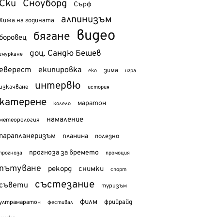
Ски
Сноуборд
Сърф
алпинизъм
Хижа на годината
видео
бягане
боровец
доц. Сандю Бешев
гмуркане
еверест
екипировка
зима
еко
игра
интервю
изкачване
история
катерене
маратон
колело
намаление
метеорология
парапланеризъм
планина
полезно
прогноза за времето
прогноза
промоция
пътуване
рекорд
снимки
спорт
състезание
съвети
туризъм
филм
фрийрайд
ултрамаратон
фестивал