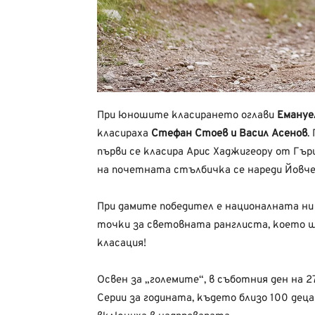
При юношите класирането оглави
Емануе
класираха
Стефан Стоев и Васил Асенов
.
първи се класира Арис Хаджигеору от Гър
на почетната стълбичка се нареди Йовче
При дамите победител е националната н
точки за световната ранглиста, което щ
класация!
Освен за „големите“, в съботния ден на 
Серии за годината, където близо 100 деца