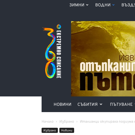
ЗИМНИ
ВОДНИ
ВЪЗД
Списание
360°
НОВИНИ
СЪБИТИЯ
ПЪТУВАНЕ
Начало
Избрано
Италианци окупираха подиума 
Избрано
Новини