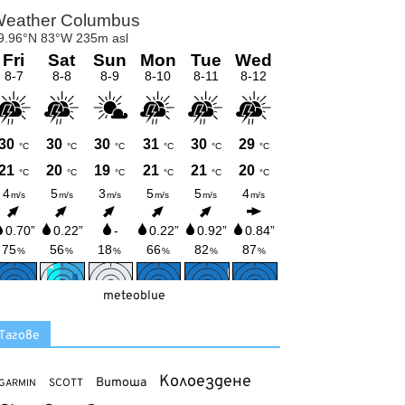
meteoblue
Тагове
Колоездене
Витоша
SCOTT
GARMIN