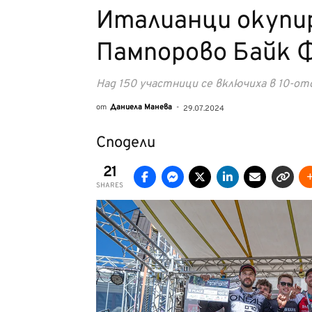
Италианци окупир
Пампорово Байк 
Над 150 участници се включиха в 10-о
от
Даниела Манева
-
29.07.2024
Сподели
21
SHARES