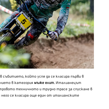
 събитието, който успя да се класира първи в
анието в категория
мъже елит
. Италианецът
етровото техничното и трудно трасе за спускане в
д него се класира още един от италианските