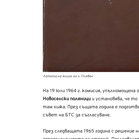
Летописна книга на х. Плевен
На 19 юли 1964 г. комисия, упълномощена 
Новоселски поляници
и установява, че то 
там хижа. През същата година е подготве
съвет на БТС за съгласуване.
През следващата 1965 година с решение н