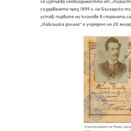
се изтъква необходимостта от „туристич
създаването през 1899 г. на Българско 
устав, първите му клонове в страната с
„Кайлъшка долина“ е учредено на 20 януари
Членска карта на Роман Даче