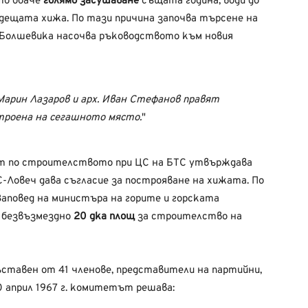
то обаче
голямо засушаване
същата година, води до
дещата хижа. По тази причина започва търсене на
– Болшевика насочва ръководството към новия
 Марин Лазаров и арх. Иван Стефанов правят
троена на сегашното място.
ет по строителството при ЦС на БТС утвърждава
С-Ловеч дава съгласие за построяване на хижата. По
 Заповед на министъра на горите и горската
 безвъзмездно
20 дка площ
за строителство на
съставен от 41 членове, представители на партийни,
0 април 1967 г. комитетът решава: