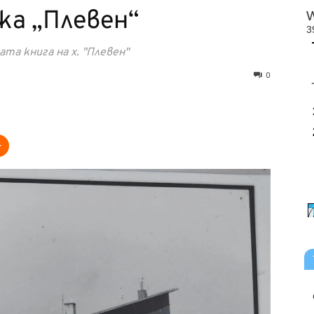
жа „Плевен“
а книга на х. "Плевен"
0