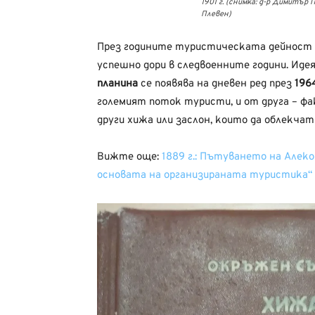
1901 г. (снимка: д-р Димитър
Плевен)
През годините туристическата дейност в 
успешно дори в следвоенните години. Иде
планина
се появява на дневен ред през
1964
големият поток туристи, и от друга – ф
други хижа или заслон, които да облекчат
Вижте още:
1889 г.: Пътуването на Алек
основата на организираната туристика“