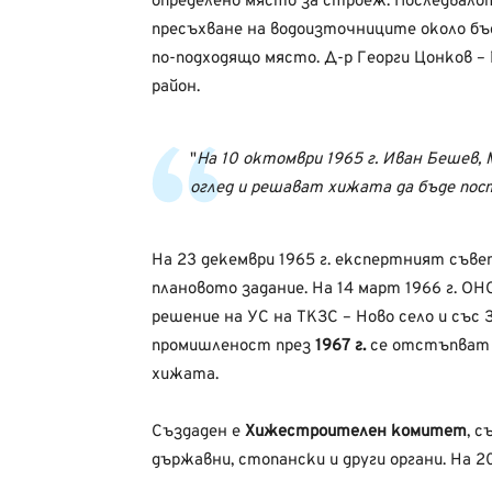
определено място за строеж. Последвало
пресъхване на водоизточниците около бъ
по-подходящо място. Д-р Георги Цонков 
район.
На 10 октомври 1965 г. Иван Бешев,
оглед и решават хижата да бъде пос
На 23 декември 1965 г. експертният съв
плановото задание. На 14 март 1966 г. ОН
решение на УС на ТКЗС – Ново село и със
промишленост през
1967 г.
се отстъпват
хижата.
Създаден е
Хижестроителен комитет
, 
държавни, стопански и други органи. На 2