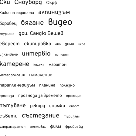
Ски
Сноуборд
Сърф
алпинизъм
Хижа на годината
видео
бягане
боровец
доц. Сандю Бешев
гмуркане
еверест
екипировка
зима
еко
игра
интервю
изкачване
история
катерене
маратон
колело
намаление
метеорология
парапланеризъм
планина
полезно
прогноза за времето
прогноза
промоция
пътуване
рекорд
снимки
спорт
състезание
съвети
туризъм
филм
фрийрайд
ултрамаратон
фестивал