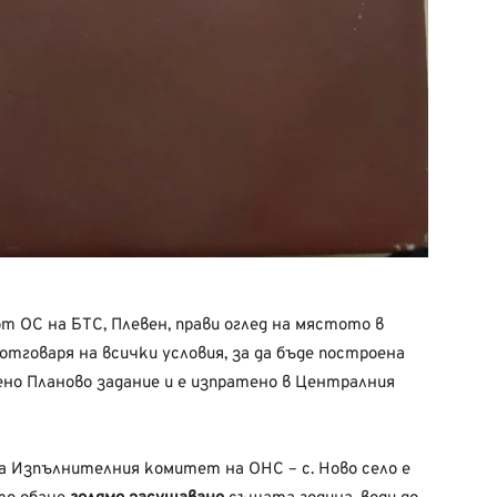
от ОС на БТС, Плевен, прави оглед на мястото в
отговаря на всички условия, за да бъде построена
но Планово задание и е изпратено в Централния
а Изпълнителния комитет на ОНС – с. Ново село е