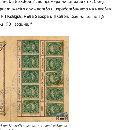
ески кръжоци“, по примера на столицата. След
туристическо дружество и изработването на неговия
а в
Пловдив, Нова Загора и Плевен
. Смята се, че ТД
 1901 година. *
в от ТД „Кайлъшка долина“, от 1 февруари