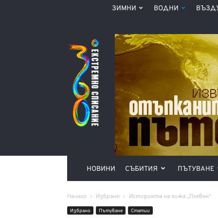
ЗИМНИ
ВОДНИ
ВЪЗД
Списание
360°
НОВИНИ
СЪБИТИЯ
ПЪТУВАНЕ
Начало
Избрано
Историята на хижа „Плевен“
Избрано
Пътуване
Статии