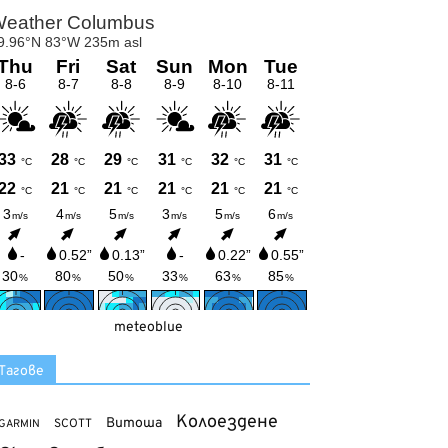
meteoblue
Тагове
Колоездене
Витоша
SCOTT
GARMIN