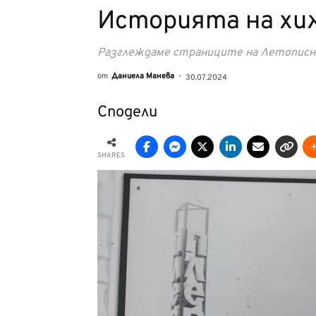
Историята на хи
Разглеждаме страниците на Летописнат
от
Даниела Манева
-
30.07.2024
Сподели
SHARES