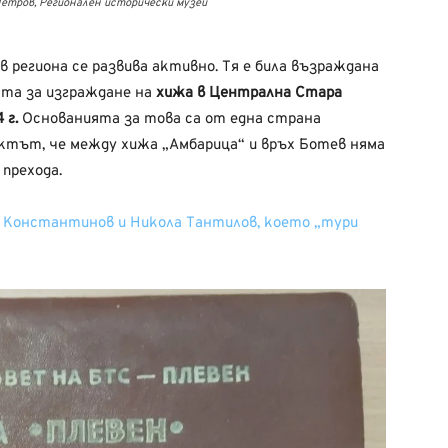
 Петров, Регионален исторически музей
региона се развива активно. Тя е била възраждана
ята за изграждане на
хижа в Централна Стара
 г.
Основанията за това са от една страна
актът, че между хижа „Амбарица“ и връх Ботев няма
 прехода.
о Константинов и Никола Тантилов, което „тури