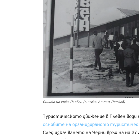
Снимка на хижа Плевен (снимка: Данаил Петков)
Туристическото движение в Плевен води н
основите на организираното туристичес
След изкачването на Черни връх на на 27 