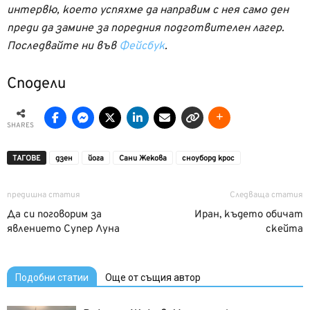
интервю, което успяхме да направим с нея само ден
преди да замине за поредния подготвителен лагер.
Последвайте ни във
Фейсбук
.
Сподели
SHARES
ТАГОВЕ
дзен
йога
Сани Жекова
сноуборд крос
предишна статия
Следваща статия
Да си поговорим за
Иран, където обичат
явлението Супер Луна
скейта
Подобни статии
Още от същия автор