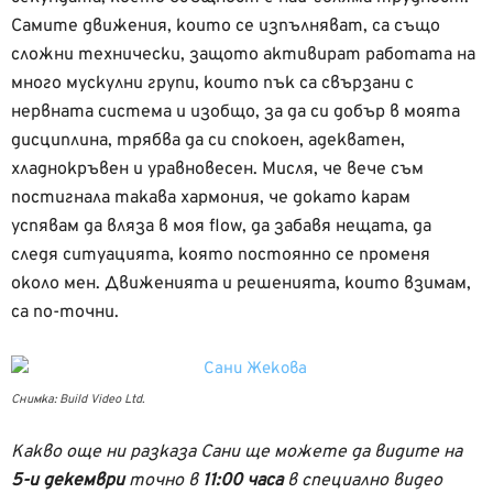
Самите движения, които се изпълняват, са също
сложни технически, защото активират работата на
много мускулни групи, които пък са свързани с
нервната система и изобщо, за да си добър в моята
дисциплина, трябва да си спокоен, адекватен,
хладнокръвен и уравновесен. Мисля, че вече съм
постигнала такава хармония, че докато карам
успявам да вляза в моя flow, да забавя нещата, да
следя ситуацията, която постоянно се променя
около мен. Движенията и решенията, които взимам,
са по-точни.
Снимка: Build Video Ltd.
Какво още ни разказа Сани ще можете да видите на
5-и декември
точно в
11:00 часа
в специално видео