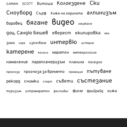
Ски
Колоездене
Витоша
SCOTT
GARMIN
Сноуборд
алпинизъм
Сърф
Хижа на годината
видео
бягане
боровец
гмуркане
доц. Сандю Бешев
еверест
екипировка
еко
интервю
зима
изкачване
история
игра
катерене
маратон
метеорология
колело
намаление
парапланеризъм
планина
полезно
пътуване
прогноза за времето
прогноза
промоция
състезание
съвети
рекорд
снимки
спорт
филм
хижа
туризъм
фрийрайд
ултрамаратон
фестивал