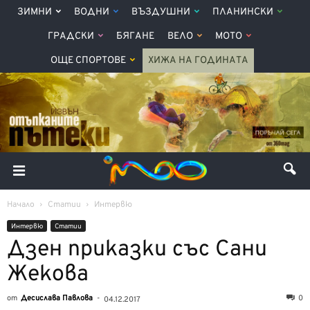
ЗИМНИ
ВОДНИ
ВЪЗДУШНИ
ПЛАНИНСКИ
ГРАДСКИ
БЯГАНЕ
ВЕЛО
МОТО
ОЩЕ СПОРТОВЕ
ХИЖА НА ГОДИНАТА
Начало
Статии
Интервю
Интервю
Статии
Дзен приказки със Сани
Жекова
от
Десислава Павлова
-
0
04.12.2017