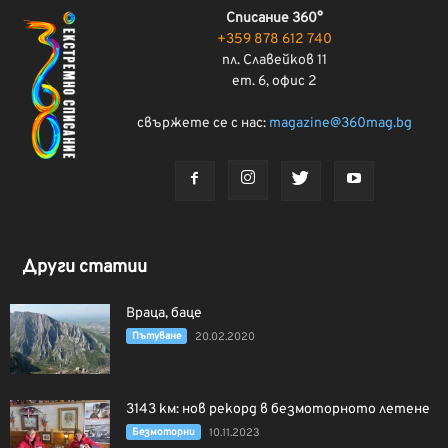
Списание 360°
+359 878 612 740
пл. Славейков 11
ет. 6, офис 2
свържете се с нас:
magazine@360mag.bg
Други статии
Враца, баце
Пътуване
20.02.2020
3143 км: нов рекорд в безмоторното летене
Безмоторни
10.11.2023