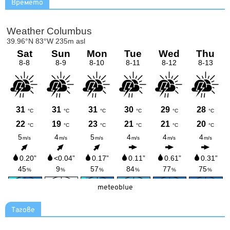
Времето
meteoblue
Тагове