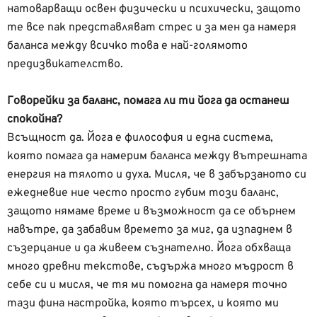
натоварващи освен физически и психически, защото
те все пак представляват стрес и за мен да намеря
баланса между всичко това е най-голямото
предизвикателство.
Говорейки за баланс, помага ли ти йога да останеш
спокойна?
Всъщност да. Йога е философия и една система,
която помага да намерим баланса между вътрешната
енергия на тялото и духа. Мисля, че в забързаното си
ежедневие ние често просто губим този баланс,
защото нямаме време и възможност да се обърнем
навътре, да забавим времето за миг, да изпаднем в
съзерцание и да живеем съзнателно. Йога обхваща
много древни текстове, съдържа много мъдрост в
себе си и мисля, че тя ми помогна да намеря точно
тази фина настройка, която търсех, и която ми