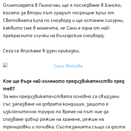
Олимпиадата в Пьонгчан, ще я последваме в Банско,
когато за втори път градът посрещне кръг от
Световната купа по сноуборд и ще останем сигурни,
каквито сме в момента, че Сани е една от най-
прекрасните случки на българския сноуборд.
Сега се впускаме в дзен приказки.
Кое ще бъде най-голямото предизвикателство пред
теб?
За мен предизвикателствата основно са свързани
със запазване на добрата кондиция, защото е
изключително трудно по време на път ние да
спазваме добър режим на хранене, режим на
тренировки и почивка. Състезанията също са доста