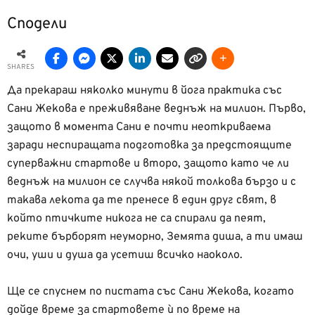
Сподели
SHARES
Да прекараш няколко минути в йога практика със
Сани Жекова е преживяване веднъж на милион. Първо,
защото в момента Сани е почти неоткриваема
заради неспиращата подготовка за предстоящите
суперважни стартове и второ, защото като че ли
веднъж на милион се случва някой толкова бързо и с
такава лекота да те пренесе в един друг свят, в
който птичките никога не са спирали да пеят,
реките бърборят неуморно, Земята диша, а ти имаш
очи, уши и душа да усетиш всичко наоколо.
Ще се спуснем по пистата със Сани Жекова, когато
дойде време за стартовете ѝ по време на