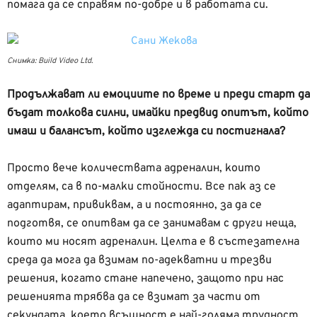
помага да се справям по-добре и в работата си.
Снимка: Build Video Ltd.
Продължават ли емоциите по време и преди старт да
бъдат толкова силни, имайки предвид опитът, който
имаш и балансът, който изглежда си постигнала?
Просто вече количествата адреналин, които
отделям, са в по-малки стойности. Все пак аз се
адаптирам, привиквам, а и постоянно, за да се
подготвя, се опитвам да се занимавам с други неща,
които ми носят адреналин. Целта е в състезателна
среда да мога да взимам по-адекватни и трезви
решения, когато стане напечено, защото при нас
решенията трябва да се взимат за части от
секундата, което всъщност е най-голяма трудност.