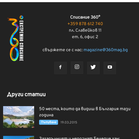
Списание 360°
+359 878 612 740
пл. Славейков 11
ет. 6, офис 2
свържете се с нас:
magazine@360mag.bg
Други статии
50 места, които да видиш в България тази
година
Пътуване
19.03.2015
Загадъчният и непознат Беледие хан: