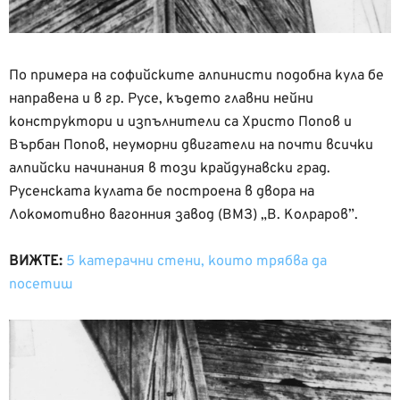
По примера на софийските алпинисти подобна кула бе
направена и в гр. Русе, където главни нейни
конструктори и изпълнители са Христо Попов и
Върбан Попов, неуморни двигатели на почти всички
алпийски начинания в този крайдунавски град.
Русенската кулата бе построена в двора на
Локомотивно вагонния завод (ВМЗ) „В. Колраров”.
ВИЖТЕ:
5 катерачни стени, които трябва да
посетиш