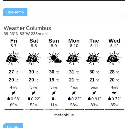
Времето
meteoblue
Тагове