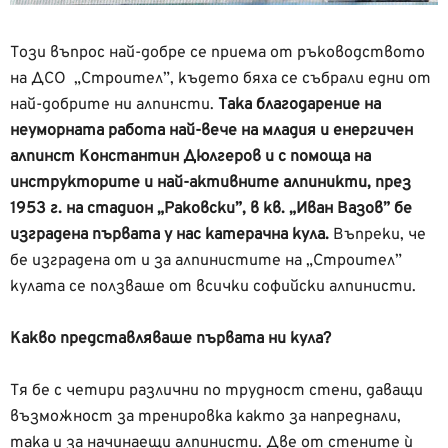
Този въпрос най-добре се приема от ръководството
на ДСО „Строител”, където бяха се събрали едни от
най-добрите ни алпинсти.
Така
благодарение на
неуморната работа най-вече на младия и енергичен
алпинст Константин Дюлгеров и с помоща на
инструкторите и най-активните алпиникти, през
1953 г. на стадион „Раковски”, в кв. „Иван Вазов” бе
изградена първата у нас катерачна кула.
Въпреки, че
бе изградена от и за алпинистите на „Строител”
кулата се ползваше от всички софийски алпинисти.
Какво представляваше първата ни кула?
Тя бе с четири различни по трудност стени, даващи
възможност за тренировка както за напреднали,
така и за начинаещи алпинисти. Две от стените ѝ