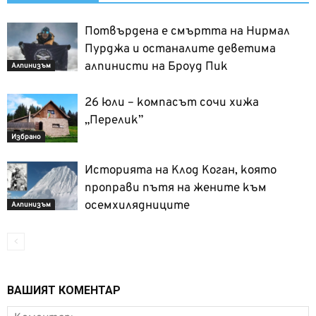
Потвърдена е смъртта на Нирмал
Пурджа и останалите деветима
алпинисти на Броуд Пик
Алпинизъм
26 юли – компасът сочи хижа
„Перелик”
Избрано
Историята на Клод Коган, която
проправи пътя на жените към
осемхилядниците
Алпинизъм
ВАШИЯТ КОМЕНТАР