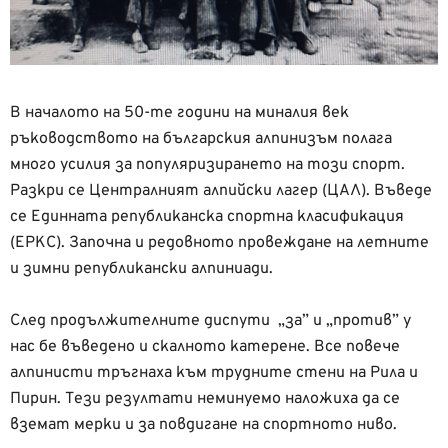
В началото на 50-те години на миналия век
ръководството на българския алпинизъм полага
много усилия за популяризирането на този спорт.
Разкри се Централният алпийски лагер (ЦАЛ). Въведе
се Единната републиканска спортна класификация
(ЕРКС). Започна и редовното провеждане на летните
и зимни републикански алпиниади.
След продължителните диспути „за” и „против” у
нас бе въведено и скалното катерене. Все повече
алпинисти тръгнаха към трудните стени на Рила и
Пирин. Тези резултати неминуемо наложиха да се
вземат мерки и за повдигане на спортното ниво.