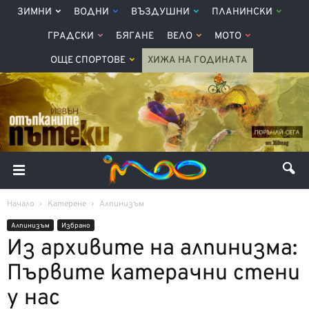
ЗИМНИ
ВОДНИ
ВЪЗДУШНИ
ПЛАНИНСКИ
ГРАДСКИ
БЯГАНЕ
ВЕЛО
МОТО
ОЩЕ СПОРТОВЕ
ХИЖА НА ГОДИНАТА
Начало
Катерене
Алпинизъм
Алпинизъм
Избрано
Из архивите на алпинизма:
Първите катерачни стени
у нас