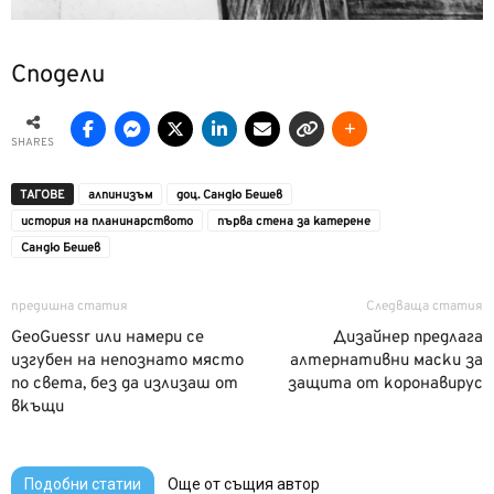
Сподели
SHARES
ТАГОВЕ
алпинизъм
доц. Сандю Бешев
история на планинарството
първа стена за катерене
Сандю Бешев
предишна статия
Следваща статия
GeoGuessr или намери се
Дизайнер предлага
изгубен на непознато място
алтернативни маски за
по света, без да излизаш от
защита от коронавирус
вкъщи
Подобни статии
Още от същия автор