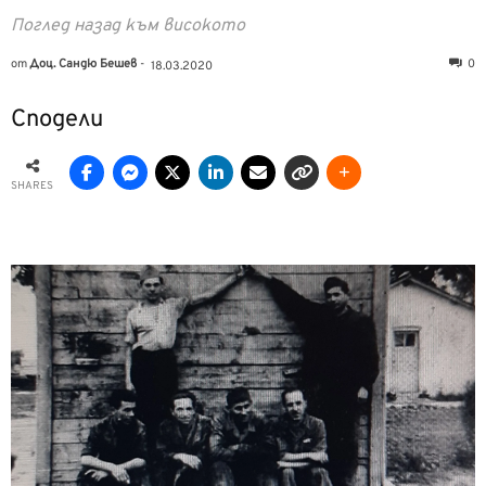
Поглед назад към високото
от
Доц. Сандю Бешев
-
0
18.03.2020
Сподели
SHARES