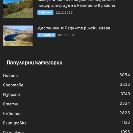
пещери, туризъм и катерене в района
Избрано
22.12.2025
Дестинация: Седемте рилски езера
Пътуване
02.09.2011
Популярни категории
5054
Новини
3838
Спортове
3749
Избрано
2834
Статии
2825
Събития
1138
Екипировка
1095
Пътуване