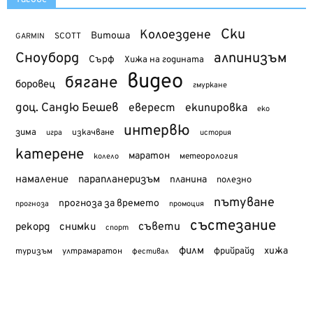
Ски
Колоездене
Витоша
SCOTT
GARMIN
Сноуборд
алпинизъм
Сърф
Хижа на годината
видео
бягане
боровец
гмуркане
доц. Сандю Бешев
еверест
екипировка
еко
интервю
зима
изкачване
история
игра
катерене
маратон
метеорология
колело
намаление
парапланеризъм
планина
полезно
пътуване
прогноза за времето
прогноза
промоция
състезание
съвети
рекорд
снимки
спорт
филм
хижа
туризъм
фрийрайд
ултрамаратон
фестивал