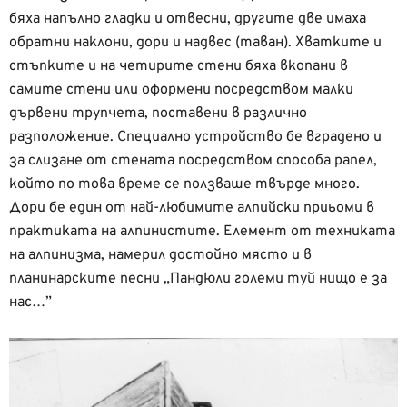
бяха напълно гладки и отвесни, другите две имаха
обратни наклони, дори и надвес (таван). Хватките и
стъпките и на четирите стени бяха вкопани в
самите стени или оформени посредством малки
дървени трупчета, поставени в различно
разположение. Специално устройство бе вградено и
за слизане от стената посредством способа рапел,
който по това време се ползваше твърде много.
Дори бе един от най-любимите алпийски приьоми в
практиката на алпинистите. Елемент от техниката
на алпинизма, намерил достойно място и в
планинарските песни „Пандюли големи туй нищо е за
нас…”