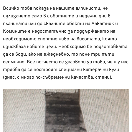
Всичко това показа на нашите алпинисти, че
излизането само в съботните и неделни дни в
планината или до скалните обекти на Лакатник и
Комините е недостатъчно за поддържането на
необходимото спортно ниво на висотата, която
изискваха новите цели. Необходимо бе подготовката
да се води, ако не ежедневно, то поне три пъти
седмично. Все по-често се заговори за това, че и у нас
трябва да се построят специални катерачни кули
(днес, с много по-съвременни качества, стени).