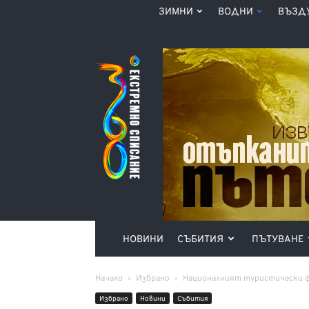
ЗИМНИ
ВОДНИ
ВЪЗД
Списание
360°
НОВИНИ
СЪБИТИЯ
ПЪТУВАНЕ
Начало
Избрано
Националният туристически фе
Избрано
Новини
Събития