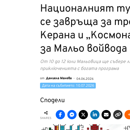
Националният ту
се завръща за тр
Керана и „Космо
за Мальо войвода
От 10 до 12 юли Мальовица ще събере 
приключенията с богата програма
от
Даниела Манева
-
04.06.2026
Дата на събитието: 10.07.2026
Сподели
SHARES