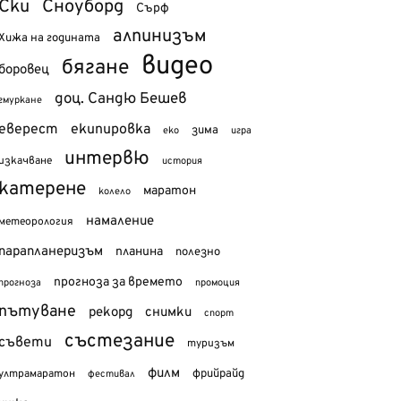
Ски
Сноуборд
Сърф
алпинизъм
Хижа на годината
видео
бягане
боровец
доц. Сандю Бешев
гмуркане
еверест
екипировка
зима
еко
игра
интервю
изкачване
история
катерене
маратон
колело
намаление
метеорология
парапланеризъм
планина
полезно
прогноза за времето
прогноза
промоция
пътуване
рекорд
снимки
спорт
състезание
съвети
туризъм
филм
фрийрайд
ултрамаратон
фестивал