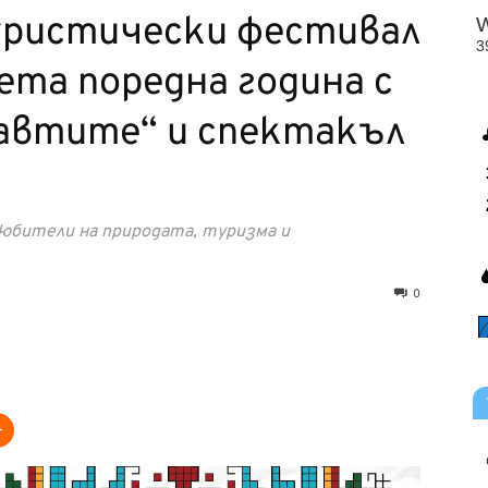
ристически фестивал
ета поредна година с
навтите“ и спектакъл
любители на природата, туризма и
0