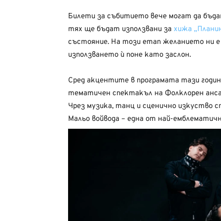
Билети за събитието вече могат да бъд
тях ще бъдат използвани за
хижа „Планин
състояние. На този етап желанието ни е 
използването ѝ поне като заслон.
Сред акцентите в програмата тази годин
тематичен спектакъл на Фолклорен ансам
Чрез музика, танц и сценично изкуство 
Мальо войвода – една от най-емблематичн