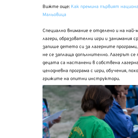
Вижте още:
Как премина първият национ
Мальовица
Специално внимание е отделено и на най
лагери, образователни игри и занимания с
запише детето си за лагерните програми
не се заплаща допълнително. Лагерът се 
децата са настанени в собствена лагерн
целодневна програма с игри, обучения, по
грижите на опитни инструктори.