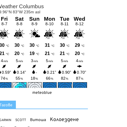
meteoblue
Тагове
Колоездене
Витоша
SCOTT
GARMIN