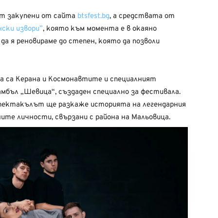
ат закупени от сайта
btsfest.bg
, а средствата от
ски извори”
, която към момента е в окаяно
да я реновираме до степен, която да позволи
а са Керана и Космонавтите и специалният
бъл „Шевица“, създаден специално за фестивала.
спектакълът ще разкаже историята на легендарния
ите личности, свързани с района на Мальовица.