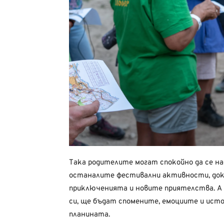
Така родителите могат спокойно да се н
останалите фестивални активности, док
приключенията и новите приятелства. А 
си, ще бъдат спомените, емоциите и ист
планината.