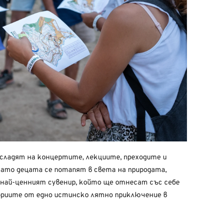
асладят на концертите, лекциите, преходите и
ато децата се потапят в света на природата,
най-ценният сувенир, който ще отнесат със себе
ориите от едно истинско лятно приключение в