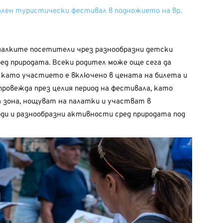
ален туристически фестивал в подножието на вр.
-малките посетители чрез разнообразни детски
ред природата. Всеки родител може още сега да
, като участието е включено в цената на билета и
провежда през целия период на фестивала, като
а зона, нощуват на палатки и участват в
ходи и разнообразни активности сред природата под