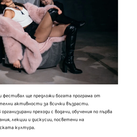
 фестивал ще предложи богата програма от
телни активности за всички възрасти.
рганизирани преходи с водачи, обучения по първа
ния, лекции и дискусии, посветени на
ската култура.