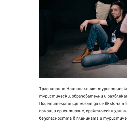
Традиционно Националният туристически
туристически, образователни и развлека
Посетителите ще могат да се включат в о
помощ и ориентиране, практически занима
безопасността в планината и туристиче