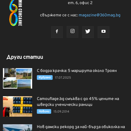
ет. 6, офис 2
свържете се с нас:
magazine@360mag.bg
Други статии
С бодра крачка: 5 маршрута около Троян
Избрано
17.07.2025
Camouflage.bg смъква с до 45% цените на
шведски ученически раници
Новини
15.09.2014
Нов дамски рекорд за най-бърза обиколка на