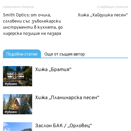
предишна статия
Следваща статия
Smith Optics: от очила,
Хижа „Хайдушка песен“
сглобени със зъболекарски
инструменти в кухнята, до
лидерска позиция на пазара
Подобни статии
Още от същия автор
Хижа „Братия“
Избрано
Хижа „Планинарска песен“
Избрано
Заслон БАК / „Орловец“