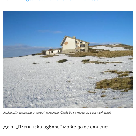
Хижа „Планински извори“ (снимка: Фейсбук страница на хижата)
До х. „Планински извори“ може да се стигне: