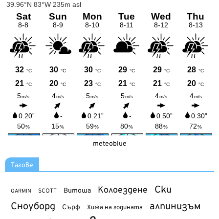
meteoblue
Тагове
Ски
Колоездене
Витоша
SCOTT
GARMIN
Сноуборд
алпинизъм
Сърф
Хижа на годината