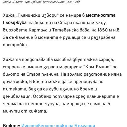
Хижа „Планински извори“ (снимка: Антон Дончев)
Хижа „Планински извори“ се намира в
местността
Гьолджука
, на билото на Стара планина между
върховете Картала и Тетевенска баба, на 1850 м н.в.
За съжаление в момента е рушаща се и разграбена
постройка.
Хижата представлява масивна двуетажна сграда,
строена е именно заради маршрута “Ком-Емине” по
билото на Стара планина. На голямо разстояние няма
друга хижа, в която може да се пренощува по
пътеката, без да се губи излишно време и
денивелация. Особено популярна сред планинарите е
чешмата с петте чучура, намираща се само на 5
минути от хижата.
Вижте:
Изоставените хижи на България