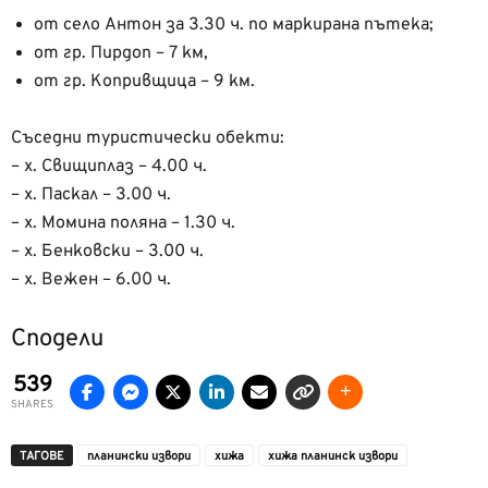
от село Антон за 3.30 ч. по маркирана пътека;
от гр. Пирдоп – 7 км,
от гр. Копривщица – 9 км.
Съседни туристически обекти:
– х. Свищиплаз – 4.00 ч.
– х. Паскал – 3.00 ч.
– х. Момина поляна – 1.30 ч.
– х. Бенковски – 3.00 ч.
– х. Вежен – 6.00 ч.
Сподели
539
SHARES
ТАГОВЕ
планински извори
хижа
хижа планинск извори