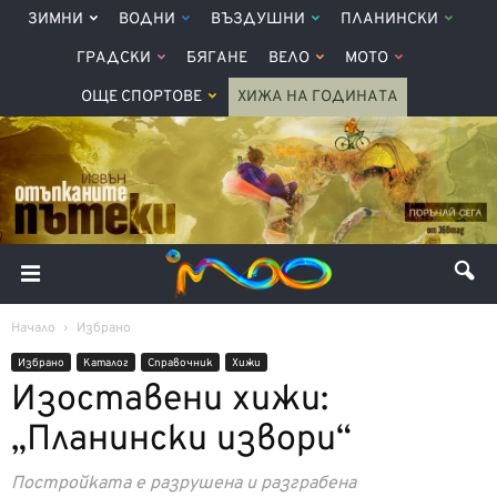
ЗИМНИ
ВОДНИ
ВЪЗДУШНИ
ПЛАНИНСКИ
ГРАДСКИ
БЯГАНЕ
ВЕЛО
МОТО
ОЩЕ СПОРТОВЕ
ХИЖА НА ГОДИНАТА
Начало
Избрано
Избрано
Каталог
Справочник
Хижи
Изоставени хижи:
„Планински извори“
Постройката е разрушена и разграбена