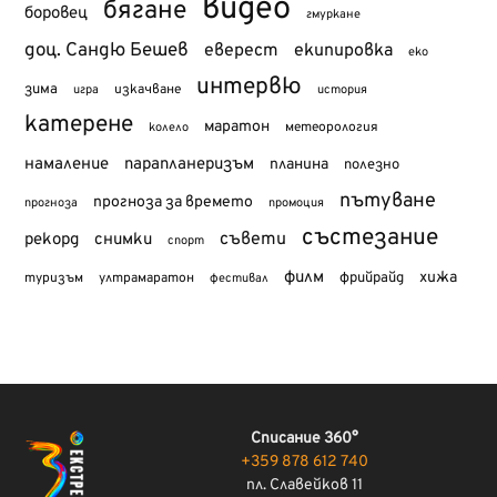
видео
бягане
боровец
гмуркане
доц. Сандю Бешев
еверест
екипировка
еко
интервю
зима
изкачване
история
игра
катерене
маратон
метеорология
колело
намаление
парапланеризъм
планина
полезно
пътуване
прогноза за времето
прогноза
промоция
състезание
съвети
рекорд
снимки
спорт
филм
хижа
туризъм
фрийрайд
ултрамаратон
фестивал
Списание 360°
+359 878 612 740
пл. Славейков 11