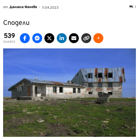
от
Даниела Манева
-
1
11.04.2023
Сподели
539
SHARES