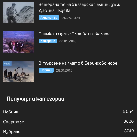
Ветераните на българския алпинизъм:
Дафина Гъдева
Алпинизъм
26.08.2024
Снимка на деня: Сватба на скалата
Катерене
22.05.2018
В търсене на злато в Берингово море
Новини
28.01.2015
Популярни категории
5054
Новини
3838
Спортове
3749
Избрано