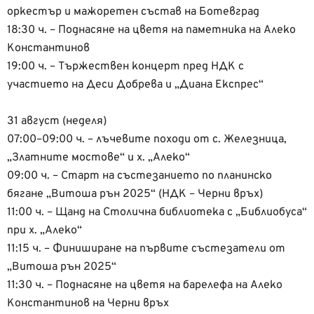
оркестър и мажоретен състав на Ботевград
18:30 ч. – Поднасяне на цветя на паметника на Алеко
Константинов
19:00 ч. – Тържествен концерт пред НДК с
участието на Деси Добрева и „Диана Експрес“
31 август (неделя)
07:00–09:00 ч. – лъчевите походи от с. Железница,
„Златните мостове“ и х. „Алеко“
09:00 ч. – Старт на състезанието по планинско
бягане „Витоша рън 2025“ (НДК – Черни връх)
11:00 ч. – Щанд на Столична библиотека с „Библиобуса“
при х. „Алеко“
11:15 ч. – Финиширане на първите състезатели от
„Витоша рън 2025“
11:30 ч. – Поднасяне на цветя на барелефа на Алеко
Константинов на Черни връх