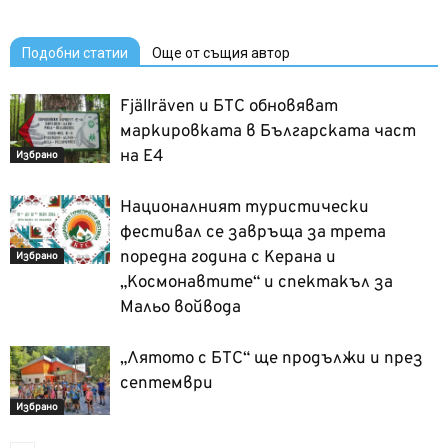
Подобни статии
Още от същия автор
Fjällräven и БТС обновяват
маркировката в Българската част
на Е4
Избрано
Националният туристически
фестивал се завръща за трета
поредна година с Керана и
Избрано
„Космонавтите“ и спектакъл за
Мальо войвода
„Лятото с БТС“ ще продължи и през
септември
Избрано