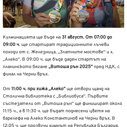
Кулминацията ще бъде на
31 август. От 07:00 до
09:00 ч
. ще стартират традиционните лъчеви
походи от с. Железница, „Златните мостове“ и х.
„Алеко“. В 09:00 ч. ще бъде даден стартът на
планинското бягане
„Витоша рън 2025“
пред НДК, с
финал на Черни връх.
От
11:00 ч. при хижа „Алеко“
ще отвори щанд на
Столична библиотека с „Библиобуса“. Първите
състезатели от „Витоша рън“ ще финишират около
11:15 ч., а в 11:30 ч. ще бъдат поднесени цветя на
барелефа на Алеко Константинов на Черни връх. В
12:05 ч. ще прозвучи химнът на Република България,