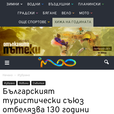
ЗИМНИ
ВОДНИ
ВЪЗДУШНИ
ПЛАНИНСКИ
ГРАДСКИ
БЯГАНЕ
ВЕЛО
МОТО
ОЩЕ СПОРТОВЕ
ХИЖА НА ГОДИНАТА
Начало
Избрано
Избрано
Новини
Събития
Българският
туристически съюз
отбелязва 130 години