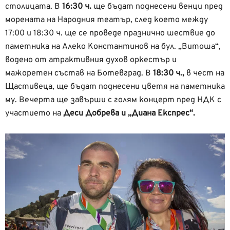
столицата. В
16:30 ч.
ще бъдат поднесени венци пред
морената на Народния театър, след което между
17:00 и 18:30 ч. ще се проведе празнично шествие до
паметника на Алеко Константинов на бул. „Витоша“,
водено от атрактивния духов оркестър и
мажоретен състав на Ботевград. В
18:30 ч.,
в чест на
Щастивеца, ще бъдат поднесени цветя на паметника
му. Вечерта ще завърши с голям концерт пред НДК с
участието на
Деси Добрева и „Диана Експрес“.