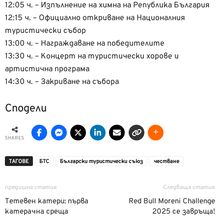
12:05 ч. – Изпълнение на химна на Република България
12:15 ч. – Официално откриване на Националния
туристически събор
13:00 ч. – Награждаване на победителите
13:30 ч. – Концерт на туристически хорове и
артистична програма
14:30 ч. – Закриване на събора
Сподели
SHARES
ТАГОВЕ
БТС
Български туристически съюз
честване
предишна статия
Следваща статия
Тетевен катери: първа
Red Bull Moreni Challenge
катерачна среща
2025 се завръща!