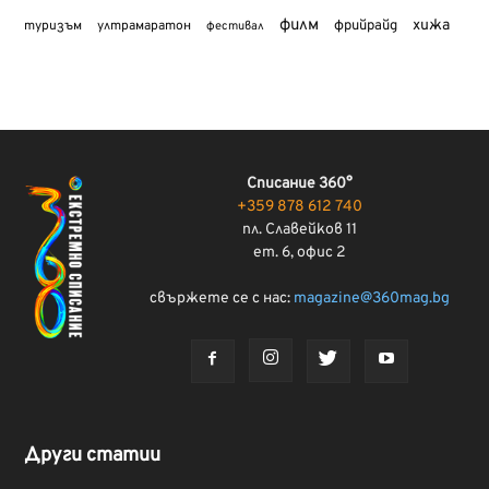
филм
хижа
туризъм
фрийрайд
ултрамаратон
фестивал
Списание 360°
+359 878 612 740
пл. Славейков 11
ет. 6, офис 2
свържете се с нас:
magazine@360mag.bg
Други статии