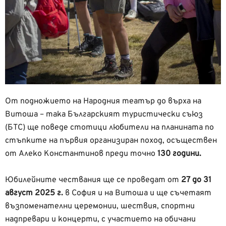
От подножието на Народния театър до върха на
Витоша – така Българският туристически съюз
(БТС) ще поведе стотици любители на планината по
стъпките на първия организиран поход, осъществен
от Алеко Константинов преди точно
130 години.
Юбилейните чествания ще се проведат от
27 до 31
август 2025 г.
в София и на Витоша и ще съчетаят
възпоменателни церемонии, шествия, спортни
надпревари и концерти, с участието на обичани