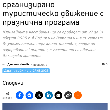
организирано
туристическо движение с
празнична програма
Юбилейните чествания ще се проведат от 27 до 31
август 2025 г. в София и на Витоша и ще съчетаят
възпоменателни церемонии, шествия, спортни
надпревари и концерти, с участието на обичани
български артисти.
от
Даниела Манева
-
0
18.08.2025
Дата на събитието: 27.08.2025
Сподели
SHARES