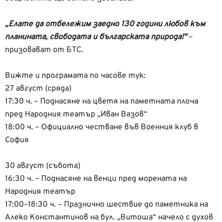
„Елате да отбележим заедно 130 години любов към
планината, свободата и българската природа!“
–
призовават от БТС.
Вижте и програмата по часове тук:
27 август (сряда)
17:30 ч. – Поднасяне на цветя на паметната плоча
пред Народния театър „Иван Вазов“
18:00 ч. – Официално честване във Военния клуб в
София
30 август (събота)
16:30 ч. – Поднасяне на венци пред морената на
Народния театър
17:00–18:30 ч. – Празнично шествие до паметника на
Алеко Константинов на бул. „Витоша“ начело с духов