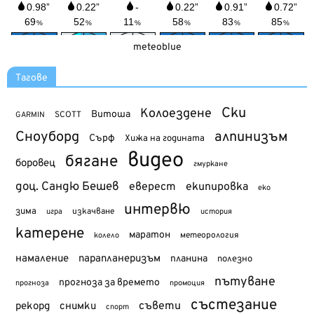
meteoblue
Тагове
Ски
Колоездене
Витоша
SCOTT
GARMIN
Сноуборд
алпинизъм
Сърф
Хижа на годината
видео
бягане
боровец
гмуркане
доц. Сандю Бешев
еверест
екипировка
еко
интервю
зима
изкачване
история
игра
катерене
маратон
метеорология
колело
намаление
парапланеризъм
планина
полезно
пътуване
прогноза за времето
прогноза
промоция
състезание
съвети
рекорд
снимки
спорт