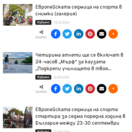
Европейската седмица на спорта в
снимки (галерия)
Избрано
05.10.2021
SHARES
Четирима атлети ще се включат в
24-часов „Мърф“ за каузата
„Подкрепи училището в твоя...
Избрано
16.09.2021
SHARES
Европейската седмица на спорта
стартира за седма поредна година в
България между 23-30 септември
Избрано