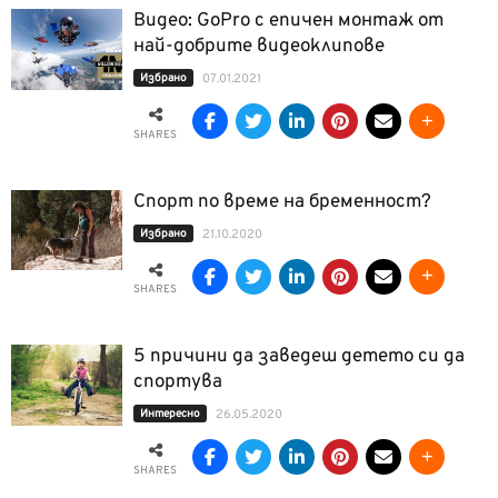
Видео: GoPro с епичен монтаж от
най-добрите видеоклипове
Избрано
07.01.2021
SHARES
Спорт по време на бременност?
Избрано
21.10.2020
SHARES
5 причини да заведеш детето си да
спортува
Интерeсно
26.05.2020
SHARES