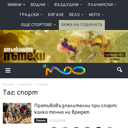
ЗИМНИ
ВОДНИ
ВЪЗДУШНИ
ПЛАНИНСКИ
ГРАДСКИ
БЯГАНЕ
ВЕЛО
МОТО
ОЩЕ СПОРТОВЕ
ХИЖА НА ГОДИНАТА
Начало
тагове
спорт
Таг: спорт
Противовъзпалителни при спорт:
колко точно ни вредят
Бягане
17.03.2026