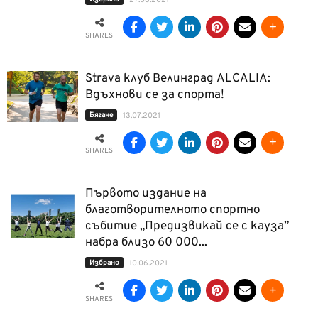
27.08.2021
SHARES
Strava клуб Велинград ALCALIA:
Вдъхнови се за спорта!
Бягане
13.07.2021
SHARES
Първото издание на
благотворителното спортно
събитие „Предизвикай се с кауза”
набра близо 60 000...
Избрано
10.06.2021
SHARES