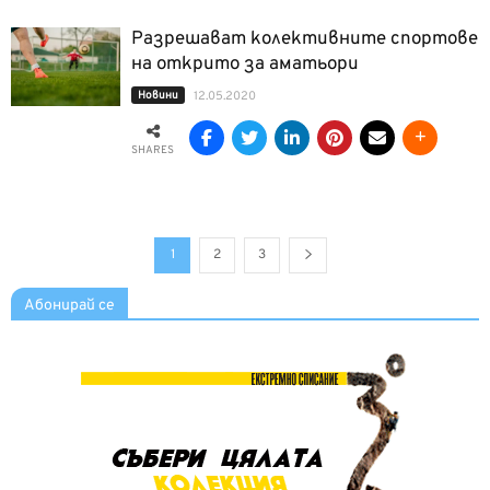
Разрешават колективните спортове
на открито за аматьори
Новини
12.05.2020
SHARES
1
2
3
Абонирай се