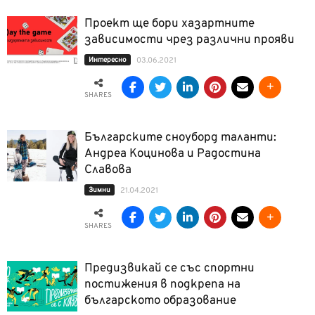
Проект ще бори хазартните
зависимости чрез различни прояви
Интерeсно
03.06.2021
SHARES
Българските сноуборд таланти:
Андреа Коцинова и Радостина
Славова
Зимни
21.04.2021
SHARES
Предизвикай се със спортни
постижения в подкрепа на
българското образование