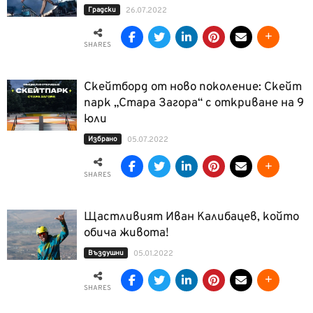
Градски
26.07.2022
SHARES
Скейтборд от ново поколение: Скейт
парк „Стара Загора“ с откриване на 9
юли
Избрано
05.07.2022
SHARES
Щастливият Иван Калибацев, който
обича живота!
Въздушни
05.01.2022
SHARES