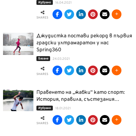
Избрано
16.04.2021
SHARES
Джудистка постави рекорд в първия
градски ултрамаратон у нас
Spring360
Бягане
24.03.2021
SHARES
Правенето на „жабки“ като спорт:
История, правила, състезания…
Избрано
18.01.2021
SHARES