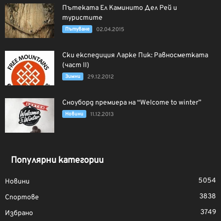
Пътеката Ел Каминито Дел Рей и
туристите
Пътуване
02.04.2015
Ски експедиция Ларке Пик: Равносметката
(част II)
Зимни
29.12.2012
Сноуборд премиера на “Welcome to winter”
Новини
11.12.2013
Популярни категории
5054
Новини
3838
Спортове
3749
Избрано