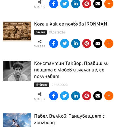
SHARES
Кога и как се появява IRONMAN
Бягане
19.02.2026
SHARES
Константин Таквор: Правиш ли
нещата с любов и желание, се
получават
Избрано
04.12.2023
SHARES
Павел Вълков: Танцуващият с
лонгборд