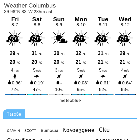
meteoblue
Тагове
Ски
Колоездене
Витоша
SCOTT
GARMIN