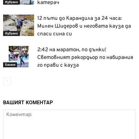
катерач
Избрано
12 пъти до Карандила за 24 часа:
Милен Шидеров и неговата кауза да
спаси сина си
Избрано
2:42 на маратон, по дънки!
Световният рекордьор по набирания
го прави с кауза
Бягане
ВАШИЯТ КОМЕНТАР