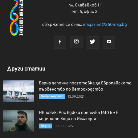
пл. Славейков 11
ет. 6, офис 2
свържете се с нас:
magazine@360mag.bg
Други статии
Варна започна подготовка за Европейското
първенство по ветроходство
Ветроходство
13.09.2021
НЕчовек: Рос Еджли преплува 1610 км в
ледените води на Исландия
Водни
09.09.2025