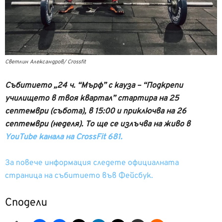
Светлин Александров/ Crossfit
Събитието „24 ч. “Мърф” с кауза – “Подкрепи
училището в твоя квартал” стартира на 25
септември (съботa), в 15:00 и приключва на 26
септември (неделя). To ще се излъчва на живо в
YouTube канала на CrossFit 681.
За повече информация следете официалната
страница на събитието във Фейсбук.
Сподели