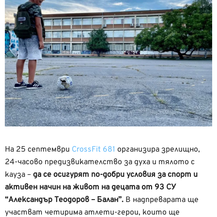
На 25 септември
CrossFit 681
организира зрелищно,
24-часово предизвикателство за духа и тялото с
кауза –
да се осигурят по-добри условия за спорт и
активен начин на живот на децата от 93 СУ
“Александър Теодоров – Балан”.
В надпреварата ще
участват четирима атлети-герои, които ще