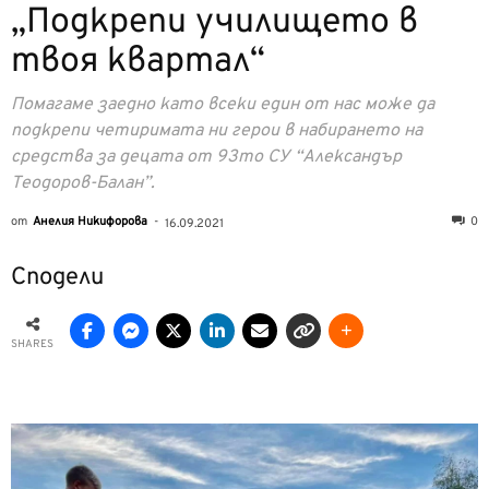
„Подкрепи училището в
твоя квартал“
Помагаме заедно като всеки един от нас може да
подкрепи четиримата ни герои в набирането на
средства за децата от 93то СУ “Александър
Теодоров-Балан”.
от
Анелия Никифорова
-
0
16.09.2021
Сподели
SHARES