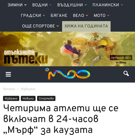
ЗИМНИ
ВОДНИ
ВЪЗДУШНИ
ПЛАНИНСКИ
ГРАДСКИ
БЯГАНЕ
ВЕЛО
МОТО
ОЩЕ СПОРТОВЕ
ХИЖА НА ГОДИНАТА
Начало
Избрано
Избрано
Новини
Спортове
Четирима атлети ще се
включат в 24-часов
„Мърф“ за каузата