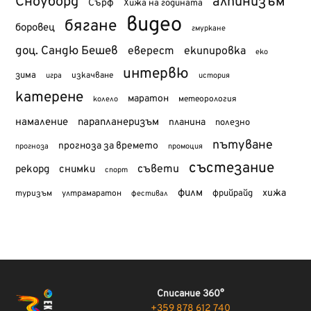
Сноуборд
алпинизъм
Сърф
Хижа на годината
видео
бягане
боровец
гмуркане
доц. Сандю Бешев
еверест
екипировка
еко
интервю
зима
изкачване
история
игра
катерене
маратон
метеорология
колело
намаление
парапланеризъм
планина
полезно
пътуване
прогноза за времето
прогноза
промоция
състезание
съвети
рекорд
снимки
спорт
филм
хижа
туризъм
фрийрайд
ултрамаратон
фестивал
Списание 360°
+359 878 612 740