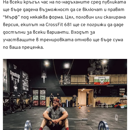
На всеки кръгъл час на по-надъханите сред публиката
ще бъде дадена възможност да се включат и правят
“Мърф” под някаква форма. Цял, половин или скалирана
версия, екипът на CrossFit 681 ще се погрижи да даде
достъпни за всеки варианти. Входът за
участващите в тренировката отново ще бъде сума
по ваша преценка.