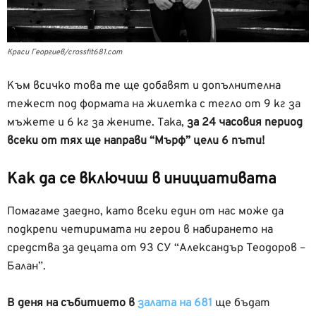
Краси Георгиев/crossfit681.com
Към всичко това те ще добавят и допълнителна
тежест под формата на жилетка с тегло от 9 кг за
мъжете и 6 кг за жените. Така,
за 24 часовия период
всеки от тях ще направи “Мърф” цели 6 пъти!
Как да се включиш в инициативата
Помагаме заедно, като всеки един от нас може да
подкрепи четиримата ни герои в набирането на
средства за децата от 93 СУ “Александър Теодоров –
Балан”.
В деня на събитието в
залата на 681
ще бъдат