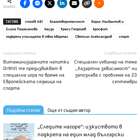
SHARES
ТАГОВЕ
crossfit 681
благотворителност
Борис Налбантов и
Елина Пашаланова
кауза
Краси Георгиев
кросфит
подкрепи училището в твоя квартал
Светлин Александров
спорт
предишна статия
Следваща статия
Витаминизираните напитки
Специален уебинар на тема
DrWitt те предизвикват в
„Хазартна зависимост“ ни
специална игра по време на
запознава с проблема на 23
Европейската седмица на
септември
спорта
Подобни статии
Още от същия автор
„Следите нагоре“: изкуството в
подкрепа на един млад български