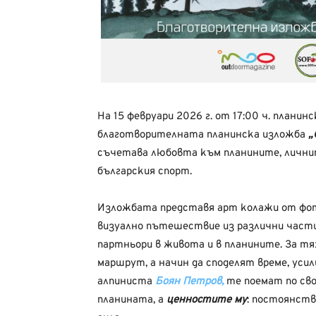
На 15 февруари 2026 г. от 17:00 ч. планин
благотворителната планинска изложба
„
съчетава любовта към планините, лични
българския спорт.
Изложбата представя арт колажи от фо
визуално пътешествие из различни части
партньори в живота и в планините. За тя
маршрут, а начин да споделят време, усил
алпиниста
Боян Петров,
те поемат по сво
планината, а
ценностите му
: постоянств