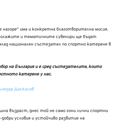
е нагоре“ има и конкретна благотворителна мисия.
колажите и тематичните сувенири ще бъдат
млад национален състезател по спортно катерене в
бор на България и е сред състезателите, които
стното катерене у нас.
шна възраст, днес той не само гони лични спортни
о-добри условия и устойчиво развитие на