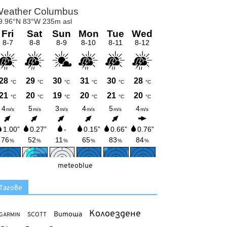
meteoblue
Тагове
Колоездене
Витоша
SCOTT
GARMIN