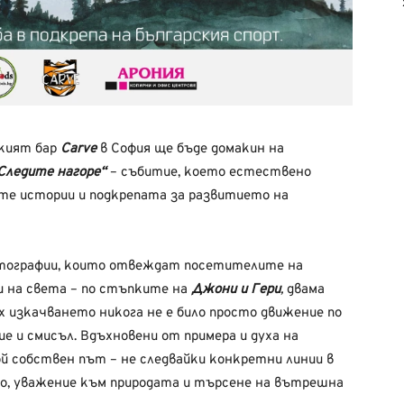
ският бар
Carve
в София ще бъде домакин на
Следите нагоре“
– събитие, което естествено
те истории и подкрепата за развитието на
тографии, които отвеждат посетителите на
 на света – по стъпките на
Джони и Гери
,
двама
х изкачването никога не е било просто движение по
ие и смисъл. Вдъхновени от примера и духа на
й собствен път – не следвайки конкретни линии в
о, уважение към природата и търсене на вътрешна