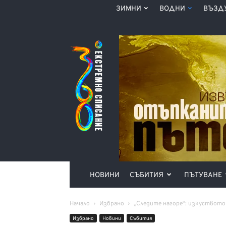
ЗИМНИ
ВОДНИ
ВЪЗД
Списание
360°
НОВИНИ
СЪБИТИЯ
ПЪТУВАНЕ
Начало
Избрано
„Следите нагоре“: изкуството 
Избрано
Новини
Събития