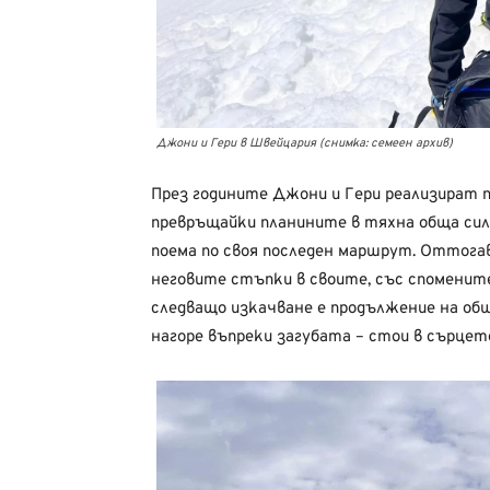
Джони и Гери в Швейцария (снимка: семеен архив)
През годините Джони и Гери реализират 
превръщайки планините в тяхна обща сила
поема по своя последен маршрут. Оттогава
неговите стъпки в своите, със спомените
следващо изкачване е продължение на об
нагоре въпреки загубата – стои в сърцет