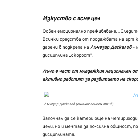
Изкуство с ясна цел
Освен емоционално преживяване, „Следит
Всички средства от продажбата на арт 
дарени в подкрепа на
Лъчезар Даскалов
– 
дисциплина „скорост“.
Лъчо е част от младежкия национален от
активно работят за развитието на скоро
Лъчезар Даскалов (снимки: семеен архив)
Започнал да се катери още на четиригоди
цели, но и мечтае за по-силна общност, п
дисциплината.