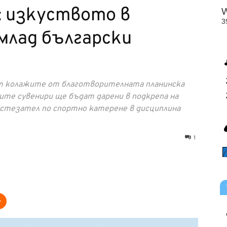
: изкуството в
 млад български
рт колажите от благотворителната планинска
те сувенири ще бъдат дарени в подкрепа на
ъстезател по спортно катерене в дисциплина
1