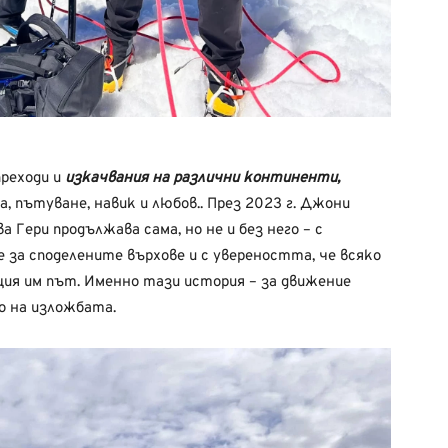
преходи и
изкачвания на различни континенти,
, пътуване, навик и любов.. През 2023 г. Джони
 Гери продължава сама, но не и без него – с
 за споделените върхове и с увереността, че всяко
щия им път. Именно тази история – за движение
о на изложбата.