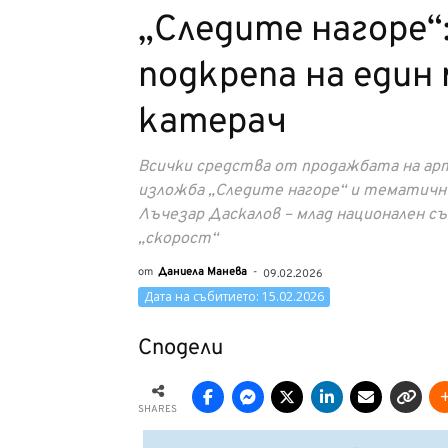
„Следите нагоре“
подкрепа на един
катерач
Всички средства от продажбата на а
изложба „Следите нагоре“ и тематични
Лъчезар Даскалов – млад национален с
„скорост“
от
Даниела Манева
-
09.02.2026
Дата на събитието: 15.02.2026
Сподели
SHARES