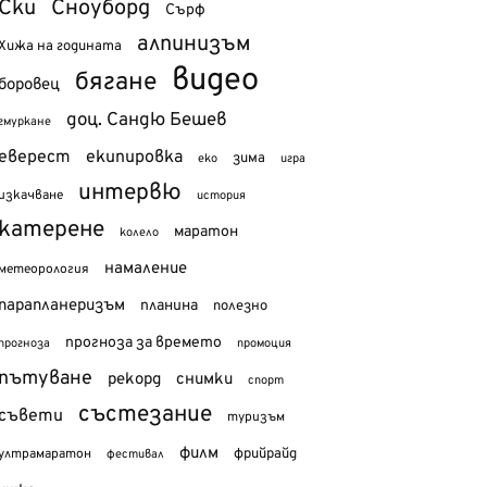
Ски
Сноуборд
Сърф
алпинизъм
Хижа на годината
видео
бягане
боровец
доц. Сандю Бешев
гмуркане
еверест
екипировка
зима
еко
игра
интервю
изкачване
история
катерене
маратон
колело
намаление
метеорология
парапланеризъм
планина
полезно
прогноза за времето
прогноза
промоция
пътуване
рекорд
снимки
спорт
състезание
съвети
туризъм
филм
фрийрайд
ултрамаратон
фестивал