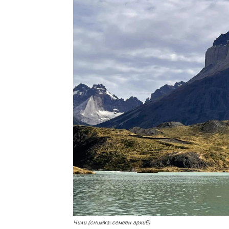
Чили (снимка: семеен архив)