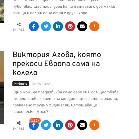
Как, когато следваш сърцето си, може да се
чувстваш щастлив, дори като пътуваш с две малки
раници и делиш една стая с други хора
SHARES
Виктория Агова, която
прекоси Европа сама на
колело
Избрано
02.08.2023
Едно момиче предизвиква само себе си и осъществява
пътешествие, което на мнозина ще се стори опасно,
прекалено трудно физически, изтощаващо
психически. Дали?
2.35k
SHARES