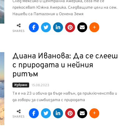
След Мексико и Централна Америка, сега те се
прекосяват Южна Америка. Следващите цели на сем.
Нашеви са Патагония и Огнена Земя
SHARES
Диана Иванова: Да се слееш
с природата и нейния
ритъм
Избрано
15.08.2023
Тя е на 23 и обича да бъде навън, да приключенства и
да говори за симбиозата с природата
SHARES