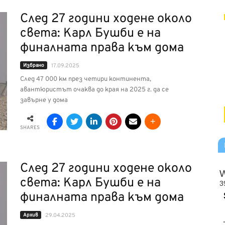
След 27 години ходене около
света: Карл Бушби е на
финалната права към дома
Избрано
17.09.2025
След 47 000 км през четири континента,
авантюристът очаква до края на 2025 г. да се
завърне у дома
SHARES
След 27 години ходене около
света: Карл Бушби е на
финалната права към дома
Архив
29.04.2025