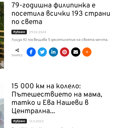
79-годишна филипинка е
посетила всички 193 страни
по света
Избрано
29.02.2024
Луиза Ю посвещава 5 десетилетия на своята мечта.
SHARES
15 000 км на колело:
Пътешествието на мама,
татко и Ева Нашеви в
Централна...
Избрано
13.11.2023