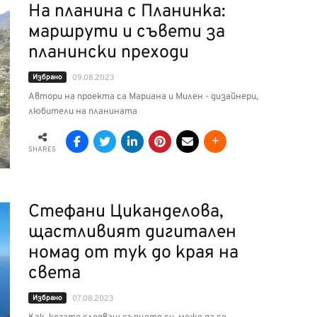
На планина с Планинка:
маршрути и съвети за
планински преходи
Избрано
09.08.2023
Автори на проекта са Мариана и Милен - дизайнери,
любители на планината
SHARES
Стефани Циканделова,
щастливият дигитален
номад от тук до края на
света
Избрано
07.08.2023