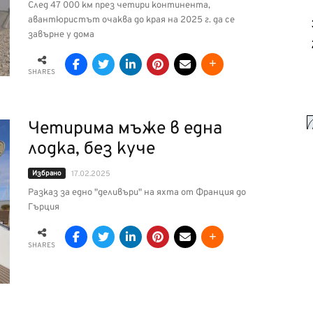
След 47 000 км през четири континента,
авантюристът очаква до края на 2025 г. да се
завърне у дома
SHARES
Четирима мъже в една
лодка, без куче
Избрано
17.02.2025
Разказ за едно "деливъри" на яхта от Франция до
Гърция
SHARES