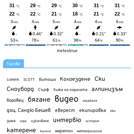
meteoblue
Тагове
Ски
Колоездене
Витоша
SCOTT
GARMIN
Сноуборд
алпинизъм
Сърф
Хижа на годината
видео
бягане
боровец
гмуркане
доц. Сандю Бешев
еверест
екипировка
еко
интервю
зима
изкачване
история
игра
катерене
маратон
метеорология
колело