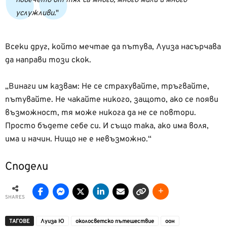
повечето от тях са много, много мили и много
услужливи.
Всеки друг, който мечтае да пътува, Луиза насърчава
да направи този скок.
„Винаги им казвам: Не се страхувайте, тръгвайте,
пътувайте. Не чакайте никого, защото, ако се появи
възможност, тя може никога да не се повтори.
Просто бъдете себе си. И също така, ако има воля,
има и начин. Нищо не е невъзможно.“
Сподели
SHARES
ТАГОВЕ
Луиза Ю
околосветско пътешествие
оон