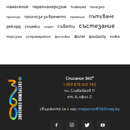
намаление
парапланеризъм
планина
полезно
пътуване
прогноза за времето
прогноза
промоция
състезание
съвети
рекорд
снимки
спорт
филм
хижа
туризъм
фрийрайд
ултрамаратон
фестивал
Списание 360°
+359 878 612 740
пл. Славейков 11
ет. 6, офис 2
свържете се с нас:
magazine@360mag.bg