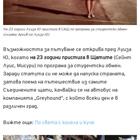
На 23 години Луиза Ю пристига в САЩ по програма за студентски обмен
(снимка: Архив на Луиза Ю)
Възможността за пътуване се открива пред Луиза
Ю, когато
на 23 години пристига в Щатите
(Сейнт
Луис, Мисури) по програма за студентски обмен.
Заради статута си не може да напуска страната,
затова поема на пътешествие из самите
Съединените щати, качвайки се на автобус на
компанията „Greyhound“, с който всеки ден е в
различен град.
Вижте още:
По света с колела и куче