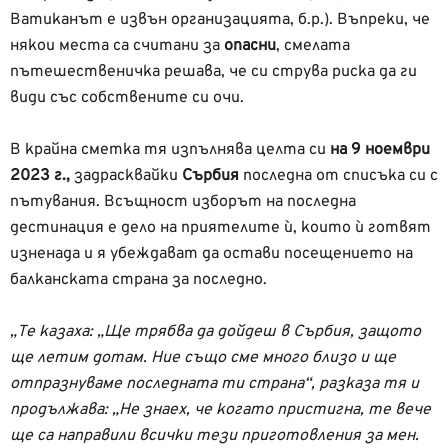
Ватиканът е извън организацията, б.р.). Въпреки, че
някои места са считани за
опасни
, смелата
пътешественичка решава, че си струва риска да ги
види със собствените си очи.
В крайна сметка тя изпълнява целта си
на 9 ноември
2023 г.,
задрасквайки
Сърбия
последна от списъка си с
пътувания. Всъщност изборът на последна
дестинация е дело на приятелите ѝ, които ѝ готвят
изненада и я убеждават да остави посещението на
балканската страна за последно.
„Те казаха: „Ще трябва да дойдеш в Сърбия, защото
ще летим дотам. Ние също сме много близо и ще
отпразнуваме последната ти страна“, разказа тя и
продължава: „Не знаех, че когато пристигна, те вече
ще са направили всички тези приготовления за мен.