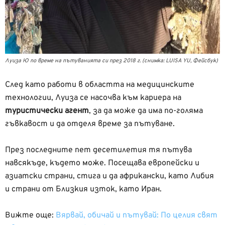
Луиза Ю по време на пътуванията си през 2018 г. (снимка: LUISA YU, Фейсбук)
След като работи в областта на медицинските
технологии, Луиза се насочва към кариера на
туристически агент
, за да може да има по-голяма
гъвкавост и да отделя време за пътуване.
През последните пет десетилетия тя пътува
навсякъде, където може. Посещава европейски и
азиатски страни, стига и да африкански, като Либия
и страни от Близкия изток, като Иран.
Вижте още:
Вярвай, обичай и пътувай: По целия свят