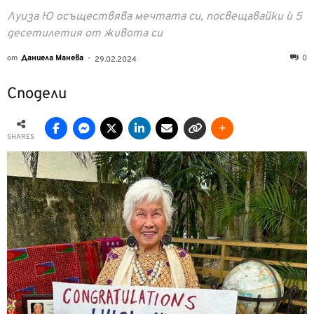
Луиза Ю осъществява мечтата си, посвещавайки ѝ 5
десетилетия от живота си
от
Даниела Манева
-
0
29.02.2024
Сподели
SHARES