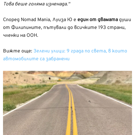
Това беше голяма изненада.“
Според Nomad Mania, Луиза Ю е
един от двамата
души
от Филипините, пътували до всичките 193 страни,
членки на ООН.
Вижте още:
Зелени улици: 9 града по света, в които
автомобилите са забранени