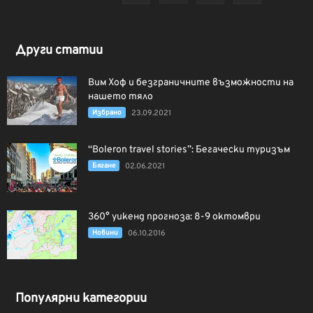
Други статии
Вим Хоф и безграничните възможности на
нашето тяло
Избрано
23.09.2021
“Boleron travel stories”: Бегачески туризъм
Бягане
02.06.2021
360° уикенд прогноза: 8-9 октомври
Новини
06.10.2016
Популярни категории