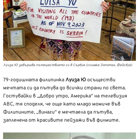
Луиза Ю завършва пътешествието си в Сърбия (снимка: Denomax, Фейсбук)
79-годишната филипинка
Луиза Ю
осъществи
мечтата си да пътува до всички страни по света.
Гостувайки в „Добро утро, Америка“ на телевизия
ABC, тя споделя, че още като младо момиче във
Филипините, „винаги“ е мечтаела да пътува,
запленена от красивите пейзажи във филмите.