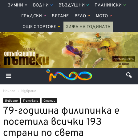
ЗИМНИ
ВОДНИ
ВЪЗДУШНИ
ПЛАНИНСКИ
ГРАДСКИ
БЯГАНЕ
ВЕЛО
МОТО
ОЩЕ СПОРТОВЕ
ХИЖА НА ГОДИНАТА
Начало
Избрано
Избрано
Пътуване
Статии
79-годишна филипинка е
посетила всички 193
страни по света