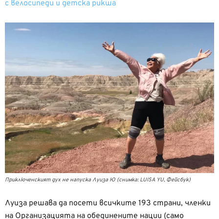
с велосипеди и детска рикша
Приключенският дух не напуска Луиза Ю (снимка: LUISA YU, Фейсбук)
Луиза решава да посети всичките 193 страни, членки
на Организацията на обединените нации (само