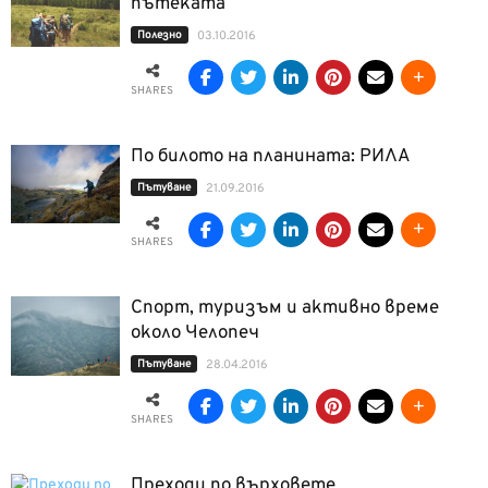
пътеката
Полезно
03.10.2016
SHARES
По билото на планината: РИЛА
Пътуване
21.09.2016
SHARES
Спорт, туризъм и активно време
около Челопеч
Пътуване
28.04.2016
SHARES
Преходи по върховете