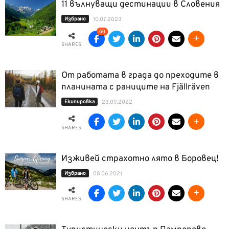
11 вълнуващи дестинации в Словения
Избрано
10.07.2023
60
SHARES
От работата в града до преходите в
планината с раниците на Fjällräven
Екипировка
23.09.2022
SHARES
Изживей страхотно лято в Боровец!
Избрано
08.06.2021
SHARES