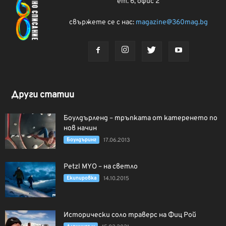
ет. 6, офис 2
свържете се с нас:
magazine@360mag.bg
Други статии
Боулдърленд – тръпката от катеренето по
нов начин
Боулдъринг
17.06.2013
Petzl MYO – на светло
Екипировка
14.10.2015
Исторически соло траверс на Фиц Рой