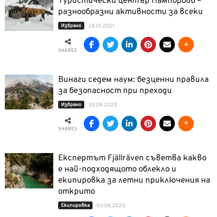
Туристически център Пампорово –
разнообразни активности за всеки
Избрано
28.01.2021
SHARES
Винаги седем наум: безценни правила
за безопасност при преходи
Избрано
30.09.2020
SHARES
Експертът Fjällräven съветва какво
е най-подходящото облекло и
екипировка за летни приключения на
открито
Екипировка
03.08.2020