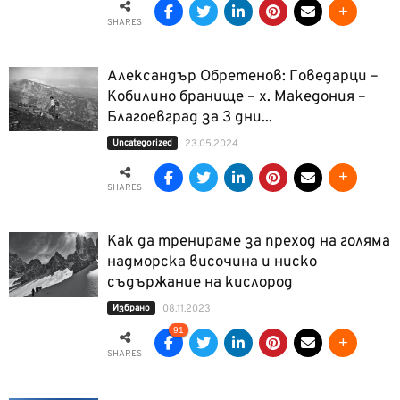
SHARES
Александър Обретенов: Говедарци –
Кобилино бранище – х. Македония –
Благоевград за 3 дни...
Uncategorized
23.05.2024
SHARES
Как да тренираме за преход на голяма
надморска височина и ниско
съдържание на кислород
Избрано
08.11.2023
91
SHARES