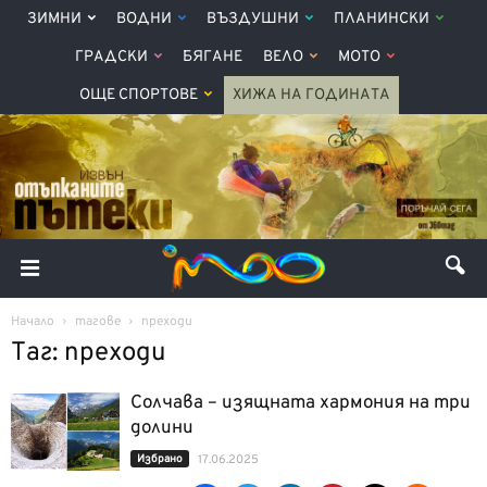
ЗИМНИ
ВОДНИ
ВЪЗДУШНИ
ПЛАНИНСКИ
ГРАДСКИ
БЯГАНЕ
ВЕЛО
МОТО
ОЩЕ СПОРТОВЕ
ХИЖА НА ГОДИНАТА
Начало
тагове
преходи
Таг: преходи
Солчава – изящната хармония на три
долини
Избрано
17.06.2025