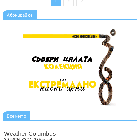
1
2
Абонирай се
Времето