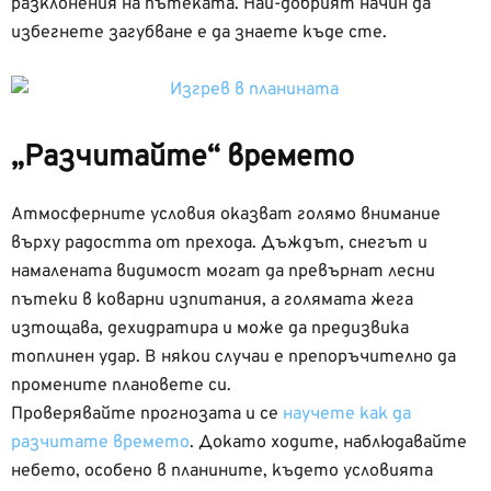
разклонения на пътеката. Най-добрият начин да
избегнете загубване е да знаете къде сте.
„Разчитайте“ времето
Атмосферните условия оказват голямо внимание
върху радостта от прехода. Дъждът, снегът и
намалената видимост могат да превърнат лесни
пътеки в коварни изпитания, а голямата жега
изтощава, дехидратира и може да предизвика
топлинен удар. В някои случаи е препоръчително да
промените плановете си.
Проверявайте прогнозата и се
научете как да
разчитате времето
. Докато ходите, наблюдавайте
небето, особено в планините, където условията