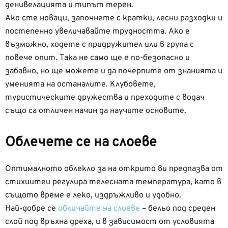
денивелацията и типът терен.
Ако сте новаци, започнете с кратки, лесни разходки и
постепенно увеличавайте трудността. Ако е
възможно, ходете с придружител или в група с
повече опит. Така не само ще е по-безопасно и
забавно, но ще можете и да почерпите от знанията и
уменията на останалите. Клубовете,
туристическите дружества и преходите с водач
също са отличен начин да научите основите.
Облечете се на слоеве
Оптималното облекло за на открито ви предпазва от
стихиитеи регулира телесната температура, като в
същото време е леко, издръжливо и удобно.
Най-добре се
обличайте на слоеве
– бельо под среден
слой под връхна дреха, и в зависимост от условията