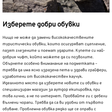
Изберете добри обувки
Нищо не може да замени висококачествените
туристически обувки, които осигуряват сцепление,
пазят глезените и поемат ударите. Купете си най-
добрия чифт, който можете да си позволите.
Обърнете особено вниманание на подметката –
трябва да има ясно изразена пета и здрави грайфери,
изработени от висококачествен каучук.
Идеалното място да изберете новите си обувки е
специализиран магазин за аутдор екипировка, при
това лично, а не по интернет. Пробвайте ги с дебели
вълнени чорапи. Трябва да са ви удобни от първото
обуване. Проблемна обувка рядко ще се оправи с