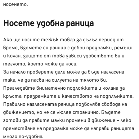
носенето.
Носете удобна раница
Ако ще носите тежък товар за дълъг период от
време, вземете си раница с добри презрамки, ремъци
и колан, защото от това зависи удобството ви и
теглото, което може да носи.
За начало проверете дали може да бъде нагласена
така, че да пасва на силуета на тялото ви.
Прегледайте внимателно подложката и колана за
кръста, презрамките и качеството на подплънките.
Правилно нагласената раница позволява свобода на
движението, но не се люлее странично. Бъдете
готови да правите малки промени в движение – леко
преместване на презрамка може да направи раницата
много по-удобна.