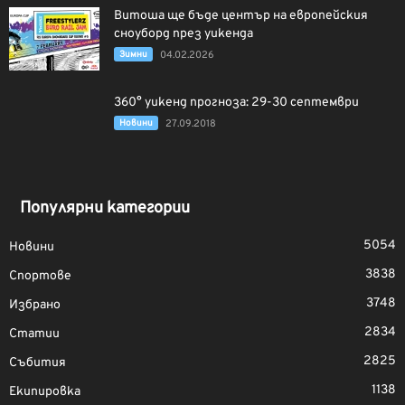
Витоша ще бъде център на европейския
сноуборд през уикенда
Зимни
04.02.2026
360° уикенд прогноза: 29-30 септември
Новини
27.09.2018
Популярни категории
5054
Новини
3838
Спортове
3748
Избрано
2834
Статии
2825
Събития
1138
Екипировка