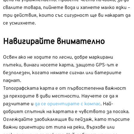
цели на упражнението. Правете чести почивки, за да
свалите товара, пийнете вода и хапнете малко ядки –
три действия, които със сигурност ще ви накарат да
се усмихнете.
Навигирайте внимателно
Освен ако не ходите по лесни, добре маркирани
пътеки, винаги носете карта, защото GPS-ът е
безполезен, когато нямате сигнал или батериите
паднат.
Топографската карта е от първостепенна важност
за преходите в диви местности. Научете се да я
разчитате и
да се ориентирате с компас
. Най-
добрият спътник на картата е чувството за посока.
Оглеждайте заобикалящия ви пейзаж, като търсите
важни ориентири от типа на реки, върхове или