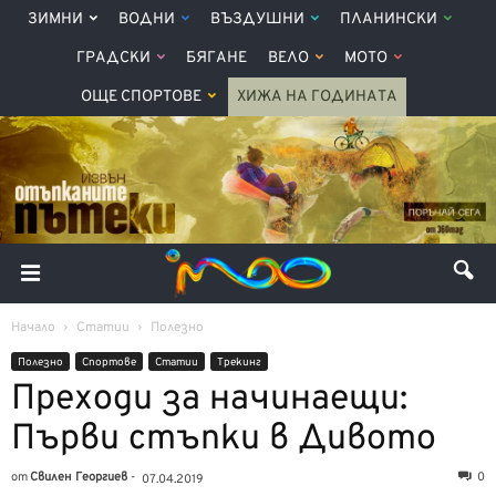
ЗИМНИ
ВОДНИ
ВЪЗДУШНИ
ПЛАНИНСКИ
ГРАДСКИ
БЯГАНЕ
ВЕЛО
МОТО
ОЩЕ СПОРТОВЕ
ХИЖА НА ГОДИНАТА
Начало
Статии
Полезно
Полезно
Спортове
Статии
Трекинг
Преходи за начинаещи:
Първи стъпки в Дивото
от
Свилен Георгиев
-
0
07.04.2019