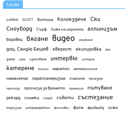
Тагове
Ски
Колоездене
Витоша
SCOTT
GARMIN
Сноуборд
алпинизъм
Сърф
Хижа на годината
видео
бягане
боровец
гмуркане
доц. Сандю Бешев
еверест
екипировка
еко
интервю
зима
изкачване
история
игра
катерене
маратон
метеорология
колело
намаление
парапланеризъм
планина
полезно
пътуване
прогноза за времето
прогноза
промоция
състезание
съвети
рекорд
снимки
спорт
филм
хижа
туризъм
фрийрайд
ултрамаратон
фестивал