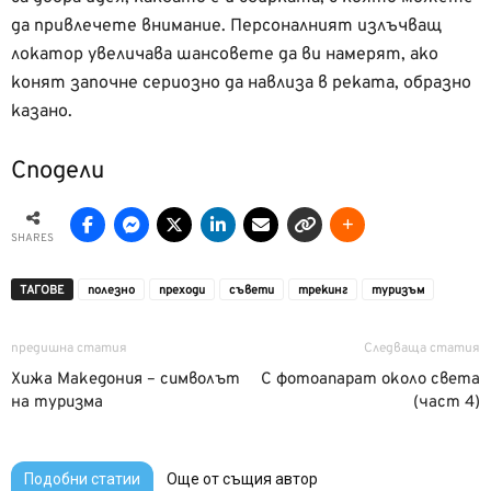
да привлечете внимание. Персоналният излъчващ
локатор увеличава шансовете да ви намерят, ако
конят започне сериозно да навлиза в реката, образно
казано.
Сподели
SHARES
ТАГОВЕ
полезно
преходи
съвети
трекинг
туризъм
предишна статия
Следваща статия
Хижа Македония – символът
С фотоапарат около света
на туризма
(част 4)
Подобни статии
Още от същия автор