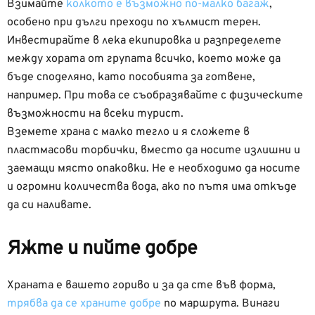
Взимайте
колкото е възможно по-малко багаж
,
особено при дълги преходи по хълмист терен.
Инвестирайте в лека екипировка и разпределете
между хората от групата всичко, което може да
бъде споделяно, като пособията за готвене,
например. При това се съобразявайте с физическите
възможности на всеки турист.
Вземете храна с малко тегло и я сложете в
пластмасови торбички, вместо да носите излишни и
заемащи място опаковки. Не е необходимо да носите
и огромни количества вода, ако по пътя има откъде
да си наливате.
Яжте и пийте добре
Храната е вашето гориво и за да сте във форма,
трябва да се храните добре
по маршрута. Винаги