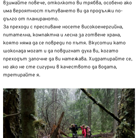
взимайте повече, отколкото ви трябва, особено ако
има вероятност пътуването ви да продължи по-
дълго от планираното.
За преходи с преспиване носете високоенергийна,
питателна, компактна и лесна за готвене храна,
която няма да се повреди по пътя. Вкусотии като
шоколада могат и да повдигнат духа ви, когато
преходът започне да ви натежава. Хидратирайте се,
но ако не сте сигурни в качеството да водата,
третирайте я.