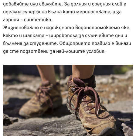
добавяйте или сваляйте. За долния и средния слой е
идеална суперфина вълна като мериносовата, а за
горния – синтетика.
Жизненоважно е надеждното водонепромокаемо яке,
както и шапката – широкопола за слънчевите дни и
вълнена за студените. Общоприето правило е винаги
да сте подготвени за най-лошите условия.