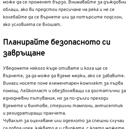
може да се променят бързо. Внимавайте за дъждовни
облаци, ако ви предстои пресичане на река и не се
колебайте да се върнете или да потърсите подслон,
ако условията се влошат.
Планирайте безопасното си
завръщане
Уведомете някого къде отивате и кога ще се
върнете, за да може да вземе мерки, ако се забавите.
Винаги носете поне елементарен комплект за първа
помощ. Лейкопласт и обезболяващи са достатъчни за
еднодневни пътувания, но за по-дълги преходи
вземете и бинтове, стерилни тампони, антисептик
и рехидратиращи прахчета.
Чувалът за оцеляване или одеялото за спешни случаи
са добра идея, каквато е и свирката, с която можете