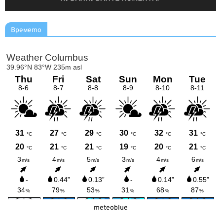
Времето
meteoblue