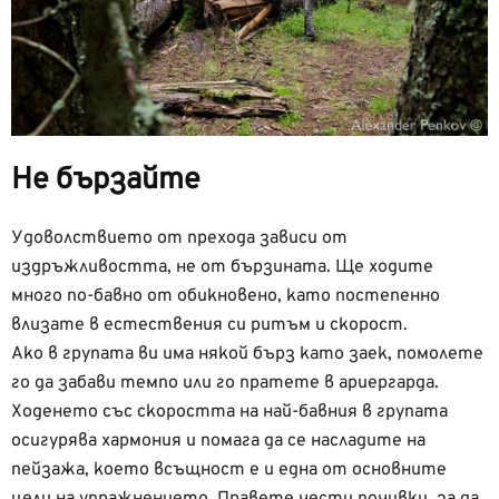
Не бързайте
Удоволствието от прехода зависи от
издръжливостта, не от бързината. Ще ходите
много по-бавно от обикновено, като постепенно
влизате в естествения си ритъм и скорост.
Ако в групата ви има някой бърз като заек, помолете
го да забави темпо или го пратете в ариергарда.
Ходенето със скоростта на най-бавния в групата
осигурява хармония и помага да се насладите на
пейзажа, което всъщност е и една от основните