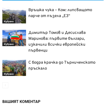
Връшка чука – Ком: липсващото
парче от пъзела „Е3“
Избрано
Димитър Томов и Десислава
Маринова: първите българи,
изкачили всички европейски
Избрано
първенци
С бодра крачка до Търниченското
пръскало
Избрано
ВАШИЯТ КОМЕНТАР