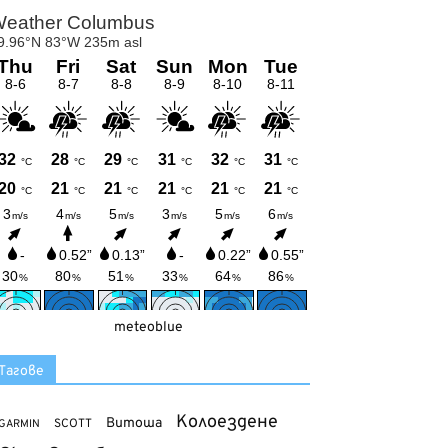
meteoblue
Тагове
Колоездене
Витоша
SCOTT
GARMIN