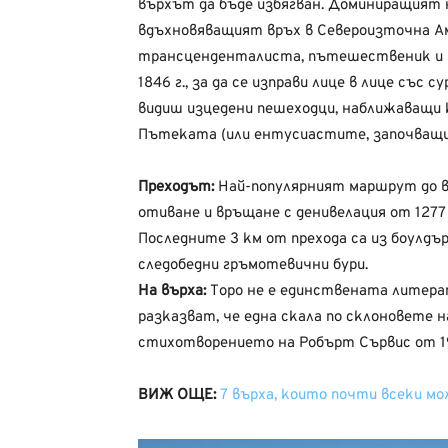
върхът да бъде избягван. Доминиращият н
вдъхновяващият връх в Североизточна Ам
трансценденталиста, пътешественик и пи
1846 г., за да се изправи лице в лице със 
видиш изцедени пешеходци, наближаващи
Пътеката (или ентусиастите, започващи п
Преходът:
Най-популярният маршрут до въ
отиване и връщане с денивелация от 1277
Последните 3 км от прехода са из боулдъ
следобедни гръмотевични бури.
На върха:
Торо не е единствената литера
разказват, че една скала по склоновете 
стихотворението на Робърт Сървис от 1912 
ВИЖ ОЩЕ:
7 върха, които почти всеки мо