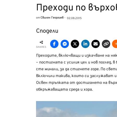
Преходи по върх
от
Свилен Георгиев
-
02.08.2015
Сподели
SHARES
Преходите, включващи и изкачване на няк
– постигната с усилия цел и нов поглед, в
сте минали, за да стигнете горе. По свет
включили такива, които си заслужават и
Освен тръпката от достигането на върха
обкръжаващата среда и хора.