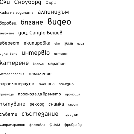
Ски
Сноуборд
Сърф
алпинизъм
Хижа на годината
видео
бягане
боровец
доц. Сандю Бешев
гмуркане
еверест
екипировка
зима
еко
игра
интервю
изкачване
история
катерене
маратон
колело
намаление
метеорология
парапланеризъм
планина
полезно
прогноза за времето
прогноза
промоция
пътуване
рекорд
снимки
спорт
състезание
съвети
туризъм
филм
фрийрайд
ултрамаратон
фестивал