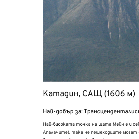
Катадин, САЩ (1606 м)
Най-добър за: Трансценденталис
Най-високата точка на щата Мейн е и се
Апалачите), така че пешеходците могат д