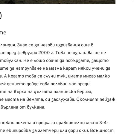
)
ите
андия. Знае се за негови изригвания още в
е през февруари 2000 г. Това не означава, че не
товулкан. Не е лошо обаче да побързате, защото
дите за натрупване на магма карат някои учени да
. А когато това се случи тук, имате много малко
реждението дойде едва половин час преди
е на върха на дългата планинска верига,
 места на Земята, си заслужава. Околният пейзаж
хвърлена от вулкана.
ежни полета и предлага сравнително лесно 3-4-
ите екипировка за глетчери или дори ски). Всъщност