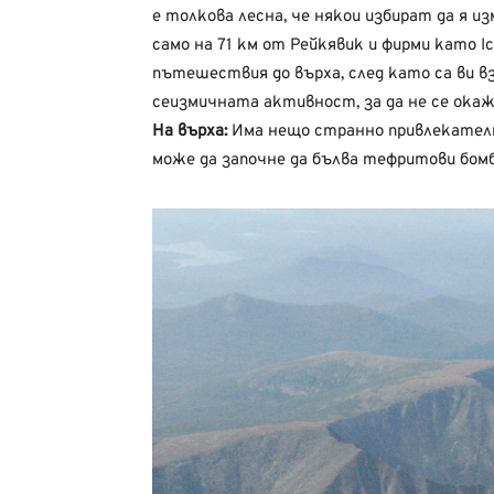
е толкова лесна, че някои избират да я 
само на 71 км от Рейкявик и фирми като Ic
пътешествия до върха, след като са ви в
сеизмичната активност, за да не се окаж
На върха:
Има нещо странно привлекателн
може да започне да бълва тефритови бомби