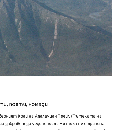
ти, поети, номади
верният край на Апалачиан Трейл (Пътеката на
а забравят за уединеност. Но това не е причина