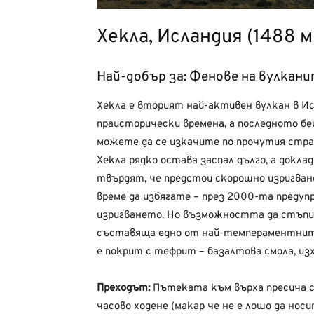
Хекла, Исландия (1488 м
Най-добър за: Фенове на вулкан
Хекла е вторият най-активен вулкан в Исл
праисторически времена, а последното беш
можете да се изкачите по прочутия стра
Хекла рядко остава заспал дълго, а докла
твърдят, че предстои скорошно изригване
време да избягате – през 2000-та предуп
изригването. Но възможността да стъпит
съставяща едно от най-темпераментните
е покрит с тефрит – базалтова смола, из
Преходът:
Пътеката към върха пресича сн
часово ходене (макар че не е лошо да нос