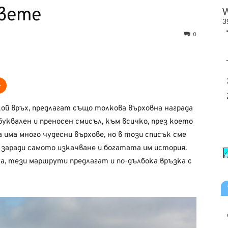
овете
0
ой връх, предлагат също толкова върховна награда
 буквален и преносен смисъл, към всичко, през което
а има много чудесни върхове, но в този списък сме
 заради самото изкачване и богатата им история.
, тези маршрути предлагат и по-дълбока връзка с