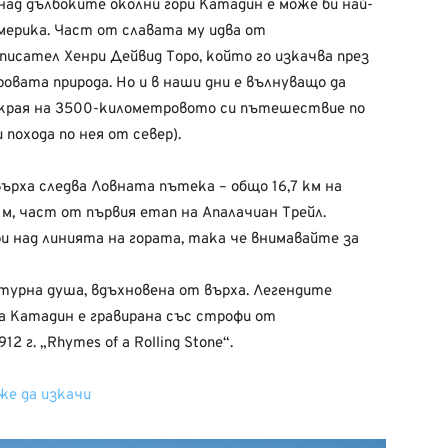
ад дълбоките околни гори Катадин е може би най-
ерика. Част от славата му идва от
сател Хенри Дейвид Торо, който го изкачва през
суровата природа. Но и в наши дни е вълнуващо да
 края на 3500-километровото си пътешествие по
охода по нея от север).
рха следва Ловната пътека – общо 16,7 км на
 м, част от първия етап на Апалачиан Трейл.
ри над линията на гората, така че внимавайте за
турна душа, вдъхновена от върха. Легендите
на Катадин е гравирана със строфи от
г. „Rhymes of a Rolling Stone“.
же да изкачи