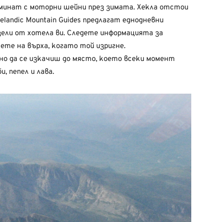
изминат с моторни шейни през зимата. Хекла отстои
elandic Mountain Guides предлагат еднодневни
зели от хотела ви. Следете информацията за
ете на върха, когато той изригне.
о да се изкачиш до място, което всеки момент
, пепел и лава.