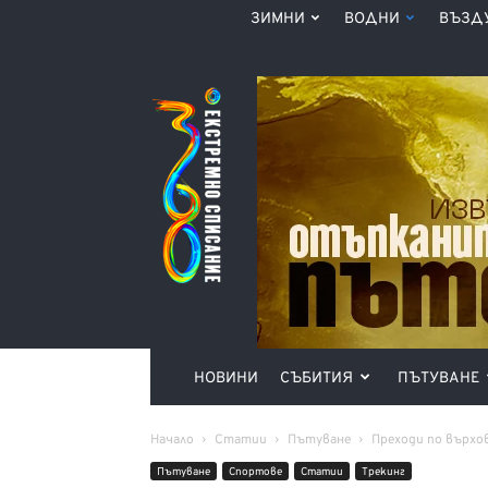
ЗИМНИ
ВОДНИ
ВЪЗД
Списание
360°
НОВИНИ
СЪБИТИЯ
ПЪТУВАНЕ
Начало
Статии
Пътуване
Преходи по върхо
Пътуване
Спортове
Статии
Трекинг