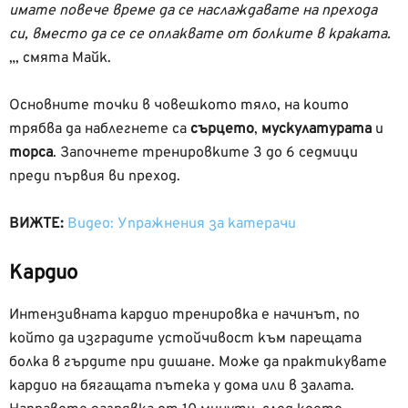
имате повече време да се наслаждавате на прехода
си, вместо да се се оплаквате от болките в краката.
„, смята Майк.
Основните точки в човешкото тяло, на които
трябва да наблегнете са
сърцето
,
мускулатурата
и
торса
. Започнете тренировките 3 до 6 седмици
преди първия ви преход.
ВИЖТЕ:
Видео: Упражнения за катерачи
Кардио
Интензивната кардио тренировка е начинът, по
който да изградите устойчивост към парещата
болка в гърдите при дишане. Може да практикувате
кардио на бягащата пътека у дома или в залата.