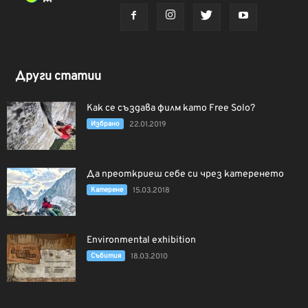
Други статии
Как се създава филм като Free Solo?
Избрано
22.01.2019
Да преоткриеш себе си чрез катеренето
Катерене
15.03.2018
Environmental exhibition
Събития
18.03.2010