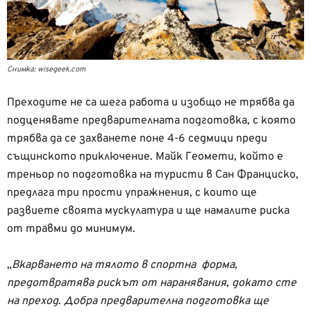
Снимка: wisegeek.com
Преходите не са шега работа и изобщо не трябва да
подценявате предварителната подготовка, с която
трябва да се захванете поне 4-6 седмици преди
същинското приключение. Майк Геомети, който е
треньор по подготовка на туристи в Сан Франциско,
предлага три прости упражнения, с които ще
развиете своята мускулатура и ще намалите риска
от травми до минимум.
„
Вкарването на тялото в спортна форма,
предотвратява рискът от наранявания, докато сте
на преход
.
Добра предварителна подготовка ще