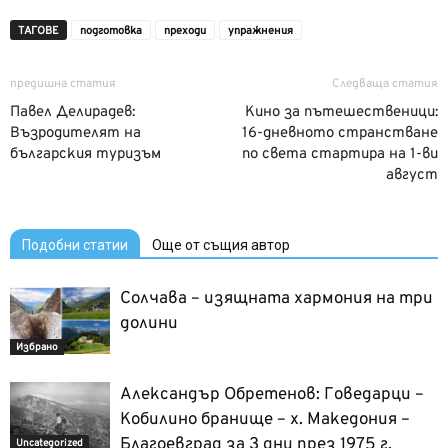
ТАГОВЕ
подготовка
преходи
упражнения
предишна статия
Следваща статия
Павел Делирадев:
Кино за пътешественици:
Възродителят на
16-дневното странстване
българския туризъм
по света стартира на 1-ви
август
Подобни статии
Още от същия автор
Солчава – изящната хармония на три
долини
Избрано
Александър Обретенов: Говедарци –
Кобилино бранище – х. Македония –
Благоевград за 3 дни през 1975 г.
Uncategorized