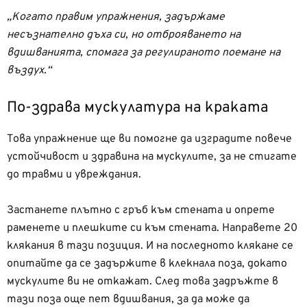
„Когато правим упражнения, задържаме
несъзнателно дъха си, но отброяването на
вдишванията, спомага за регулираното поемане на
въздух.“
По-здрава мускулатура на краката
Това упражнение ще ви помогне да изградите повече
устойчивост и здравина на мускулите, за не стигате
до травми и увреждания.
Застанете плътно с гръб към стената и опрете
раменете и плешките си към стената. Направете 20
клякания в тази позиция. И на последното клякане се
опитайте да се задържите в клекнала поза, докато
мускулите ви не откажат. След това задръжте в
тази поза още пет вдишвания, за да може да