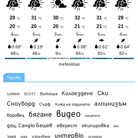
meteoblue
Тагове
Ски
Колоездене
Витоша
SCOTT
GARMIN
Сноуборд
алпинизъм
Сърф
Хижа на годината
видео
бягане
боровец
гмуркане
доц. Сандю Бешев
еверест
екипировка
еко
интервю
зима
изкачване
история
игра