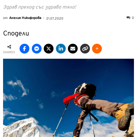
Здрав преход със здраво тяло!
от
Анелия Никифорова
-
0
21.07.2020
Сподели
SHARES