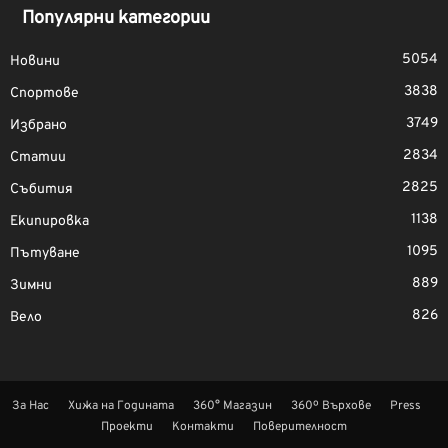
Популярни категории
5054
Новини
3838
Спортове
3749
Избрано
2834
Статии
2825
Събития
1138
Екипировка
1095
Пътуване
889
Зимни
826
Вело
За Нас
Хижа на Годината
360° Магазин
360º Върхове
Press
Проекти
Контакти
Поверителност