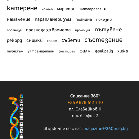
катерене
маратон
метеорология
колело
намаление
парапланеризъм
планина
полезно
пътуване
прогноза за времето
прогноза
промоция
състезание
съвети
рекорд
снимки
спорт
филм
хижа
туризъм
фрийрайд
ултрамаратон
фестивал
Списание 360°
+359 878 612 740
пл. Славейков 11
ет. 6, офис 2
свържете се с нас:
magazine@360mag.bg