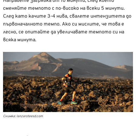
Направете загрявка от 10 минути, след което
сменяйте темпото с по-високо на всеки 5 минути.
След като качите 3-4 нива, свалете интензитета до
първоначалното темпо. Ако си мислите, че това е
лесно, се опитайте да увеличавате темпото си на
всяка минута.
Снимка: lanzaroteesd.com