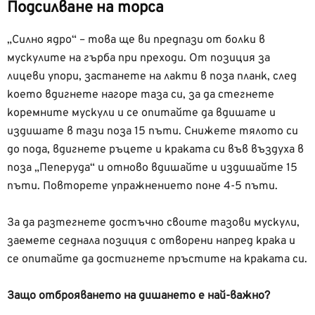
Подсилване на торса
„Силно ядро“ – това ще ви предпази от болки в
мускулите на гърба при преходи. От позиция за
лицеви упори, застанете на лакти в поза планк, след
което вдигнете нагоре таза си, за да стегнете
коремните мускули и се опитайте да вдишате и
издишате в тази поза 15 пъти. Снижете тялото си
до пода, вдигнете ръцете и краката си във въздуха в
поза „Пеперуда“ и отново вдишайте и издишайте 15
пъти. Повторете упражнението поне 4-5 пъти.
За да разтегнете достъчно своите тазови мускули,
заемете седнала позиция с отворени напред крака и
се опитайте да достигнете пръстите на краката си.
Защо отброяването на дишането е най-важно?