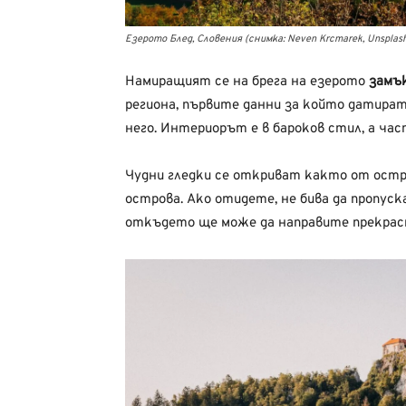
Езерото Блед, Словения (снимка: Neven Krcmarek, Unsplas
Намиращият се на брега на езерото
замъ
региона, първите данни за който датират
него. Интериорът е в бароков стил, а ча
Чудни гледки се откриват както от ост
острова. Ако отидете, не бива да пропуск
откъдето ще може да направите прекрасн