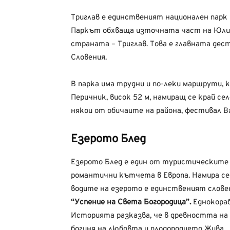
Триглав е единственият национален парк
Паркът обхваща източната част на Юлиан
страната – Триглав. Това е главната дес
Словения.
В парка има трудни и по-леки маршрути, 
Перичник, висок 52 м, намиращ се край се
някои от обичаите на района, фестивал Bal
Езерото Блед
Езерото Блед е един от туристическите 
романтични кътчета в Европа. Намира се
водите на езерото е единственият словен
“Успение на Света Богородица”.
Еднокораб
Историята разказва, че в древността на
богиня на любовта и плодородието Жива.