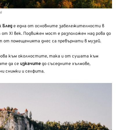
h)
к Блед
е една от основните забележителности в
 от XI век. Подвижен мост е разположен над рова до
ст от помещенията днес са превърнати в музей.
рова към околностите, така и от сушата към
ате да се
изкачите
до съседните хълмове,
и снимки и селфита.