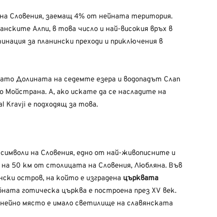
 на Словения, заемащ 4% от нейната територия.
ските Алпи, в това число и най-високия връх в
тинация за планински преходи и приключения в
като Долината на седемте езера и водопадът Слап
ло Мойстрана. А, ако искате да се насладите на
 Kravji е подходящ за това.
символи на Словения, едно от най-живописните и
 на 50 км от столицата на Словения, Любляна. Във
ски остров, на който е изградена
църквата
ната готическа църква е построена през XV век.
 нейно място е имало светилище на славянската