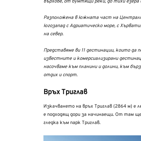
върхове, от бумтящи реки, до тихи езера 
Разположена в южната част на Централна 
югозапад с Адриатическо море, с Хърватия
на север.
Представяме ви 11 дестинации, които да 
известните и комерсиализирани дестинац
насочваме към планини и долини, към бърз
отдих и спорт.
Връх Триглав
Изкачването на връх Триглав (2864 м) е 
е подходящ дори за начинаещи. От там щ
гледка към парк Триглав.