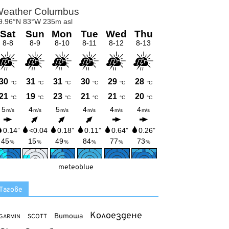
meteoblue
Тагове
Колоездене
Витоша
SCOTT
GARMIN