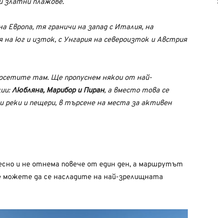
и златни плажове.
Европа, тя граничи на запад с Италия, на
 на юг и изток, с Унгария на североизток и Австрия
посетите там. Ще пропуснем някои от най-
ии:
Любляна, Марибор и Пиран
, а вместо това се
и реки и пещери, в търсене на места за активен
лесно и не отнема повече от един ден, а маршрутът
е можете да се насладите на най-зрелищната