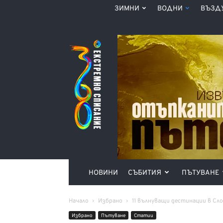
ЗИМНИ
ВОДНИ
ВЪЗД
Списание
360°
НОВИНИ
СЪБИТИЯ
ПЪТУВАНЕ
Начало
Избрано
11 вълнуващи дестинации в Сл
Избрано
Пътуване
Статии