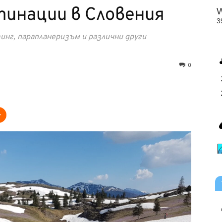
тинации в Словения
инг, парапланеризъм и различни други
0