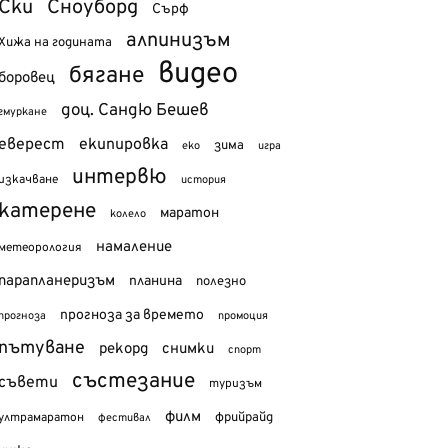
Ски
Сноуборд
Сърф
алпинизъм
Хижа на годината
видео
бягане
боровец
доц. Сандю Бешев
гмуркане
еверест
екипировка
зима
еко
игра
интервю
изкачване
история
катерене
маратон
колело
намаление
метеорология
парапланеризъм
планина
полезно
прогноза за времето
прогноза
промоция
пътуване
рекорд
снимки
спорт
състезание
съвети
туризъм
филм
фрийрайд
ултрамаратон
фестивал