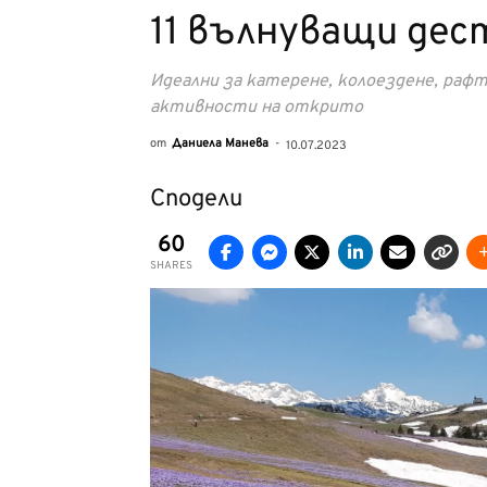
11 вълнуващи дес
Идеални за катерене, колоездене, рафт
активности на открито
от
Даниела Манева
-
10.07.2023
Сподели
60
SHARES