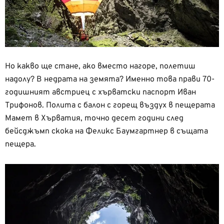
Но какво ще стане, ако вместо нагоре, полетиш
надолу? В недрата на земята? Именно това прави 70-
годишният австриец с хърватски паспорт Иван
Трифонов. Полита с балон с горещ въздух в пещерата
Мамет в Хърватия, точно десет години след
бейсджъмп скока на Феликс Баумгартнер в същата
пещера.