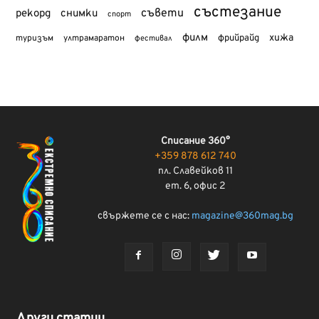
състезание
съвети
рекорд
снимки
спорт
филм
хижа
туризъм
фрийрайд
ултрамаратон
фестивал
Списание 360°
+359 878 612 740
пл. Славейков 11
ет. 6, офис 2
свържете се с нас:
magazine@360mag.bg
Други статии