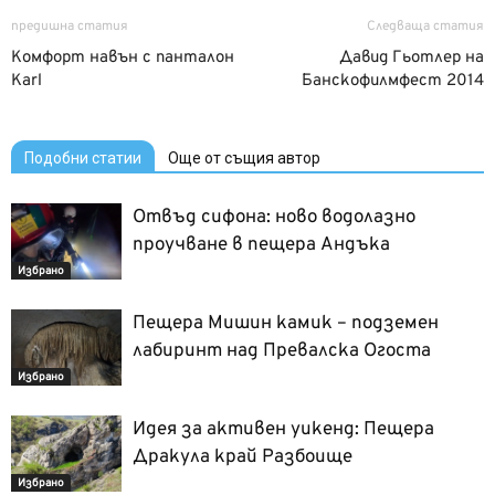
предишна статия
Следваща статия
Комфорт навън с панталон
Давид Гьотлер на
Karl
Банскофилмфест 2014
Подобни статии
Още от същия автор
Отвъд сифона: ново водолазно
проучване в пещера Андъка
Избрано
Пещера Мишин камик – подземен
лабиринт над Превалска Огоста
Избрано
Идея за активен уикенд: Пещера
Дракула край Разбоище
Избрано