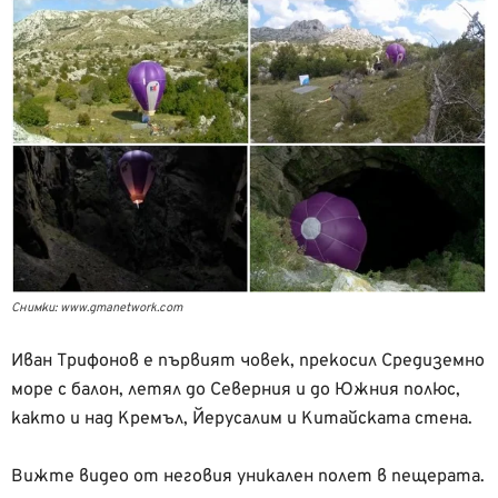
Снимки: www.gmanetwork.com
Иван Трифонов е първият човек, прекосил Средиземно
море с балон, летял до Северния и до Южния полюс,
както и над Кремъл, Йерусалим и Китайската стена.
Вижте видео от неговия уникален полет в пещерата.