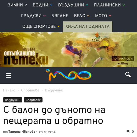
ЗИМНИ
ВОДНИ
ВЪЗДУШНИ
ПЛАНИНСКИ
ГРАДСКИ
БЯГАНЕ
ВЕЛО
МОТО
ОЩЕ СПОРТОВЕ
ХИЖА НА ГОДИНАТА
Начало
Спортове
Въздушни
Въздушни
Спортове
С балон до дъното на
пещерата и обратно
от
Танита Иванова
-
0
09.10.2014