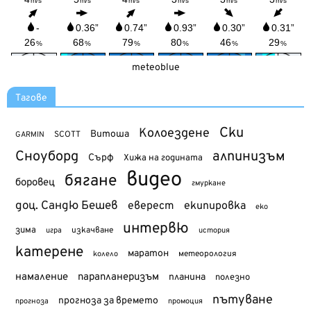
meteoblue
Тагове
Ски
Колоездене
Витоша
SCOTT
GARMIN
Сноуборд
алпинизъм
Сърф
Хижа на годината
видео
бягане
боровец
гмуркане
доц. Сандю Бешев
еверест
екипировка
еко
интервю
зима
изкачване
история
игра
катерене
маратон
метеорология
колело
намаление
парапланеризъм
планина
полезно
пътуване
прогноза за времето
прогноза
промоция