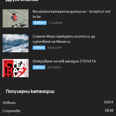
Великата катерачна дискусия – to bolt or not
to be
Избрано
17.12.2020
Симоне Моро прекрати опита си за
изкачване на Манаслу
Новини
30.01.2019
Откриване на нов магазин СТЕНАТА
Новини
20.11.2012
Популярни категории
5054
Новини
3838
Спортове