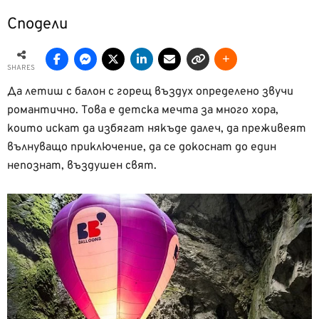
Сподели
SHARES
Да летиш с балон с горещ въздух определено звучи
романтично. Това е детска мечта за много хора,
които искат да избягат някъде далеч, да преживеят
вълнуващо приключение, да се докоснат до един
непознат, въздушен свят.