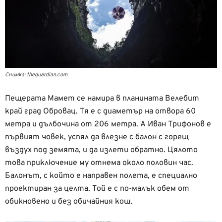
Снимка: theguardian.com
Пещерата Мамет се намира в планината Велебит
край град Обровац. Тя е с диаметър на отвора 60
метра и дълбочина от 206 метра. А Иван Трифонов е
първият човек, успял да влезне с балон с горещ
въздух под земята, и да излети обратно. Цялото
това приключение му отнема около половин час.
Балонът, с който е направен полета, е специално
проектиран за целта. Той е с по-малък обем от
обикновено и без обичайния кош.