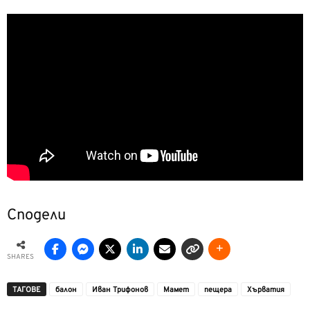
Сподели
SHARES
ТАГОВЕ
балон
Иван Трифонов
Мамет
пещера
Хърватия