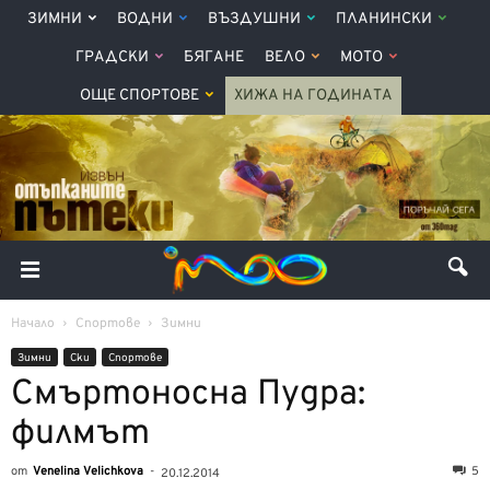
ЗИМНИ
ВОДНИ
ВЪЗДУШНИ
ПЛАНИНСКИ
ГРАДСКИ
БЯГАНЕ
ВЕЛО
МОТО
ОЩЕ СПОРТОВЕ
ХИЖА НА ГОДИНАТА
Начало
Спортове
Зимни
Зимни
Ски
Спортове
Смъртоносна Пудра:
филмът
от
Venelina Velichkova
-
5
20.12.2014