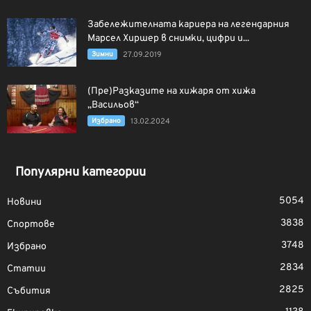
Забележителната кариера на легендарния
Марсел Хиршер в снимки, цифри и...
Зимни
27.09.2019
(Пре)Разказите на хижаря от хижа
„Васильов“
Избрано
13.02.2024
Популярни категории
5054
Новини
3838
Спортове
3748
Избрано
2834
Статии
2825
Събития