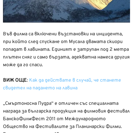
Във филма са включени възстановки на инцидента,
при който след спускане от Мусала двамата скиори
попадат в лавината. Единият е затрупан под 2 метра
плътен сняг и само бързата, адекватна намеса другия
може да го спаси.
ВИЖ ОЩЕ
:
Как да действате в случай, че станете
свидетел на падането на лавина
„Смъртоносна Пудра“ е отличен със специалната
награда за българска продукция на филмовия фестивал
БанскоФилмФест 2011 от Международното
Общество на Фестивалите за Планинарски Филми.