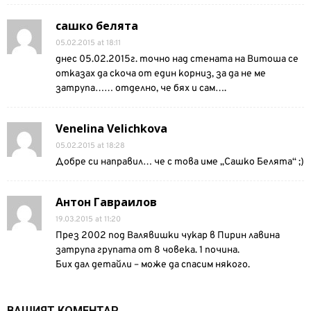
сашко белята
05.02.2015 at 18:11
днес 05.02.2015г. точно над стената на Витоша се
отказах да скоча от един корниз, за да не ме
затрупа…… отделно, че бях и сам….
Venelina Velichkova
05.02.2015 at 18:28
Добре си направил… че с това име „Сашко Белята“ ;)
Антон Гавраилов
19.03.2015 at 11:20
През 2002 под Валявишки чукар в Пирин лавина
затрупа групата от 8 човека. 1 почина.
Бих дал детайли – може да спасим някого.
ВАШИЯТ КОМЕНТАР