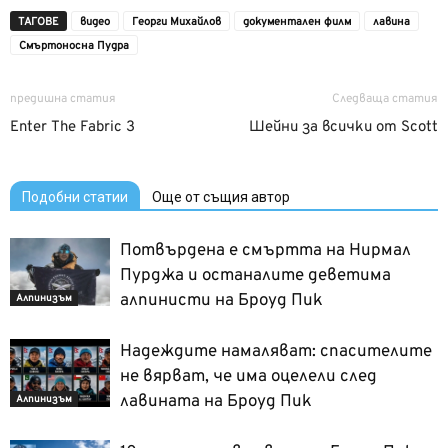
ТАГОВЕ
видео
Георги Михайлов
документален филм
лавина
Смъртоносна Пудра
предишна статия
Следваща статия
Enter The Fabric 3
Шейни за всички от Scott
Подобни статии
Още от същия автор
Потвърдена е смъртта на Нирмал
Пурджа и останалите деветима
алпинисти на Броуд Пик
Алпинизъм
Надеждите намаляват: спасителите
не вярват, че има оцелели след
лавината на Броуд Пик
Алпинизъм