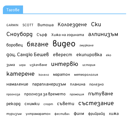
Тагове
Ски
Колоездене
Витоша
SCOTT
GARMIN
Сноуборд
алпинизъм
Сърф
Хижа на годината
видео
бягане
боровец
гмуркане
доц. Сандю Бешев
еверест
екипировка
еко
интервю
зима
изкачване
история
игра
катерене
маратон
метеорология
колело
намаление
парапланеризъм
планина
полезно
пътуване
прогноза за времето
прогноза
промоция
състезание
съвети
рекорд
снимки
спорт
филм
хижа
туризъм
фрийрайд
ултрамаратон
фестивал