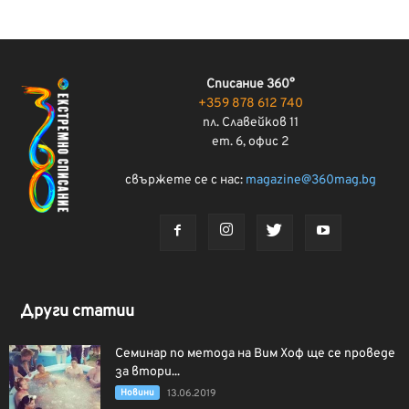
Списание 360°
+359 878 612 740
пл. Славейков 11
ет. 6, офис 2
свържете се с нас:
magazine@360mag.bg
Други статии
Семинар по метода на Вим Хоф ще се проведе
за втори...
Новини
13.06.2019