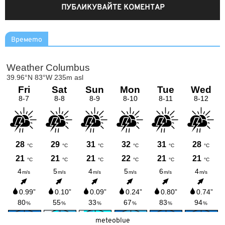
Времето
meteoblue