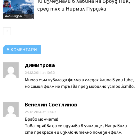
10 изчезнали в лавина на Броуд Пик,
сред тях и Нирмал Пурджа
Алпинизъм
5 КОМЕНТАРИ
димитрова
24.12.2014 at 10:32
Много съм чувала за филма и гледах клипа в you tube,
но самия филм не тръгва през мобилно устройство.
Венелин Светлинов
25.12.2014 at 09:49
Браво момчета!
Това трябва да се изучава в училище . Направили
сте прекрасен и изключително полезен филм.