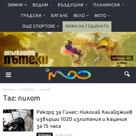
ЗИМНИ
ВОДНИ
ВЪЗДУШНИ
ПЛАНИНСКИ
ГРАДСКИ
БЯГАНЕ
ВЕЛО
МОТО
ОЩЕ СПОРТОВЕ
ХИЖА НА ГОДИНАТА
Начало
тагове
пилот
Таг: пилот
Рекорд за Гинес: Николай Калайджиев
извърши 1020 излитания и кацания
за 15 часа
Избрано
15.06.2026