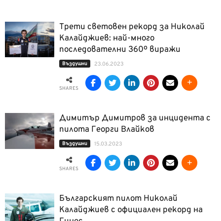
Трети световен рекорд за Николай
Калайджиев: най-много
последователни 360º виражи
Въздушни
23.06.2023
SHARES
Димитър Димитров за инцидента с
пилота Георги Влайков
Въздушни
15.03.2023
SHARES
Българският пилот Николай
Калайджиев с официален рекорд на