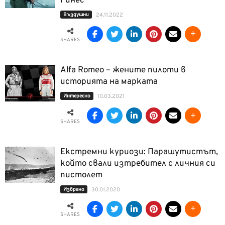
Гинес
Въздушни
24.11.2022
SHARES
Alfa Romeo – жените пилоти в
историята на марката
Интерeсно
10.03.2021
SHARES
Екстремни куриози: Парашутистът,
който свали изтребител с личния си
пистолет
Избрано
30.01.2020
SHARES