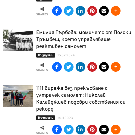
SHARES
Емилия Гърбова: момичето от Полски
Тръмбеш, което управляваше
реактивен самолет
Въздушни
15.02.2024
SHARES
1111 виража без прекъсване с
ултралек самолет: Николай
Калайджиев подобри собствения си
рекорд
Въздушни
14.11.2023
SHARES