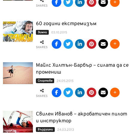
SHARES
60 години екстремизъм
Зимни
03.10.2015
SHARES
Майлс Хилтън-Барбър – силата да се
промениш
Спортове
24.05.2015
SHARES
Свилен Иванов – акробатичен пилот
и инструктор
Въздушни
24.03.2013