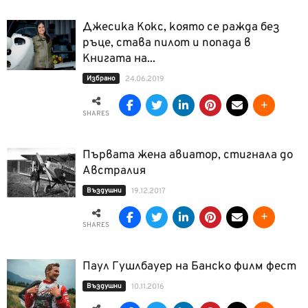
Джесика Кокс, която се ражда без
ръце, става пилот и попада в
Книгата на...
Избрано
24.06.2019
SHARES
Първата жена авиатор, стигнала до
Австралия
Въздушни
19.12.2017
SHARES
Паул Гушлбауер на Банско филм фест
Въздушни
10.11.2016