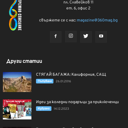
пл. Славейков 11
ет. 6, офис 2
свържете се с нас:
magazine@360mag.bg
Други статии
СТЯГАЙ БАГАЖА: Калифорния, САЩ
Пътуване
26.01.2016
Идеи за коледни подаръци за приключенци
Избрано
14.12.2023