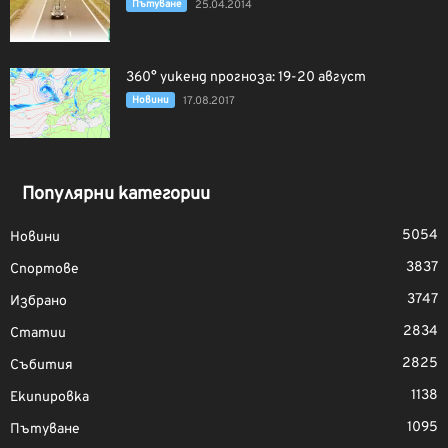
Пътуване
25.04.2014
360° уикенд прогноза: 19-20 август
Новини
17.08.2017
Популярни категории
5054
Новини
3837
Спортове
3747
Избрано
2834
Статии
2825
Събития
1138
Екипировка
1095
Пътуване