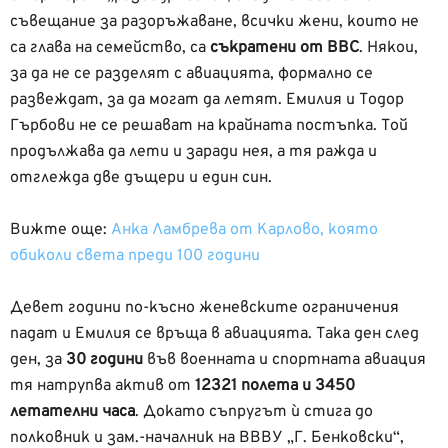
съвещание за разоръжаване, всички жени, които не
са глава на семейство, са
съкратени от ВВС
. Някои,
за да не се разделят с авиацията, формално се
развеждат, за да могат да летят. Емилия и Тодор
Гърбови не се решават на крайната постъпка. Той
продължава да лети и заради нея, а тя ражда и
отглежда две дъщери и един син.
Вижте още:
Анка Ламбрева от Карлово, която
обиколи света преди 100 години
Девет години по-късно женевските ограничения
падат и Емилия се връща в авиацията. Така ден след
ден, за
30 години
във военната и спортната авиация
тя натрупва актив от
12321 полета и 3450
летателни часа
. Докато съпругът ѝ стига до
полковник и зам.-началник на ВВВУ „Г. Бенковски“,