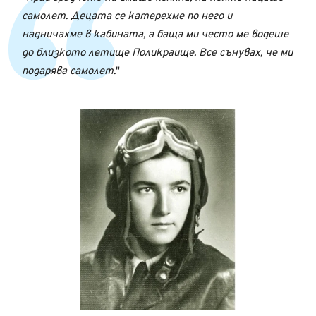
самолет. Децата се катерехме по него и
надничахме в кабината, а баща ми често ме водеше
до близкото летище Поликраище. Все сънувах, че ми
подарява самолет.