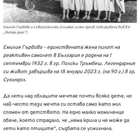
Емилия Гърбова и съвипускнички (снимка: личен архив, публикувана във в-к
„Янтра днес“)
Емилия Гърбова – единствената жена пилот на
реактивен самолет в България e родена на 1
септември 1932 г. в гр. Полски Тръмбеш. Легендарния
си живот завършва на 18 януари 2023 г. (на 90 г.) в гр.
Сухиндол.
Да лети над облаците мечтае почти всяко дете, но
най-често тази мечта си остава само като мил
спомен от детството. На едно малко момиченце
обаче, което страдало, че „няма крила и не може да
лети като птиците“, съдбата се усмихнала.