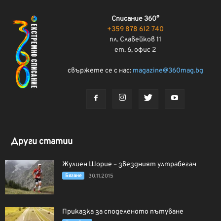
Списание 360°
+359 878 612 740
пл. Славейков 11
ет. 6, офис 2
свържете се с нас:
magazine@360mag.bg
Други статии
Жулиен Шорие – звездният ултрабегач
Бягане
30.11.2015
Приказка за споделеното пътуване