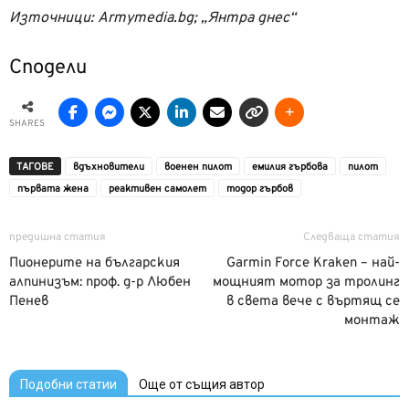
Източници: Аrmymedia.bg; „Янтра днес“
Сподели
SHARES
ТАГОВЕ
вдъхновители
военен пилот
емилия гърбова
пилот
първата жена
реактивен самолет
тодор гърбов
предишна статия
Следваща статия
Пионерите на българския
Garmin Force Kraken – най-
алпинизъм: проф. д-р Любен
мощният мотор за тролинг
Пенев
в света вече с въртящ се
монтаж
Подобни статии
Още от същия автор