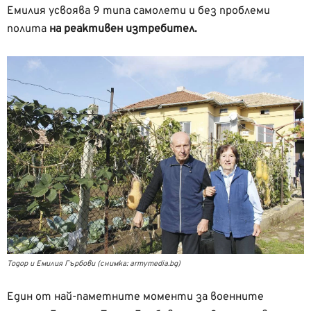
Емилия усвоява 9 типа самолети и без проблеми
полита
на реактивен изтребител.
Тодор и Емилия Гърбови (снимка: armymedia.bg)
Един от най-паметните моменти за военните