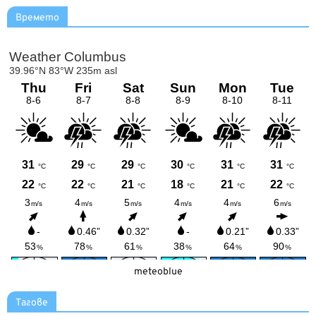
Времето
meteoblue
Тагове