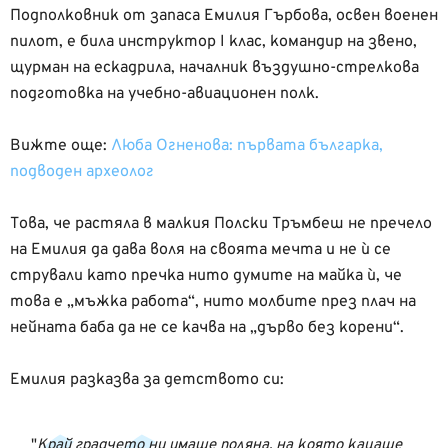
Подполковник от запаса Емилия Гърбова, освен военен
пилот, е била инструктор I клас, командир на звено,
щурман на ескадрила, началник въздушно-стрелкова
подготовка на учебно-авиационен полк.
Вижте още:
Люба Огненова: първата българка,
подводен археолог
Това, че растяла в малкия Полски Тръмбеш не пречело
на Емилия да дава воля на своята мечта и не ѝ се
стрували като пречка нито думите на майка ѝ, че
това е „мъжка работа“, нито молбите през плач на
нейната баба да не се качва на „дърво без корени“.
Емилия разказва за детството си:
Край градчето ни имаше поляна, на която кацаше