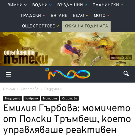
ЗИМНИ
ВОДНИ
ВЪЗДУШНИ
ПЛАНИНСКИ
ГРАДСКИ
БЯГАНЕ
ВЕЛО
МОТО
ОЩЕ СПОРТОВЕ
ХИЖА НА ГОДИНАТА
Начало
Спортове
Въздушни
Въздушни
Избрано
Моторни
Спортове
Емилия Гърбова: момичето
от Полски Тръмбеш, което
управляваше реактивен