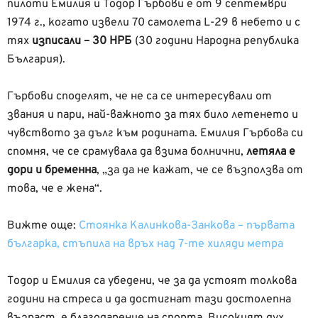
пилоти Емилия и Тодор Гърбови е от 9 септември
1974 г., когато извели 70 самолета L-29 в небето и с
тях
изписали – 30 НРБ
(30 години Народна република
България).
Гърбови споделят, че не са се интересували от
звания и пари, най-важното за тях било летенето и
чувството за дълг към родината. Емилия Гърбова си
спомня, че се срамувала да взима болнични,
летяла е
дори и бременна
, „за да не кажат, че се възползва от
това, че е жена“.
Вижте още:
Стоянка Калинкова-Занкова – първата
българка, стъпила на връх над 7-те хиляди метра
Тодор и Емилия са убедени, че за да устоят толкова
години на стреса и да достигнат тази достолепна