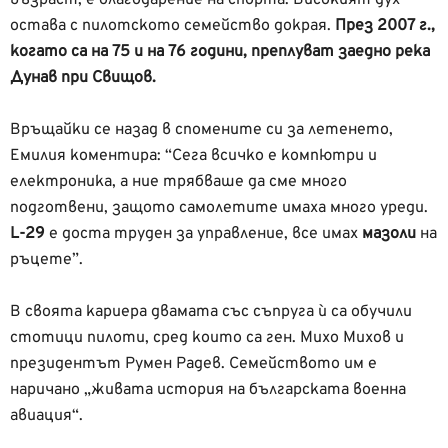
възраст, е благодарение на спорта. Високият дух
остава с пилотското семейство докрая.
През 2007 г.,
когато са на 75 и на 76 години, преплуват заедно река
Дунав при Свищов.
Връщайки се назад в спомените си за летенето,
Емилия коментира: “Сега всичко е компютри и
електроника, а ние трябваше да сме много
подготвени, защото самолетите имаха много уреди.
L-29
е доста труден за управление, все имах
мазоли
на
ръцете”.
В своята кариера двамата със съпруга ѝ са обучили
стотици пилоти, сред които са ген. Михо Михов и
президентът Румен Радев. Семейството им е
наричано „живата история на българската военна
авиация“.