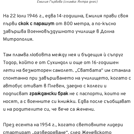
Емилия Гърбова (снимка: Янтра днес)
На 22 юли 1946 г., едва 14-годишна, Емилия прави своя
първи
скок с парашут
от 800 метра, а по-късно
завършва Военновъздушното училище в Долна
Митрополия.
Там пламва любовта между нея и бъдещия ѝ съпруг
Тодор, който е от Сухиндол и още от 16-годишен
лети на безмоторен самолет. „Сватбата“ им станала
спонтанно при завършването на училището, когато с
автобус отиват в Плевен, заедно с колеги и
подписват
граждански брак
не с паспорти, които не
носят, а с военните си книжки. Едва после съобщават
и на родителите си, че вече са женени.
През есента на 1954 г., когато световните лидери
стартират „разведряване“, след Женевското