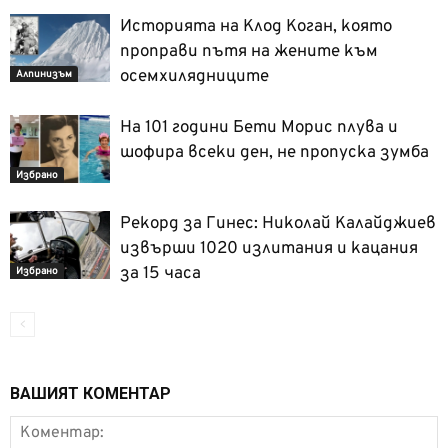
Историята на Клод Коган, която
проправи пътя на жените към
осемхилядниците
Алпинизъм
На 101 години Бети Морис плува и
шофира всеки ден, не пропуска зумба
Избрано
Рекорд за Гинес: Николай Калайджиев
извърши 1020 излитания и кацания
за 15 часа
Избрано
ВАШИЯТ КОМЕНТАР