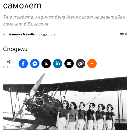
самолет
Тя е първата и единствена жена пилот на реактивен
самолет в България
от
Даниела Манева
-
0
15.02.2024
Сподели
SHARES