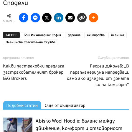
Сподели
SHARES
ТАГОВЕ
Бош Инжинеринг София
дарение
екипировка
планина
Планинска Спасителна Служба
предишна статия
Следваща статия
Kакви застраховки предлага
Георги Джолев: „В
застрахователният брокер
парапланеризма напредваш,
I&G Brokers
само ако излезеш от зоната
си на комфорт“
Подобни статии
Още от същия автор
Abisko Wool Hoodie: баланс между
движение, комфорт и отговорност