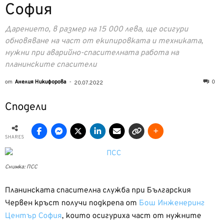
София
Дарението, в размер на 15 000 лева, ще осигури
обновяване на част от екипировката и техниката,
нужни при аварийно-спасителната работа на
планинските спасители
от
Анелия Никифорова
-
0
20.07.2022
Сподели
SHARES
Снимка: ПСС
Планинската спасителна служба при Българския
Червен кръст получи подкрепа от
Бош Инженеринг
Център София
, които осигуриха част от нужните