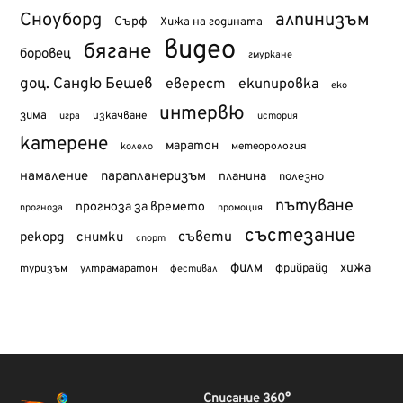
Сноуборд
алпинизъм
Сърф
Хижа на годината
видео
бягане
боровец
гмуркане
доц. Сандю Бешев
еверест
екипировка
еко
интервю
зима
изкачване
история
игра
катерене
маратон
метеорология
колело
намаление
парапланеризъм
планина
полезно
пътуване
прогноза за времето
прогноза
промоция
състезание
съвети
рекорд
снимки
спорт
филм
хижа
туризъм
фрийрайд
ултрамаратон
фестивал
Списание 360°