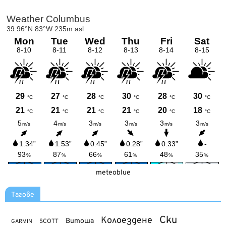
meteoblue
Тагове
Ски
Колоездене
Витоша
SCOTT
GARMIN