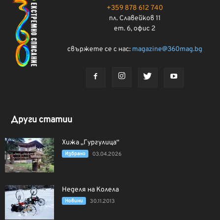
+359 878 612 740
пл. Славейков 11
ет. 6, офис 2
свържете се с нас:
magazine@360mag.bg
Други статии
Хижа „Гургулица“
Избрано
03.04.2026
Неделя на Колела
Новини
30.11.2013