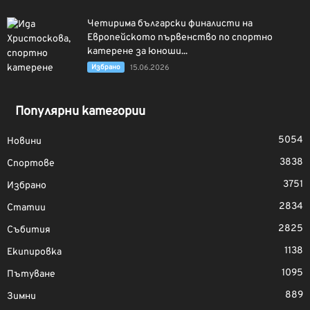
Четирима български финалисти на
Европейското първенство по спортно
катерене за юноши...
Избрано
15.06.2026
Популярни категории
5054
Новини
3838
Спортове
3751
Избрано
2834
Статии
2825
Събития
1138
Екипировка
1095
Пътуване
889
Зимни