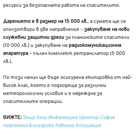
ресурси за безопасната работа на спасителите.
Дарението е в размер на 15 000 лв
., а сумата ще се
оползотвори в две направления –
закупуване на нови
служебни
защитни дрехи
за планинските спасители
(10 000 лв.) и закупуване на
радиокомуникационна
апаратура
– пълен комплект ретранслатор (5 000
лв.).
По този начин ще бъде осигурена екипировка от най-
висок клас, която е подходяща за различни
метеорологични условия и е надеждна за
спасителните операции.
ВИЖТЕ:
Защо Бош Инженеринг Център София
подпомага Българска Лавинна Асоциация