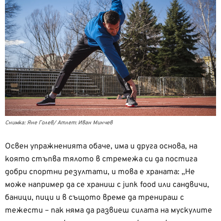
Снимка: Яне Голев/ Атлет: Иван Минчев
Освен упражненията обаче, има и друга основа, на
която стъпва тялото в стремежа си да постига
добри спортни резултати, и това е храната: „Не
може например да се храниш с junk food или сандвичи,
баници, пици и в същото време да тренираш с
тежести – пак няма да развиеш силата на мускулите