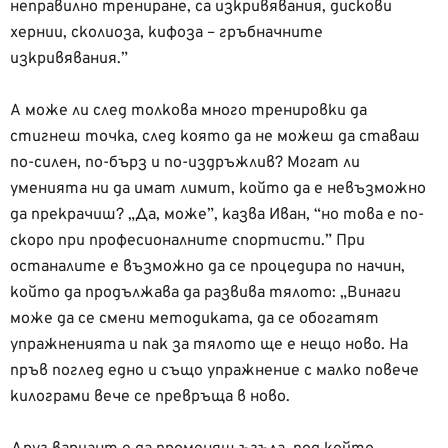
неправилно трениране, са изкривявания, дискови
хернии, сколиоза, кифоза – гръбначните
изкривявания.”
А може ли след толкова много тренировки да
стигнеш точка, след която да не можеш да ставаш
по-силен, по-бърз и по-издръжлив? Могат ли
уменията ни да имат лимит, който да е невъзможно
да прекрачиш? „Да, може”, казва Иван, “но това е по-
скоро при професионалните спортисти.” При
останалите е възможно да се процедира по начин,
който да продължава да развива тялото: „Винаги
може да се смени методиката, да се обогатят
упражненията и пак за тялото ще е нещо ново. На
пръв поглед едно и също упражнение с малко повече
килограми вече се превръща в ново.