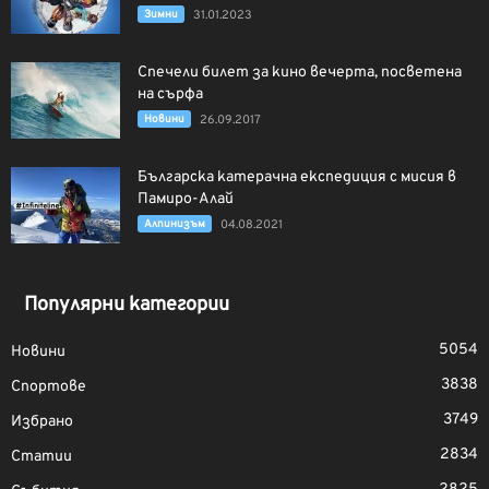
Зимни
31.01.2023
Спечели билет за кино вечерта, посветена
на сърфа
Новини
26.09.2017
Българска катерачна експедиция с мисия в
Памиро-Алай
Алпинизъм
04.08.2021
Популярни категории
5054
Новини
3838
Спортове
3749
Избрано
2834
Статии