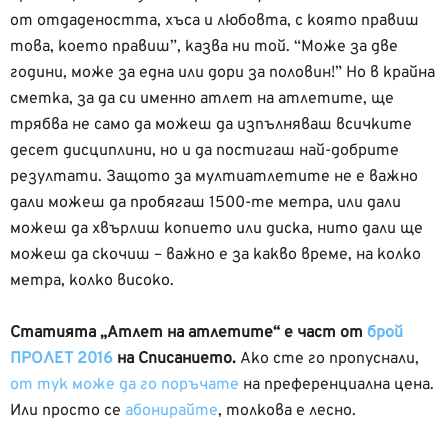
от отдадеността, хъса и любовта, с която правиш
това, което правиш”, казва ни той. “Може за две
години, може за една или дори за половин!” Но в крайна
сметка, за да си именно атлет на атлетите, ще
трябва не само да можеш да изпълняваш всичките
десет дисциплини, но и да постигаш най-добрите
резултати. Защото за мултиатлетите не е важно
дали можеш да пробягаш 1500-те метра, или дали
можеш да хвърлиш копието или диска, нито дали ще
можеш да скочиш – важно е за какво време, на колко
метра, колко високо.
Статията „Атлет на атлетите“ е част от
брой
ПРОЛЕТ 2016
на
Списанието.
Ако сте го пропуснали,
от тук може да го поръчате
на преференциална цена.
Или просто се
абонирайте
, толкова е лесно.