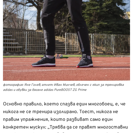
фотография: Яне Голев; атлет: Иван Минчев, облечен с екип за тренировка
adidas и обувки за бягане adidas PureBOOST ZG Prime
Основно правило, което спазва един многобоец, е, че
никога не се тренира изолирано. Тоест, никога не
правим упражнения, които развиват само един
конкретен мускул: „Трябва да се правят многоставни