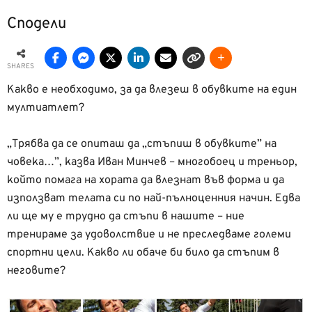
Сподели
SHARES
Какво е необходимо, за да влезеш в обувките на един
мултиатлет?
„Трябва да се опиташ да „стъпиш в обувките” на
човека…”, казва Иван Минчев – многобоец и треньор,
който помага на хората да влезнат във форма и да
използват телата си по най-пълноценния начин. Едва
ли ще му е трудно да стъпи в нашите – ние
тренираме за удоволствие и не преследваме големи
спортни цели. Какво ли обаче би било да стъпим в
неговите?