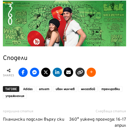
Сподели
SHARES
ТАГОВЕ
Adidas
атлет
иван минчев
многобой
тренировки
упражнения
предишна статия
Следваща статия
Планински подслон върху ски
360° уикенд прогноза: 16-17
април