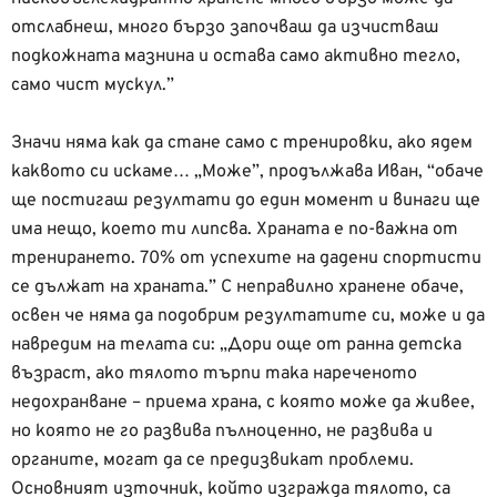
отслабнеш, много бързо започваш да изчистваш
подкожната мазнина и остава само активно тегло,
само чист мускул.”
Значи няма как да стане само с тренировки, ако ядем
каквото си искаме… „Може”, продължава Иван, “обаче
ще постигаш резултати до един момент и винаги ще
има нещо, което ти липсва. Храната е по-важна от
тренирането. 70% от успехите на дадени спортисти
се дължат на храната.” С неправилно хранене обаче,
освен че няма да подобрим резултатите си, може и да
навредим на телата си: „Дори още от ранна детска
възраст, ако тялото търпи така нареченото
недохранване – приема храна, с която може да живее,
но която не го развива пълноценно, не развива и
органите, могат да се предизвикат проблеми.
Основният източник, който изгражда тялото, са