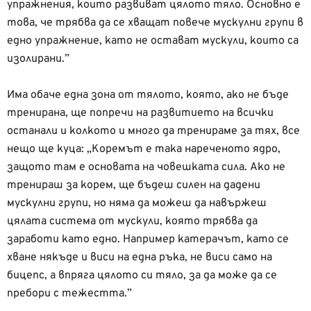
упражнения, които развиват цялото тяло. Основно е
това, че трябва да се хващат повече мускулни групи в
едно упражнение, като не остават мускули, които са
изолирани.”
Има обаче една зона от тялото, която, ако не бъде
тренирана, ще попречи на развитието на всички
останали и колкото и много да тренираме за тях, все
нещо ще куца: „Коремът е така нареченото ядро,
защото там е основата на човешката сила. Ако не
тренираш за корем, ще бъдеш силен на дадени
мускулни групи, но няма да можеш да навържеш
цялата система от мускули, която трябва да
заработи като едно. Например катерачът, като се
хване някъде и виси на една ръка, не виси само на
бицепс, а впряга цялото си тяло, за да може да се
пребори с тежестта.”