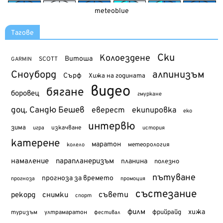
meteoblue
Тагове
Ски
Колоездене
Витоша
SCOTT
GARMIN
Сноуборд
алпинизъм
Сърф
Хижа на годината
видео
бягане
боровец
гмуркане
доц. Сандю Бешев
еверест
екипировка
еко
интервю
зима
изкачване
история
игра
катерене
маратон
метеорология
колело
намаление
парапланеризъм
планина
полезно
пътуване
прогноза за времето
прогноза
промоция
състезание
съвети
рекорд
снимки
спорт
филм
хижа
туризъм
фрийрайд
ултрамаратон
фестивал