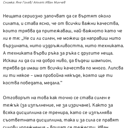
Снимка: Яне Голев/ Атлет: Иван Минчев
Нещата сериозно започват да се въртят около
силата, и става ясно, че от всички важни качества,
които трябва да притежаваш, най-важното като че
ли е тя: „Не си ли силен, не можеш да направиш нито
бързината, нито издръжливостта, нито техниката.
А техниката върви ръка за ръка с другите неща.
Искаш ли да си на добро ниво, да бъдеш шампион,
трябва да имаш от всички качества по много. Липсва
ли ти някое – има пробойна някъде, която ще ти
коства победата, медала.”
Отговорът на това как точно се става силен е
тежък (за изпълнение, не за изричане). Както за
всяка дисциплина се тренира, като се изпълнява
съответната дисциплина, така и за сила се правят
силови упражнения – вдигат се тежести. Иван