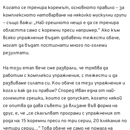
Когато се тренира коремът, основното правило – за
комплексното натоварване на няколко мускулни групи
– също важи: „Най-грешното нещо е да се тренира
областта само с коремни преси например.” Ако към
всяко упражнение бъдат добавени тежести обаче,
могат да бъдат постигнати много по-големи
резултати.
На този етап вече сме разбрали, че трябва да
работим с комплекси упражнения, с тежести и да
развиваме силата си. Кои обаче са тези упражнения и
кога и как да ги правим? Според Иван една от най-
големите грешки, които се допускат, когато някой
се опитва да дава съвети за влизане във форма на
друг, е, че „се скалъпват програми с упражнения от
рода на: 15 коремни преси по три серии, 20 клякания по
четири серии…” Това обаче не само не помага на