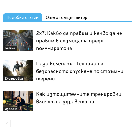
Подобни статии
Още от същия автор
2х7: Какво да правим и какво да не
правим в седмицата преди
полумаратона
Бягане
Пази колената: Техники на
безопасното спускане по стръмни
терени
Екипировка
Как изтощителните тренировки
влияят на здравето ни
Избрано