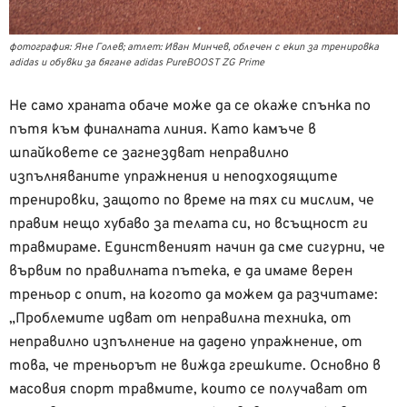
фотография: Яне Голев; атлет: Иван Минчев, облечен с екип за тренировка
adidas и обувки за бягане adidas PureBOOST ZG Prime
Не само храната обаче може да се окаже спънка по
пътя към финалната линия. Като камъче в
шпайковете се загнездват неправилно
изпълняваните упражнения и неподходящите
тренировки, защото по време на тях си мислим, че
правим нещо хубаво за телата си, но всъщност ги
травмираме. Единственият начин да сме сигурни, че
вървим по правилната пътека, е да имаме верен
треньор с опит, на когото да можем да разчитаме:
„Проблемите идват от неправилна техника, от
неправилно изпълнение на дадено упражнение, от
това, че треньорът не вижда грешките. Основно в
масовия спорт травмите, които се получават от