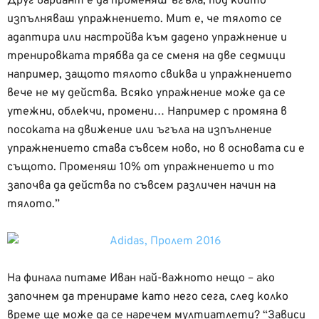
Друг вариант е да променяш ъгъла, под който
изпълняваш упражнението. Мит е, че тялото се
адаптира или настройва към дадено упражнение и
тренировката трябва да се сменя на две седмици
например, защото тялото свиква и упражнението
вече не му действа. Всяко упражнение може да се
утежни, облекчи, промени… Например с промяна в
посоката на движение или ъгъла на изпълнение
упражнението става съвсем ново, но в основата си е
същото. Променяш 10% от упражнението и то
започва да действа по съвсем различен начин на
тялото.”
На финала питаме Иван най-важното нещо – ако
започнем да тренираме като него сега, след колко
време ще може да се наречем мултиатлети? “Зависи