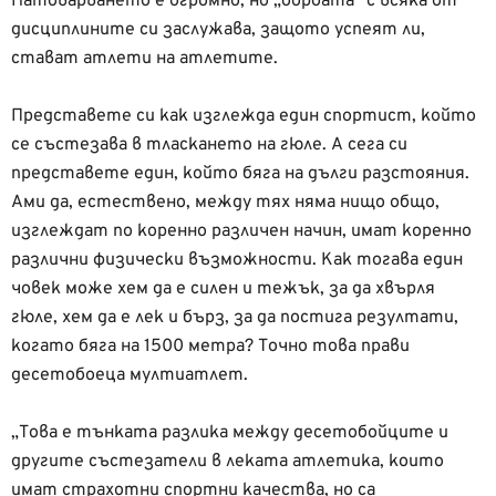
Натоварването е огромно, но „борбата” с всяка от
дисциплините си заслужава, защото успеят ли,
стават атлети на атлетите.
Представете си как изглежда един спортист, който
се състезава в тласкането на гюле. А сега си
представете един, който бяга на дълги разстояния.
Ами да, естествено, между тях няма нищо общо,
изглеждат по коренно различен начин, имат коренно
различни физически възможности. Как тогава един
човек може хем да е силен и тежък, за да хвърля
гюле, хем да е лек и бърз, за да постига резултати,
когато бяга на 1500 метра? Точно това прави
десетобоеца мултиатлет.
„Това е тънката разлика между десетобойците и
другите състезатели в леката атлетика, които
имат страхотни спортни качества, но са