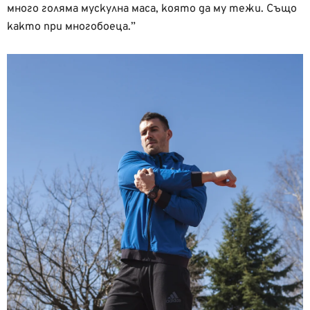
много голяма мускулна маса, която да му тежи. Също
както при многобоеца.”