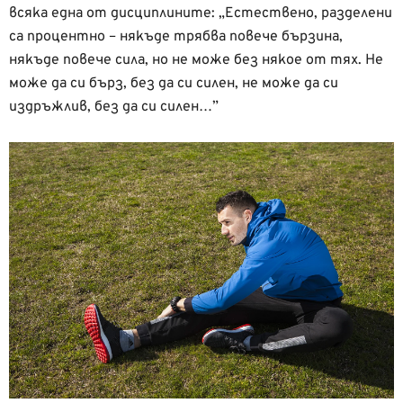
всяка една от дисциплините: „Естествено, разделени
са процентно – някъде трябва повече бързина,
някъде повече сила, но не може без някое от тях. Не
може да си бърз, без да си силен, не може да си
издръжлив, без да си силен…”