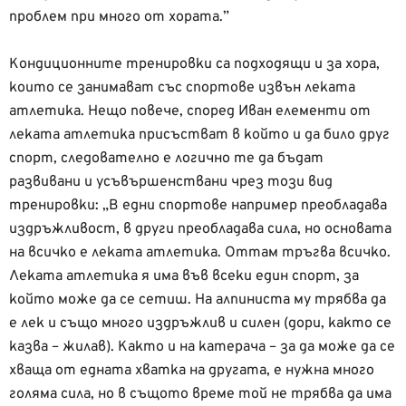
проблем при много от хората.”
Кондиционните тренировки са подходящи и за хора,
които се занимават със спортове извън леката
атлетика. Нещо повече, според Иван елементи от
леката атлетика присъстват в който и да било друг
спорт, следователно е логично те да бъдат
развивани и усъвършенствани чрез този вид
тренировки: „В едни спортове например преобладава
издръжливост, в други преобладава сила, но основата
на всичко е леката атлетика. Оттам тръгва всичко.
Леката атлетика я има във всеки един спорт, за
който може да се сетиш. На алпиниста му трябва да
е лек и също много издръжлив и силен (дори, както се
казва – жилав). Както и на катерача – за да може да се
хваща от едната хватка на другата, е нужна много
голяма сила, но в същото време той не трябва да има