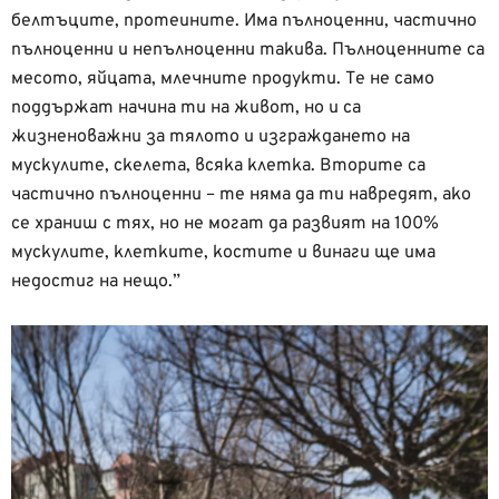
белтъците, протеините. Има пълноценни, частично
пълноценни и непълноценни такива. Пълноценните са
месото, яйцата, млечните продукти. Те не само
поддържат начина ти на живот, но и са
жизненоважни за тялото и изграждането на
мускулите, скелета, всяка клетка. Вторите са
частично пълноценни – те няма да ти навредят, ако
се храниш с тях, но не могат да развият на 100%
мускулите, клетките, костите и винаги ще има
недостиг на нещо.”