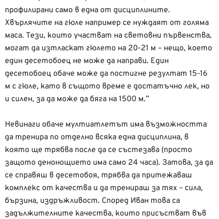
профилирани само в една от дисциплините.
Хвърлячите на гюле например се нуждаят от голяма
маса. Тези, които участват на световни първенства,
могат да изтласкат гюлето на 20-21 м – нещо, което
един десетобоец не може да направи. Един
десетобоец обаче може да постигне резултат 15-16
м с гюле, като в същото време е достатъчно лек, но
и силен, за да може да бяга на 1500 м.”
Невинаги обаче мултиатлетът има възможността
да тренира по отделно всяка една дисциплина, в
която ще трябва после да се състезава (просто
защото денонощието има само 24 часа). Затова, за да
се справяш в десетобоя, трябва да притежаваш
комплекс от качества и да тренираш за тях – сила,
бързина, издръжливост. Според Иван това са
задължителните качества, които присъстват във