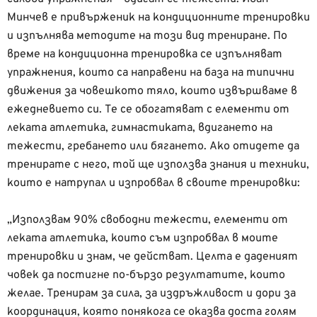
Минчев е привърженик на кондиционните тренировки
и изпълнява методите на този вид трениране. По
време на кондиционна тренировка се изпълняват
упражнения, които са направени на база на типични
движения за човешкото тяло, които извършваме в
ежедневието си. Те се обогатяват с елементи от
леката атлетика, гимнастиката, вдигането на
тежести, гребането или бягането. Ако отидете да
тренирате с него, той ще използва знания и техники,
които е натрупал и изпробвал в своите тренировки:
„Използвам 90% свободни тежести, елементи от
леката атлетика, които съм изпробвал в моите
тренировки и знам, че действат. Целта е даденият
човек да постигне по-бързо резултатите, които
желае. Тренирам за сила, за издръжливост и дори за
координация, която понякога се оказва доста голям