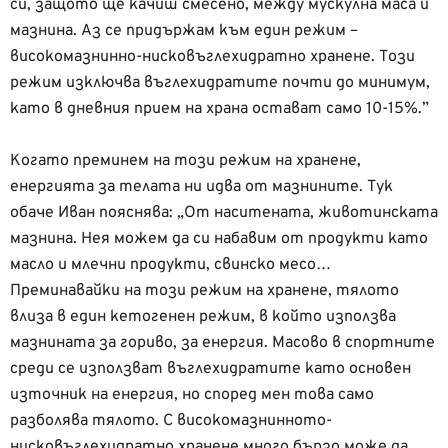
си, защото ще качиш смесено, между мускулна маса и
мазнина. Аз се придържам към един режим –
високомазнинно-нисковъглехидратно хранене. Този
режим изключва въглехидратите почти до минимум,
като в дневния прием на храна остават само 10-15%.”
Когато преминем на този режим на хранене,
енергията за телата ни идва от мазнините. Тук
обаче Иван пояснява: „От наситената, животинската
мазнина. Нея можем да си набавим от продукти като
масло и млечни продукти, свинско месо…
Преминавайки на този режим на хранене, тялото
влиза в един кетогенен режим, в който използва
мазнината за гориво, за енергия. Масово в спортните
среди се използват въглехидратите като основен
източник на енергия, но според мен това само
разболява тялото. С високомазнинното-
нисковъглехидратно хранене много бързо може да