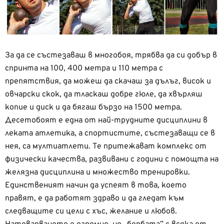
За да се състезаваш в многобоя, трябва да си добър в
спринта на 100, 400 метра и 110 метра с
препятствия, да можеш да скачаш за дълъг, висок и
овчарски скок, да тласкаш добре гюле, да хвърляш
копие и диск и да бягаш бързо на 1500 метра.
Десетобоят е една от най-трудните дисциплини в
леката атлетика, а спортистите, състезаващи се в
нея, са мултиатлети. Те притежават комплекс от
физически качества, развивани с години с помощта на
желязна дисциплина и множество тренировки.
Единственият начин да успеят в това, което
правят, е да работят здраво и да гледат към
следващите си цели с хъс, желание и любов.