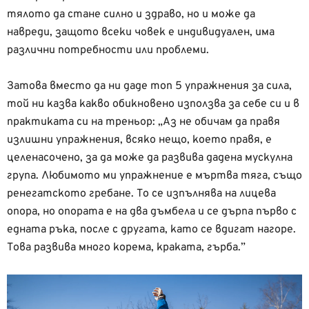
тялото да стане силно и здраво, но и може да
навреди, защото всеки човек е индивидуален, има
различни потребности или проблеми.
Затова вместо да ни даде топ 5 упражнения за сила,
той ни казва какво обикновено използва за себе си и в
практиката си на треньор: „Аз не обичам да правя
излишни упражнения, всяко нещо, което правя, е
целенасочено, за да може да развива дадена мускулна
група. Любимото ми упражнение е мъртва тяга, също
ренегатското гребане. То се изпълнява на лицева
опора, но опората е на два дъмбела и се дърпа първо с
едната ръка, после с другата, като се вдигат нагоре.
Това развива много корема, краката, гърба.”