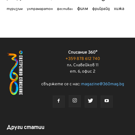
филм
хижа
туризъм
фрийрайд
ултрамаратон
фестивал
Списание 360°
+359 878 612 740
пл. Славейков 11
ет. 6, офис 2
свържете се с нас:
magazine@360mag.bg
Други статии