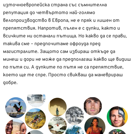
източноевропейска страна със съмнителна
репутация до четвъртото най-голямо
велопроизводство в Европа, не е пряк и лишен от
препятствия. Напротив, пълен е с дупки, както и
всичките ни останали пътища. Но какво да се прави,
такива сме – предпочитаме офроуда пред
магистралите. Защото сам избираш откъде да
минеш и дори не може да предполагаш какво ще видиш
по пътя си. А дупките по пътя не са препятствие,
което ще те спре. Просто свикваш да маневрираш
добре.