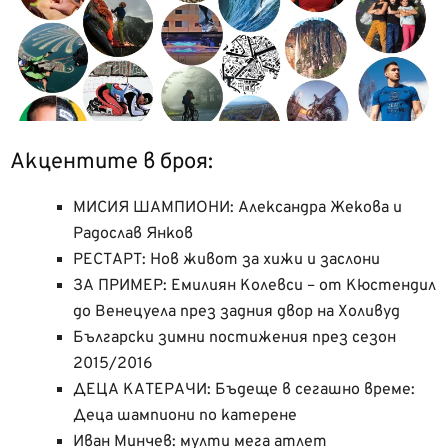
Акцентите в броя:
МИСИЯ ШАМПИОНИ: Александра Жекова и
Радослав Янков
РЕСТАРТ: Нов живот за хижи и заслони
ЗА ПРИМЕР: Емилиян Колевси – от Кюстендил
до Венецуела през задния двор на Холивуд
Български зимни постижения през сезон
2015/2016
ДЕЦА КАТЕРАЧИ: Бъдеще в сегашно време:
Деца шампиони по катерене
Иван Минчев: мулти мега атлет