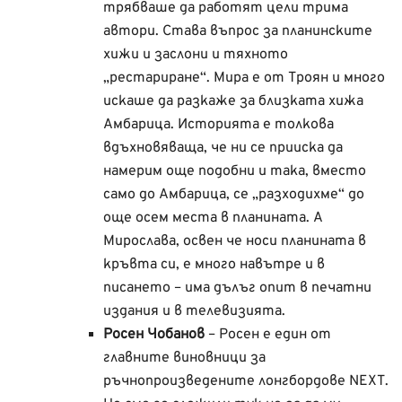
трябваше да работят цели трима
автори. Става въпрос за планинските
хижи и заслони и тяхното
„рестариране“. Мира е от Троян и много
искаше да разкаже за близката хижа
Амбарица. Историята е толкова
вдъхновяваща, че ни се прииска да
намерим още подобни и така, вместо
само до Амбарица, се „разходихме“ до
още осем места в планината. А
Мирослава, освен че носи планината в
кръвта си, е много навътре и в
писането – има дълъг опит в печатни
издания и в телевизията.
Росен Чобанов
– Росен е един от
главните виновници за
ръчнопроизведените лонгбордове NEXT.