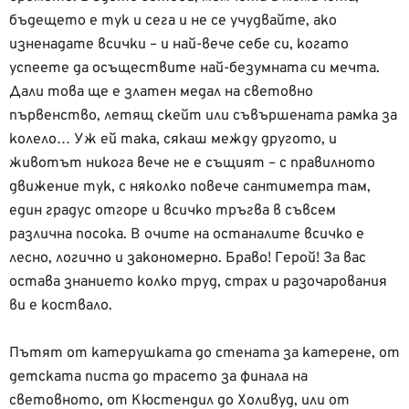
бъдещето е тук и сега и не се учудвайте, ако
изненадате всички – и най-вече себе си, когато
успеете да осъществите най-безумната си мечта.
Дали това ще е златен медал на световно
първенство, летящ скейт или съвършената рамка за
колело… Уж ей така, сякаш между другото, и
животът никога вече не е същият – с правилното
движение тук, с няколко повече сантиметра там,
един градус отгоре и всичко тръгва в съвсем
различна посока. В очите на останалите всичко е
лесно, логично и закономерно. Браво! Герой! За вас
остава знанието колко труд, страх и разочарования
ви е коствало.
Пътят от катерушката до стената за катерене, от
детската писта до трасето за финала на
световното, от Кюстендил до Холивуд, или от