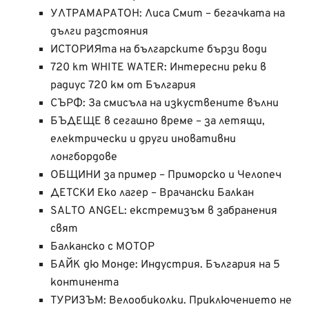
УЛТРАМАРАТОН: Лиса Смит – бегачката на
дълги разстояния
ИСТОРИЯта на българските бързи води
720 km WHITE WATER: Интересни реки в
радиус 720 км от България
СЪРФ: За смисъла на изкуствените вълни
БЪДЕЩЕ в сегашно време – за летящи,
електрически и други иновативни
лонгбордове
ОБЩИНИ за пример – Приморско и Челопеч
ДЕТСКИ Еко лагер – Врачански Балкан
SALTO ANGEL: екстремизъм в забранения
свят
Балканско с МОТОР
БАЙК дю Монде: Индустрия. България на 5
континента
ТУРИЗЪМ: Велообиколки. Приключението не