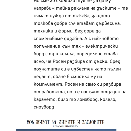
Но сме го сложили тук не за да му
направим тайна реклама на дъските – те
нямат нужда от такава, защото
толкова добре съчетават дървесина,
техники и форми, без дори да
споменаваме дизайна. А с най-новото
попълнение към тях – електрически
борд с три колела, определено става
ясно, че Росен разбира от дъски. Сред
познатите си е известен като пълен
педант, обаче в смисъла му на
комплимент. Росен не само си разбира
от работата, но и е напълно отдаден на
карането, било то лонгборд, колело,
сноуборд