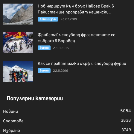
Нов маршрут към връх Найсер Брак в
Пакистан ще проправят нашенски...
Алпинизъм
26.07.2019
Фрийстайл сноуборд фрагментите се
събраха в Боровец
Зимни
27.01.2015
Как се правят малки сърф и сноуборд фурии
Зимни
22.11.2016
Популярни категории
5054
Новини
3838
Спортове
3749
Избрано