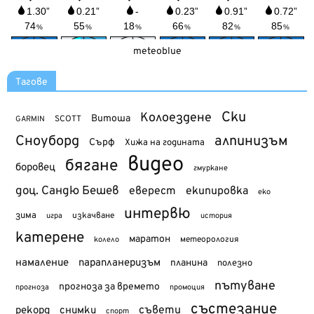
meteoblue
Тагове
Ски
Колоездене
Витоша
SCOTT
GARMIN
Сноуборд
алпинизъм
Сърф
Хижа на годината
видео
бягане
боровец
гмуркане
доц. Сандю Бешев
еверест
екипировка
еко
интервю
зима
изкачване
история
игра
катерене
маратон
метеорология
колело
намаление
парапланеризъм
планина
полезно
пътуване
прогноза за времето
прогноза
промоция
състезание
съвети
рекорд
снимки
спорт