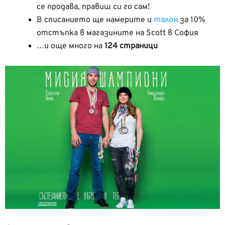
се продава, правиш си го сам!
В списанието ще намерите и
талон
за 10%
отстъпка в магазините на Scott в София
…и още много на
124 страници