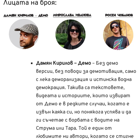
Лицата на броя:
Дамян Кирилов – Демо
– Без демо
версии, без поводи за демотивация, само
с лека деморализация и истинска водна
демокрация. Такива са текстовете,
видеата и историите, които извират
от Демо е в редките случаи, когато е
извън каяка си, но понякога успява и да
ги съчетае с борбата с водите на
Струма или Тара. Той е един от
любимите ни автори, когато се стигне