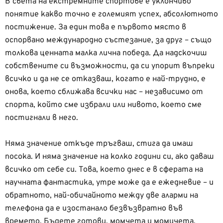
В света на екстремните спортове е уклончиво
понятие какво точно е големият успех, абсолютното
постижение. За един това е първото място в
оспорвано международно състезание, за друг – също
толкова ценната малка лична победа. Да надскочиш
собствените си възможности, да си упорит въпреки
всичко и да не се отказваш, когато е най-трудно, е
онова, което сближава всички нас – независимо от
спорта, който сме избрали или нивото, което сме
постигнали в него.
Няма значение откъде тръгваш, стига да имаш
посока. И няма значение на колко години си, ако даваш
всичко от себе си. Това, което днес е в сферата на
научната фантастика, утре може да е ежедневие – и
обратното, най-обичайното между две аларми на
телефона да е изостанало безвъзвратно във
времето. Бъдете готови, момчета и момичета,