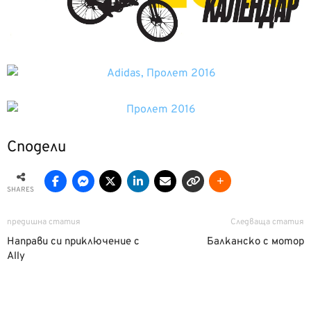
Сподели
SHARES
предишна статия
Следваща статия
Направи си приключение с
Балканско с мотор
Ally