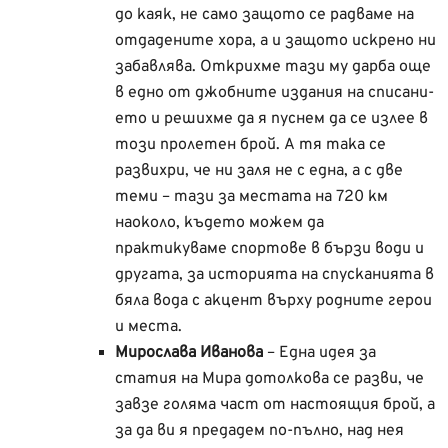
до каяк, не само защото се радваме на
отдадените хора, а и защото искрено ни
забавлява. Открихме тази му дарба още
в едно от джобните издания на списани-
ето и решихме да я пуснем да се излее в
този пролетен брой. А тя така се
развихри, че ни заля не с една, а с две
теми – тази за местата на 720 км
наоколо, където можем да
практикуваме спортове в бързи води и
другата, за историята на спусканията в
бяла вода с акцент върху родните герои
и места.
Мирослава Иванова
– Една идея за
статия на Мира дотолкова се разви, че
завзе голяма част от настоящия брой, а
за да ви я предадем по-пълно, над нея