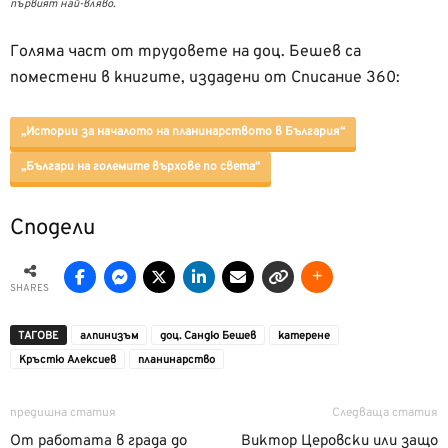
първият най-вляво.
Голяма част от трудовете на доц. Бешев са
поместени в книгите, издадени от Списание 360:
„Истории за началото на планинарството в България“
„Българи на големите върхове по света“
Сподели
SHARES
ТАГОВЕ
алпинизъм
доц. Сандю Бешев
катерене
Кръстю Алексиев
планинарство
предишна статия
Следваща статия
От работата в града до
Виктор Церовски или защо