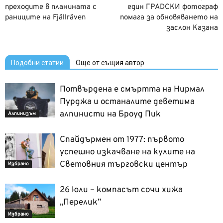
преходите в планината с
един ГРАDСКИ фотограф
раниците на Fjällräven
помага за обновяването на
заслон Казана
Подобни статии
Още от същия автор
Потвърдена е смъртта на Нирмал
Пурджа и останалите деветима
алпинисти на Броуд Пик
Алпинизъм
Спайдърмен от 1977: първото
успешно изкачване на кулите на
Световния търговски център
Избрано
26 юли – компасът сочи хижа
„Перелик”
Избрано