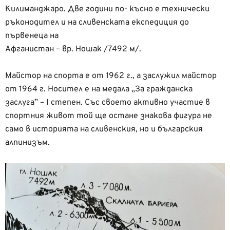
Килиманджаро. Две години по- късно е технически
ръконодител и на сливенската експедиция до
първенеца на
Афганистан – вр. Ношак /7492 м/.
Майстор на спорта е от 1962 г., а заслужил майстор
от 1964 г. Носител е на медала „За гражданска
заслуга” – I степен. Със своето активно участие в
спортния живот той ще остане знакова фигура не
само в историята на сливенския, но и българския
алпинизъм.