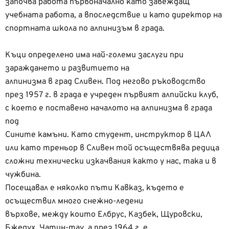
започва работа първоначално като завеждащ
учебната работа, а впоследствие и като директор на
спортната школа по алпинизъм в града.
Къци определено има най-големи заслуги при
зараждането и развитието на
алпинизма в град Сливен. Под негово ръководство
през 1957 г. в града е учреден първият алпийски клуб,
с което е поставено началото на алпинизма в града
под
Сините камъни. Като студент, инструктор в ЦАЛ
или като треньор в Сливен той осъществява редица
сложни технически изкачвания както у нас, така и в
чужбина.
Посещавал е няколко пъти Кавказ, където е
осъществил много снежно-ледени
върхове, между които Елбрус, Казбек, Щуровски,
Бжедух, Чатин-тау, а през 1964 г. е