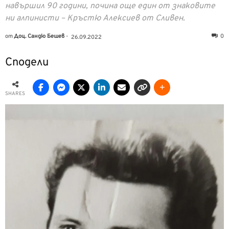
навършил 90 години, почина още един от знаковите
ни алпинисти – Кръстю Алексиев от Сливен.
от
Доц. Сандю Бешев
-
0
26.09.2022
Сподели
SHARES