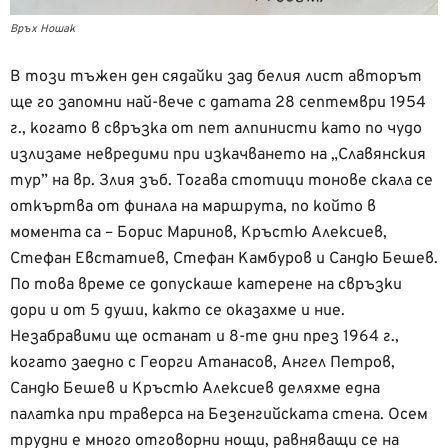
Връх Ношак
В този тъжен ден сядайки зад белия лист авторът
ще го запомни най-вече с датата 28 септември 1954
г., когато в свръзка от пет алпинисти като по чудо
излизаме невредими при изкачването на „Славянския
тур” на вр. Злия зъб. Тогава стотици тонове скала се
откъртва от финала на маршрута, по който в
момента са – Борис Маринов, Кръстю Алексиев,
Стефан Евстатиев, Стефан Камбуров и Сандю Бешев.
По това време се допускаше катерене на свръзки
дори и от 5 души, както се оказахме и ние.
Незабравими ще останат и 8-те дни през 1964 г.,
когато заедно с Георги Атанасов, Ангел Петров,
Сандю Бешев и Кръстю Алексиев деляхме една
палатка при траверса на Безенгийската стена. Осем
трудни е много отговорни нощи, равняващи се на