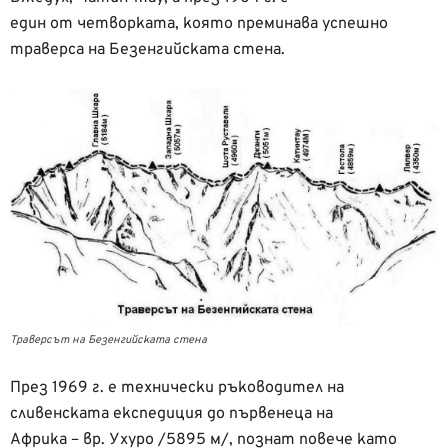
един от четворката, която преминава успешно
траверса на Безенгийската стена.
Траверсът на Безенгийската стена
През 1969 г. е технически ръководител на
сливенската експедиция до първенеца на
Африка – вр. Ухуро /5895 м/, познат повече като