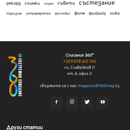
състезание
съвети
рекорд
снимки
спорт
филм
хижа
туризъм
фрийрайд
ултрамаратон
фестивал
Списание 360°
+359 878 612 740
пл. Славейков 11
ет. 6, офис 2
свържете се с нас:
magazine@360mag.bg
Други статии