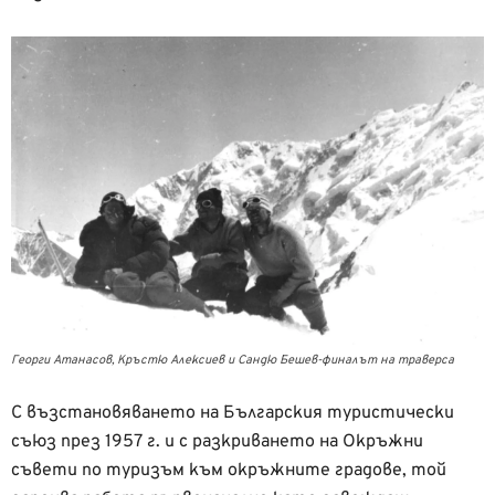
Георги Атанасов, Кръстю Алексиев и Сандю Бешев-финалът на траверса
С възстановяването на Българския туристически
съюз през 1957 г. и с разкриването на Окръжни
съвети по туризъм към окръжните градове, той