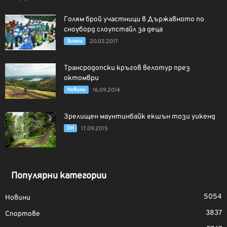
Голям брой участници в Държавното по
сноуборд слоупстайл за деца
Зимни
20.03.2017
Трансродопски кръгов велотур през
октомври
Новини
16.09.2014
Зрелищен маунтинбайк екшън този уикенд
DH
17.09.2015
Популярни категории
5054
Новини
3837
Спортове