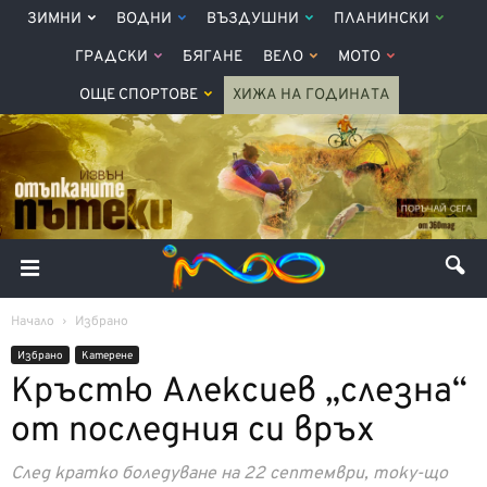
ЗИМНИ
ВОДНИ
ВЪЗДУШНИ
ПЛАНИНСКИ
ГРАДСКИ
БЯГАНЕ
ВЕЛО
МОТО
ОЩЕ СПОРТОВЕ
ХИЖА НА ГОДИНАТА
Начало
Избрано
Избрано
Катерене
Кръстю Алексиев „слезна“
от последния си връх
След кратко боледуване на 22 септември, току-що