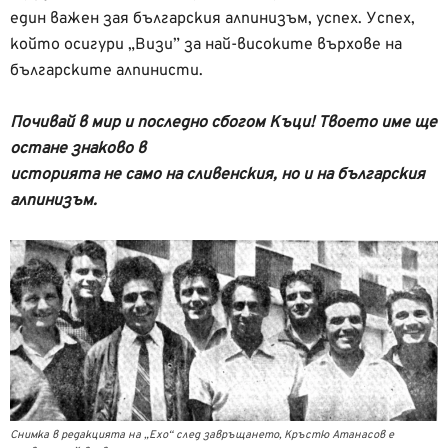
един важен зая българския алпинизъм, успех. Успех,
който осигури „Визи” за най-високите върхове на
българските алпинисти.
Почивай в мир и последно сбогом Къци! Твоето име ще
остане знаково в
историята не само на сливенския, но и на българския
алпинизъм.
Снимка в редакцията на „Ехо“ след завръщането, Кръстю Атанасов е