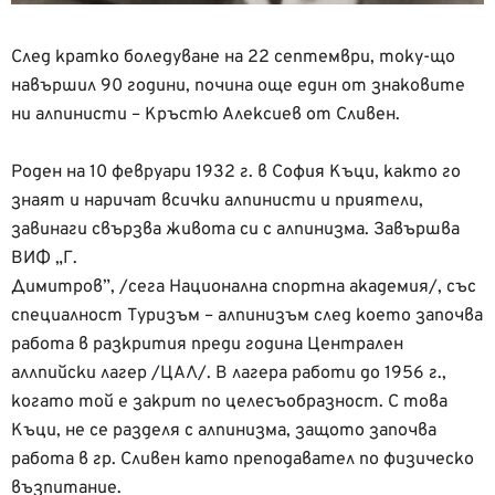
След кратко боледуване на 22 септември, току-що
навършил 90 години, почина още един от знаковите
ни алпинисти – Кръстю Алексиев от Сливен.
Роден на 10 февруари 1932 г. в София Къци, както го
знаят и наричат всички алпинисти и приятели,
завинаги свързва живота си с алпинизма. Завършва
ВИФ „Г.
Димитров”, /сега Национална спортна академия/, със
специалност Туризъм – алпинизъм след което започва
работа в разкрития преди година Централен
аллпийски лагер /ЦАЛ/. В лагера работи до 1956 г.,
когато той е закрит по целесъобразност. С това
Къци, не се разделя с алпинизма, защото започва
работа в гр. Сливен като преподавател по физическо
възпитание.