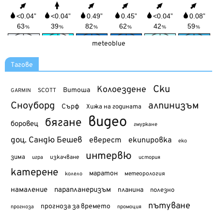
meteoblue
Тагове
Ски
Колоездене
Витоша
SCOTT
GARMIN
Сноуборд
алпинизъм
Сърф
Хижа на годината
видео
бягане
боровец
гмуркане
доц. Сандю Бешев
еверест
екипировка
еко
интервю
зима
изкачване
история
игра
катерене
маратон
метеорология
колело
намаление
парапланеризъм
планина
полезно
пътуване
прогноза за времето
прогноза
промоция