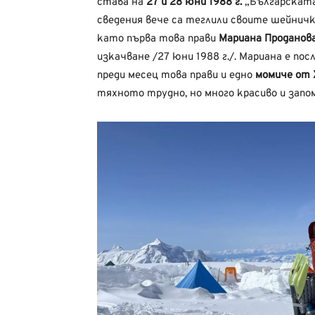
става на
27 и 28 юни 1988 г.
„Българската 
сведения вече са теглили своите шейнич
като първа това прави
Мариана Проданов
изкачване /27 юни 1988 г./. Мариана е по
преди месец това прави и едно
момиче от 
тяхното трудно, но много красиво и запо