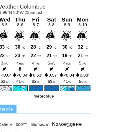
meteoblue
Тагове
Колоездене
Витоша
SCOTT
GARMIN