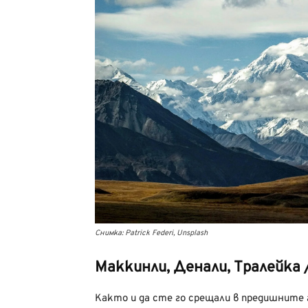
Снимка: Patrick Federi, Unsplash
Маккинли, Денали, Тралейка 
Както и да сте го срещали в предишните г