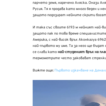
парчето земя, наречено Аляска. Онази Ал
Русия. Тя я продава като много беден и н
защото подозират нейните скрити бога
И така със своите 6193 м нейният най-ви
защото пак по това време специалистите
Америка, с най-висок връх Аконкагуа 6962
най-първото му име. Та за него ще бъда
се слави като
най-студеният връх на пл
термометрите често заковават стрелк
Вижте още:
Първото изкачване на Денал