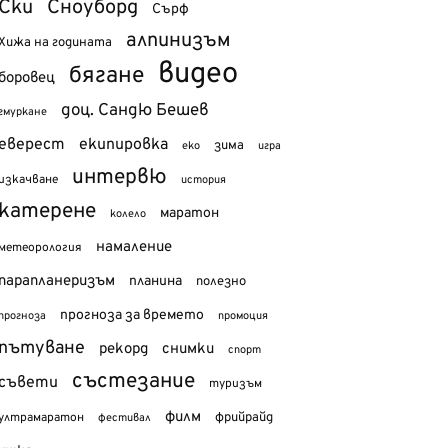
Ски
Сноуборд
Сърф
алпинизъм
Хижа на годината
видео
бягане
боровец
доц. Сандю Бешев
гмуркане
еверест
екипировка
зима
еко
игра
интервю
изкачване
история
катерене
маратон
колело
намаление
метеорология
парапланеризъм
планина
полезно
прогноза за времето
прогноза
промоция
пътуване
рекорд
снимки
спорт
състезание
съвети
туризъм
филм
фрийрайд
ултрамаратон
фестивал