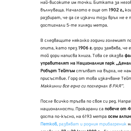
най-високите им точки. Битката за негов
вълнуваща. Началото е още от
1902 г.,
ко
разбират, че да се изкачи този връх не 
достигнали 5-те хиляди метра.
В следващите няколко години големият п
опита, като през
1906 г.
дори заявява, че 
той дори написва книга. Това се оказва
фа
управителят на Националния парк „Денал
Робърт Тейтъм
стъпват на върха, не на
присъствие. Горд от това изкачване Те
Маккинли все едно си погледнал в РАЯ”.
После всичко тръгва по своя си ред. Напр
националности. Прокарани са
повече от 
доста по-късно, на 6193 метра
осем алпин
Петков,
развяват и родния трибагреник
н