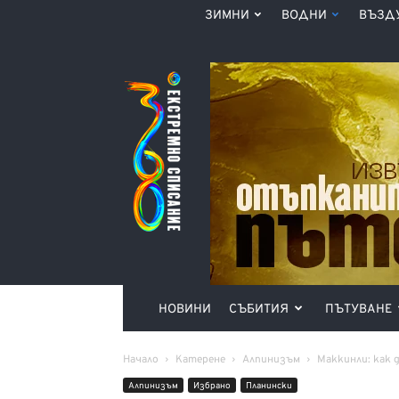
ЗИМНИ
ВОДНИ
ВЪЗД
Списание
360°
НОВИНИ
СЪБИТИЯ
ПЪТУВАНЕ
Начало
Катерене
Алпинизъм
Маккинли: как 
Алпинизъм
Избрано
Планински