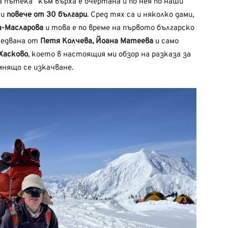
пътека” към върха е очертана и по нея по наши
ки
повече от 30 българи
. Сред тях са и няколко дами,
а-Масларова
и това е по време на първото българско
следвана от
Петя Колчева, Йоана Матеева
и само
Хасково
, което в настоящия ми обзор на разказа за
мнящо се изкачване.