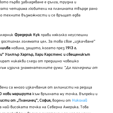
ото първо завладяване е дълга, трудна и
гато четирима любители на планината твърде рано
е по техните възможности и се връщат едва
олярник
Фредерик Кук
прави няколко неуспешни
е достигнал голямата цел. За това свое „изкачване”
лшива
новина, защото, когато през
1913 г.
и” Уолтър Харпър, Хари Карстенс и свещеникът
мират никакви следи от предишно човешко
йтъм изрича знаменателните думи:
”Да погледнеш от
авени са много изкачвания от алпинисти на редица
40 нови маршрута
към връхната му точка. Въпреки и
исти от „Планинец”, София,
водени от
Николай
а най-високата точка на Северна Америка. Това