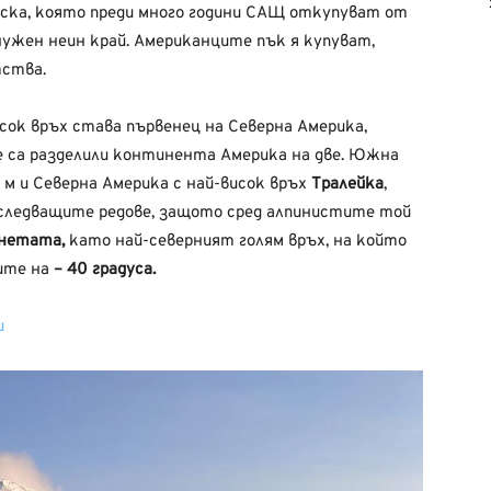
яска, която преди много години САЩ откупуват от
енужен неин край. Американците пък я купуват,
тства.
сок връх става първенец на Северна Америка,
 са разделили континента Америка на две. Южна
 м и Северна Америка с най-висок връх
Тралейка
,
т следващите редове, защото сред алпинистите той
анетата,
като най-северният голям връх, на който
ите на
– 40 градуса.
и