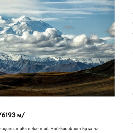
/6193 м/
одини, това е все той. Най-високият връх на