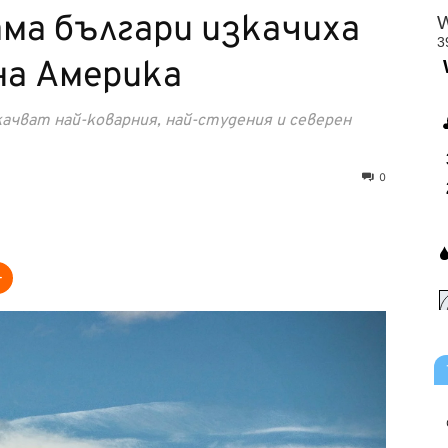
ама българи изкачиха
на Америка
ачват най-коварния, най-студения и северен
0