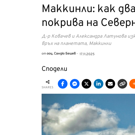
Маккинли: как дв
покрива на Север
Д-р Ковачев и Александра Латунова изк
връх на планетата, Маккинли
от
oоц. Сандю Бешев
-
17.11.2025
Сподели
SHARES