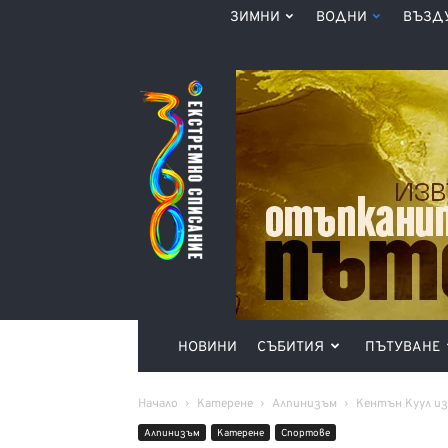
ЗИМНИ
ВОДНИ
ВЪЗД
Списание
360°
НОВИНИ
СЪБИТИЯ
ПЪТУВАНЕ
Начало
Катерене
Алпинизъм
Кентън Куул из
Алпинизъм
Катерене
Спортове