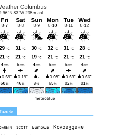
meteoblue
Тагове
Колоездене
Витоша
SCOTT
GARMIN