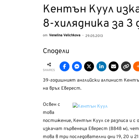
Кентън Куул изка
8-хилядника за 3 
от
Venelina Velichkova
-
29.05.2013
Сподели
SHARES
39-годишният английски алпинист Кентън
на връх Еверест.
Освен с
това
постижение, Кентън Куул се разписа и с 
изкачат първенеца Еверест (8848 м), четв
това в три последователни дни 19, 20 и 21