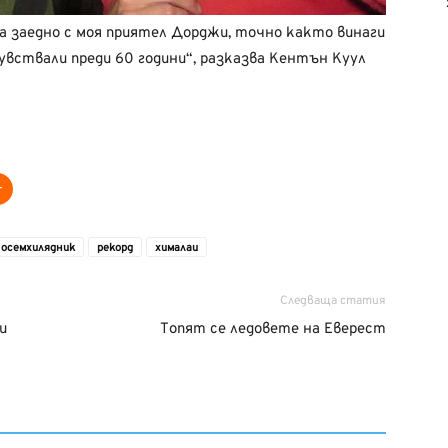
ва заедно с моя приятел Дорджи, точно както винаги
 чувствали преди 60 години“, разказва Кентън Куул
осемхилядник
рекорд
хималаи
Следваща статия
и
Топят се ледовете на Еверест