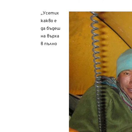
„Усетих
какво е
да бъдеш
на върха
в пълно