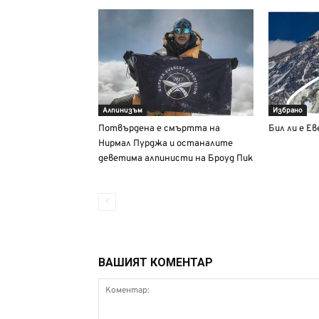
Алпинизъм
Избрано
Потвърдена е смъртта на
Бил ли е Е
Нирмал Пурджа и останалите
деветима алпинисти на Броуд Пик
ВАШИЯТ КОМЕНТАР