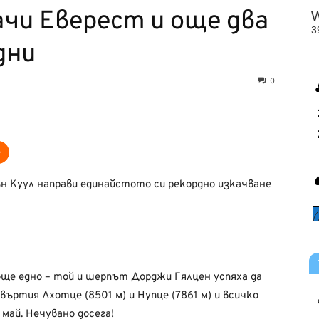
чи Еверест и още два
дни
0
 Куул направи единайстото си рекордно изкачване
още едно – той и шерпът Дорджи Гялцен успяха да
ъртия Лхотце (8501 м) и Нупце (7861 м) и всичко
 май. Нечувано досега!