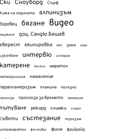
Ски
Сноуборд
Сърф
алпинизъм
Хижа на годината
видео
бягане
боровец
доц. Сандю Бешев
гмуркане
еверест
екипировка
зима
еко
игра
интервю
изкачване
история
катерене
маратон
колело
намаление
метеорология
парапланеризъм
планина
полезно
прогноза за времето
прогноза
промоция
пътуване
рекорд
снимки
спорт
състезание
съвети
туризъм
филм
фрийрайд
ултрамаратон
фестивал