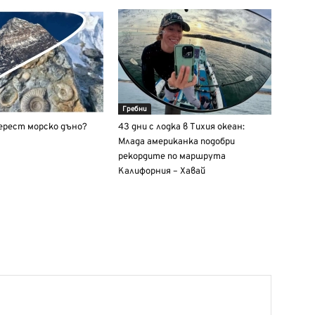
Гребни
верест морско дъно?
43 дни с лодка в Тихия океан:
Млада американка подобри
рекордите по маршрута
Калифорния – Хавай