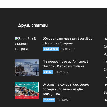
Други статии
Обновеният магазин Sport Box
Н
в къмпинг Градина
С
Екипировка
22.08.2017
И
Пътешествие до Алпите: 3
С
ски зони в едно пътуване
С
Зимни
24.09.2019
Е
„Чистата Коледа“ със седмо
П
поредно издание – на две
З
локации по...
Избрано
18.12.2024
В