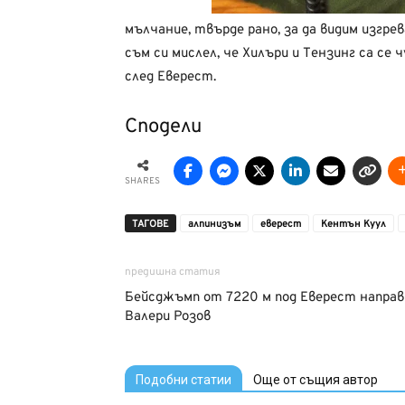
мълчание, твърде рано, за да видим изгре
съм си мислел, че Хилъри и Тензинг са се
след Еверест.
Сподели
SHARES
ТАГОВЕ
алпинизъм
еверест
Кентън Куул
предишна статия
Бейсджъмп от 7220 м под Еверест направ
Валери Розов
Подобни статии
Още от същия автор