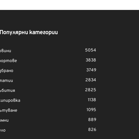
Популярни категории
5054
овини
3838
портове
3749
збрано
2834
татии
2825
ъбития
1138
кипировка
1095
ътуване
889
имни
826
ело