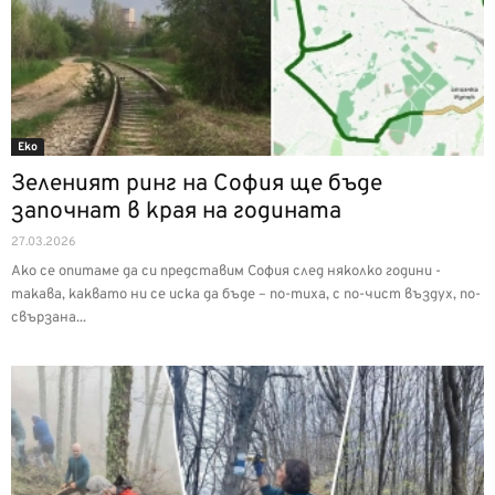
Еко
Зеленият ринг на София ще бъде
започнат в края на годината
27.03.2026
Ако се опитаме да си представим София след няколко години -
такава, каквато ни се иска да бъде – по-тиха, с по-чист въздух, по-
свързана...