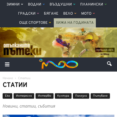
ЗИМНИ
ВОДНИ
ВЪЗДУШНИ
ПЛАНИНСКИ
ГРАДСКИ
БЯГАНЕ
ВЕЛО
МОТО
ОЩЕ СПОРТОВЕ
ХИЖА НА ГОДИНАТА
Начало
Статии
СТАТИИ
Еко
Интерeсно
Интервю
Култура
Полезно
Пътуване
Новини, статии, събития