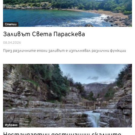
Статии
Заливът Света Параскева
08.04.2026
През различните епохи заливът е изпълнявал различни функции
Избрано