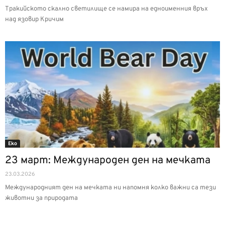
Тракийското скално светилище се намира на едноименния връх
над язовир Кричим
Еко
23 март: Международен ден на мечката
23.03.2026
Международният ден на мечката ни напомня колко важни са тези
животни за природата