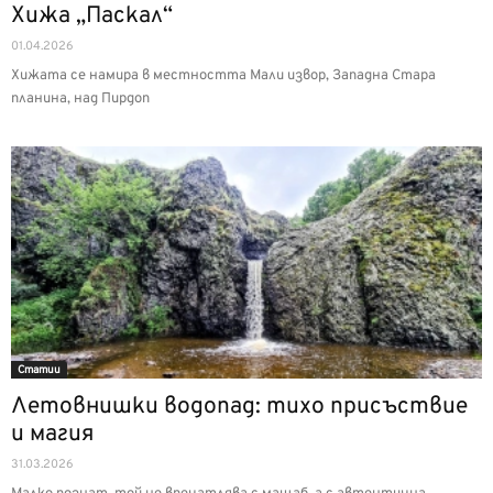
Хижа „Паскал“
01.04.2026
Хижата се намира в местността Мали извор, Западна Стара
планина, над Пирдоп
Статии
Летовнишки водопад: тихо присъствие
и магия
31.03.2026