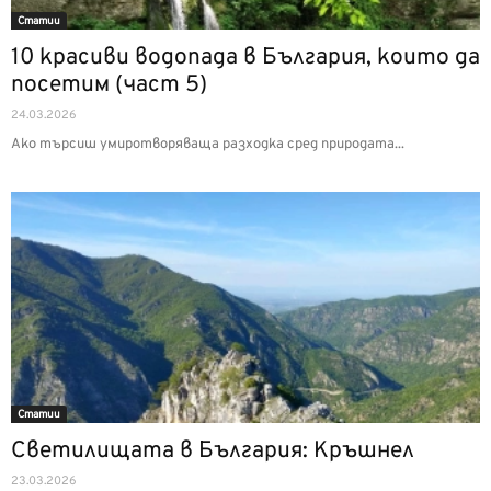
Статии
10 красиви водопада в България, които да
посетим (част 5)
24.03.2026
Ако търсиш умиротворяваща разходка сред природата...
Статии
Светилищата в България: Кръшнел
23.03.2026