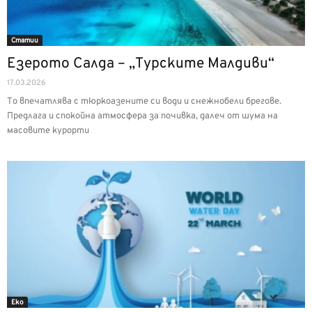
Статии
Езерото Салда – „Турските Малдиви“
17.03.2026
То впечатлява с тюркоазените си води и снежнобели брегове.
Предлага и спокойна атмосфера за почивка, далеч от шума на
масовите курорти
Еко