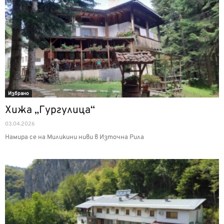
Избрано
Хижа „Гургулица“
03.04.2026
Намира се на Миликини ниви в Източна Рила