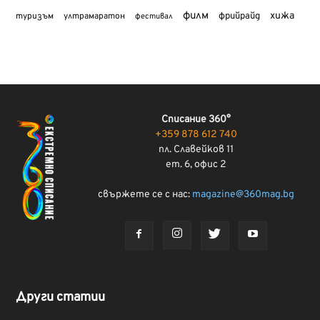
филм
хижа
туризъм
фрийрайд
ултрамаратон
фестивал
Списание 360°
+359 878 612 740
пл. Славейков 11
ет. 6, офис 2
свържете се с нас:
magazine@360mag.bg
Други статии