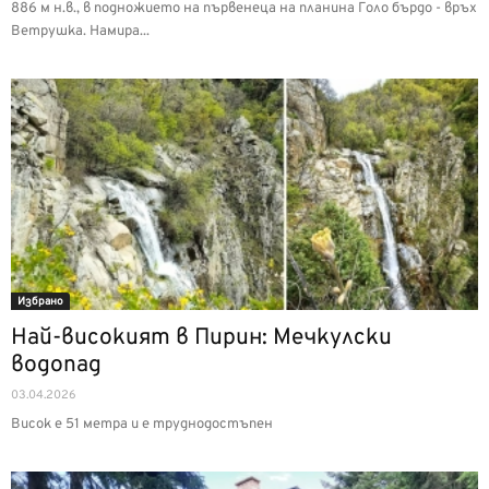
886 м н.в., в подножието на първенеца на планина Голо бърдо - връх
Ветрушка. Намира...
Избрано
Най-високият в Пирин: Мечкулски
водопад
03.04.2026
Висок е 51 метра и е труднодостъпен