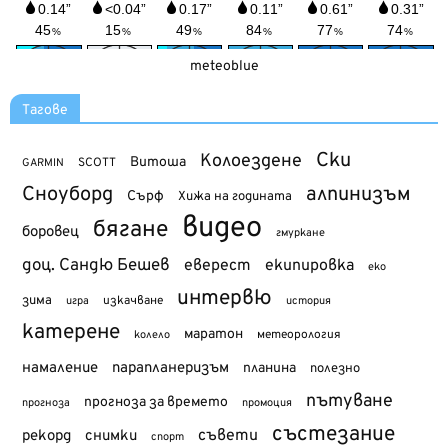
meteoblue
Тагове
Ски
Колоездене
Витоша
SCOTT
GARMIN
Сноуборд
алпинизъм
Сърф
Хижа на годината
видео
бягане
боровец
гмуркане
доц. Сандю Бешев
еверест
екипировка
еко
интервю
зима
изкачване
история
игра
катерене
маратон
метеорология
колело
намаление
парапланеризъм
планина
полезно
пътуване
прогноза за времето
прогноза
промоция
състезание
съвети
рекорд
снимки
спорт