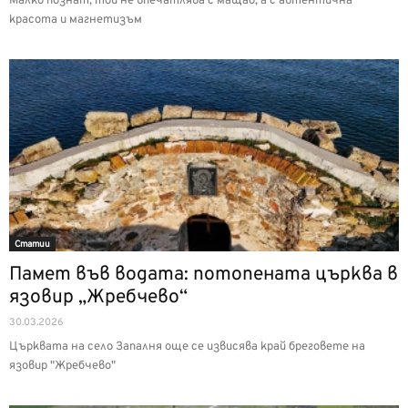
Малко познат, той не впечатлява с мащаб, а с автентична
красота и магнетизъм
Статии
Памет във водата: потопената църква в
язовир „Жребчево“
30.03.2026
Църквата на село Запалня още се извисява край бреговете на
язовир "Жребчево"