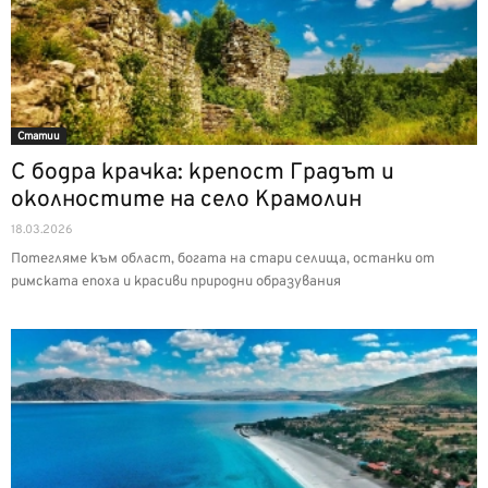
Статии
С бодра крачка: крепост Градът и
околностите на село Крамолин
18.03.2026
Потегляме към област, богата на стари селища, останки от
римската епоха и красиви природни образувания