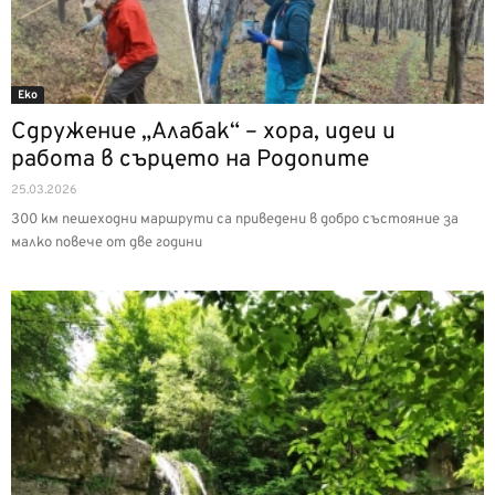
Еко
Сдружение „Алабак“ – хора, идеи и
работа в сърцето на Родопите
25.03.2026
300 км пешеходни маршрути са приведени в добро състояние за
малко повече от две години