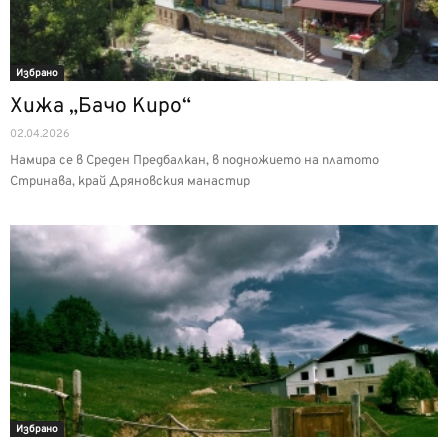
Избрано
Хижа „Бачо Киро“
02.04.2026
Намира се в Среден Предбалкан, в подножието на платото
Стринава, край Дряновския манастир
Избрано