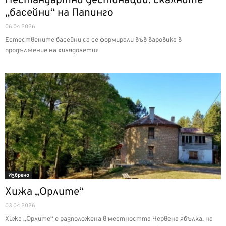
Нестандартни дестинации: скалните
„басейни“ на Папинго
06.04.2026
Естествените басейни са се формирали във варовика в
продължение на хилядолетия
Избрано
Хижа „Орлите“
03.04.2026
Хижа „Орлите“ е разположена в местността Червена ябълка, на