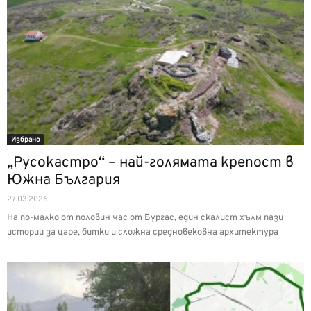
Избрано
„Русокастро“ – най-голямата крепост в
Южна България
27.03.2026
На по-малко от половин час от Бургас, един скалист хълм пази
истории за царе, битки и сложна средновековна архитектура