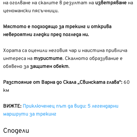
на оголване на скалите в резултат на
изветряване
на
ценомански пясъчници.
Мястото е подходящо за трекинг и открива
невероятни гледки пред погледа ни.
Хората са оценили неговия чар и наистина привлича
интереса на
туристите
. Скалното образувание е
обявено за
защитен обект
.
Разстояние от Варна до Скала „Свинската глава“:
60
км
ВИЖТЕ:
Приключенец път да види: 5 легендарни
маршрути за трекинг
Сподели