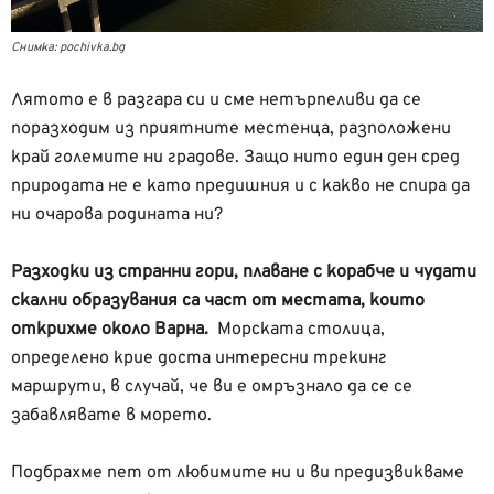
Снимка: pochivka.bg
Лятото е в разгара си и сме нетърпеливи да се
поразходим из приятните местенца, разположени
край големите ни градове. Защо нито един ден сред
природата не е като предишния и с какво не спира да
ни очарова родината ни?
Разходки из странни гори, плаване с корабче и чудати
скални образувания са част от местата, които
открихме около Варна.
Морската столица,
определено крие доста интересни трекинг
маршрути, в случай, че ви е омръзнало да се се
забавлявате в морето.
Подбрахме пет от любимите ни и ви предизвикваме