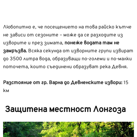
Любопитно е, че посещението на това райско кътче
не зависи от сезоните – може да се разходите из
изворите и през зимата,
понеже водата там не
замръзва.
Всяка секунда от изворните групи извират
до 3500 литра вода, образуващи по-големи и по-малки
поточета, които съединени образуват река Девня.
Разстояние от гр. Варна до Девненските извори:
15
км
Защитена местност Лонгоза