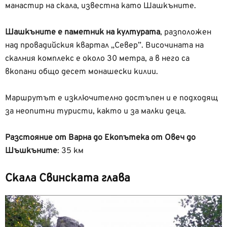
манастир на скала, известна като Шашкъните.
Шашкъните е паметник на културата
, разположен
над провадийския квартал „Север”. Височината на
скалния комплекс е около 30 метра, а в него са
вкопани общо десет монашески килии.
Маршрутът е изключително достъпен и е подходящ
за неопитни туристи, както и за малки деца.
Разстояние от Варна до Екопътека от Овеч до
Шъшкъните
: 35 км
Скала Свинската глава