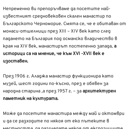
Непременно ви препоръчваме да посетите най-
известният средновековен скален манастир по
Българското Черноморие. Смята се, че е обитаван от
монаси-отшелници през XIII – XIV век като след
падането на България под османско владичество в
края на ХIV век, манастирът постепенно запада,
а
историци са на мнение, че към XVI -XVII век е
изоставен.
През 1906 г. Аладжа манастир функционира като
музей, шест години по-късно, през е обявен за
народна старина ,а през 1957 г. – за
архитектурен
паметник на културата.
Може да посетите манастира между май и октомври
и да се разходите по някоя от еко пътеките в
местността, да разгледате някоя от експозициите