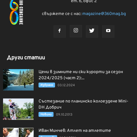
ет. 6, офис 2
свържете се с нас:
magazine@360mag.bg
Други статии
Цени в зимните ни ски курорти за сезон
2024/2025 (част 2):...
Избрано
03.12.2024
Състезание по планинско колоездене Mini-
DH Добрич
Новини
09.10.2013
Иван Минчев: Атлет на атлетите