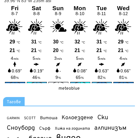
meteoblue
Тагове
Ски
Колоездене
Витоша
SCOTT
GARMIN
Сноуборд
алпинизъм
Сърф
Хижа на годината