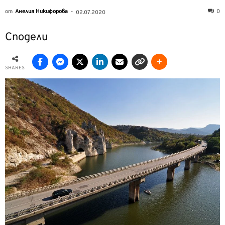
от
Анелия Никифорова
-
0
02.07.2020
Сподели
SHARES