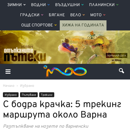
ЗИМНИ
ВОДНИ
ВЪЗДУШНИ
ПЛАНИНСКИ
ГРАДСКИ
БЯГАНЕ
ВЕЛО
МОТО
ОЩЕ СПОРТОВЕ
ХИЖА НА ГОДИНАТА
Начало
Избрано
Избрано
Пътуване
Трекинг
С бодра крачка: 5 трекинг
маршрута около Варна
Разтъпкване на нозете по варненски