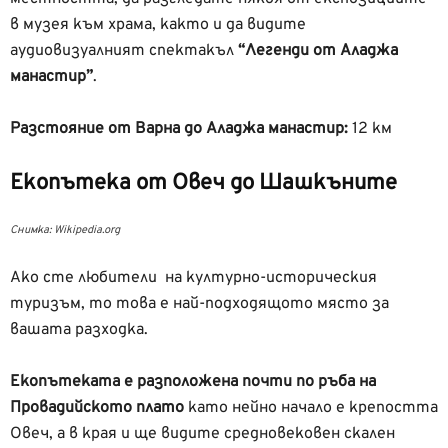
в музея към храма, както и да видите
аудиовизуалният спектакъл
“Легенди от Аладжа
манастир”
.
Разстояние от Варна до Аладжа манастир:
12 км
Екопътека от Овеч до Шашкъните
Снимка: Wikipedia.org
Ако сте любители на културно-историческия
туризъм, то това е най-подходящото място за
вашата разходка.
Екопътеката е разположена почти по ръба на
Провадийското плато
като нейно начало е крепостта
Овеч, а в края и ще видите средновековен скален