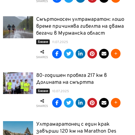
SHARES
Смъртоносен ултрамаратон: лошо
време причинява гибелта на двама
бегачи в Мурманска област
Бягане
11.07.2025
SHARES
80-годишен пробяга 217 км в
Долината на смъртта
Бягане
10.07.2025
SHARES
Ултрамаратонец с един крак
завърши 120 км на Marathon Des