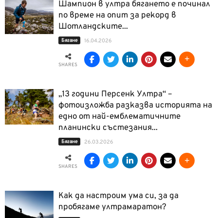
Шампион в ултра бягането е починал
по време на опит за рекорд в
Шотландските...
Бягане
16.04.2026
SHARES
„13 години Персенк Ултра“ –
фотоизложба разказва историята на
едно от най-емблематичните
планински състезания...
Бягане
26.03.2026
SHARES
Как да настроим ума си, за да
пробягаме ултрамаратон?