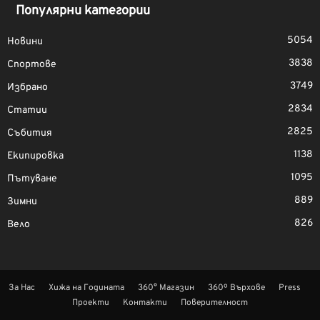
Популярни категории
5054
Новини
3838
Спортове
3749
Избрано
2834
Статии
2825
Събития
1138
Екипировка
1095
Пътуване
889
Зимни
826
Вело
За Нас
Хижа на Годината
360° Магазин
360º Върхове
Press
Проекти
Контакти
Поверителност