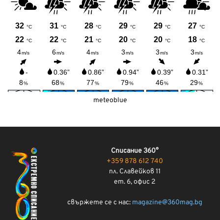
meteoblue
Списание 360°
+359 878 612 740
пл. Славейков 11
ет. 6, офис 2
свържете се с нас:
magazine@360mag.bg