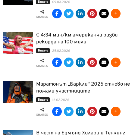
Бягане
09.03.2026
SHARES
С 4:34 мин/км американка разби
рекорда на 100 мили
Бягане
25.02.2026
SHARES
Маратонът „Баркли“ 2026 отново не
пожали участниците
Бягане
16.02.2026
SHARES
В чест на Едмънд Хилари и Тензинг