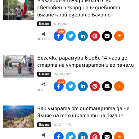
Българинът Ради Милев със
световен рекорд на 6-дневното
бягане край езерото Балатон
Бягане
11.09.2025
169
SHARES
Бегачка рарамури върви 14 часа до
старта на ултрамаратон и го печели
Бягане
04.08.2025
313
SHARES
Как умората от дистанцията да не
влияе на техниката ти на бягане
Бягане
16.07.2025