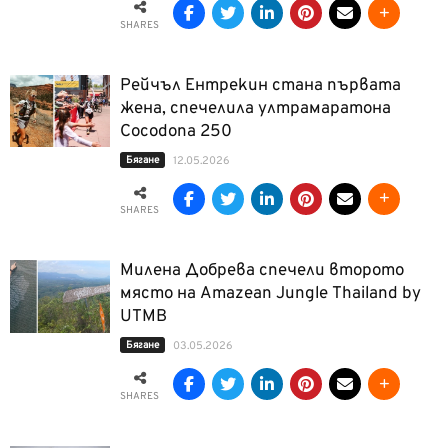
SHARES
Рейчъл Ентрекин стана първата
жена, спечелила ултрамаратона
Cocodona 250
Бягане
12.05.2026
SHARES
Милена Добрева спечели второто
място на Amazean Jungle Thailand by
UTMB
Бягане
03.05.2026
SHARES