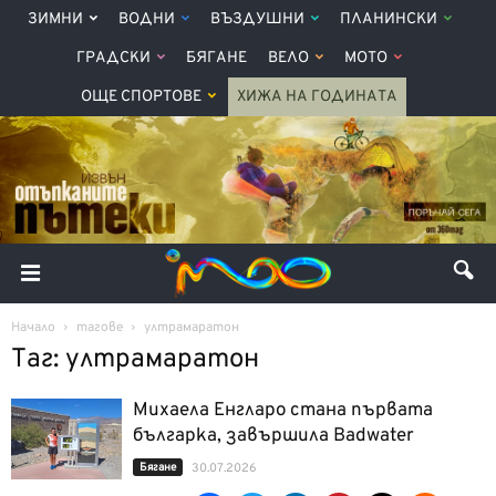
ЗИМНИ
ВОДНИ
ВЪЗДУШНИ
ПЛАНИНСКИ
ГРАДСКИ
БЯГАНЕ
ВЕЛО
МОТО
ОЩЕ СПОРТОВЕ
ХИЖА НА ГОДИНАТА
Начало
тагове
ултрамаратон
Таг: ултрамаратон
Михаела Енгларо стана първата
българка, завършила Badwater
Бягане
30.07.2026