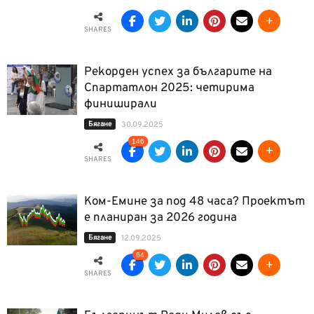
SHARES
Рекорден успех за българите на
Спартатлон 2025: четирима
финиширали
Бягане
30.09.2025
146
SHARES
Ком-Емине за под 48 часа? Проектът
е планиран за 2026 година
Бягане
12.09.2025
64
SHARES