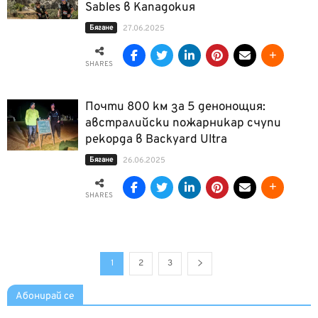
Sables в Кападокия
Бягане
27.06.2025
SHARES
Почти 800 км за 5 денонощия:
австралийски пожарникар счупи
рекорда в Backyard Ultra
Бягане
26.06.2025
SHARES
1
2
3
Абонирай се