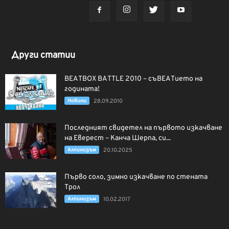
Други статии
BEATBOX BATTLE 2010 – съBEATието на
годината!
Новини
28.09.2010
Последният свидетел на първото изкачване
на Еверест – Канча Шерпа, си...
Алпинизъм
20.10.2025
Първо соло, зимно изкачване по стената
Трол
Алпинизъм
10.02.2017