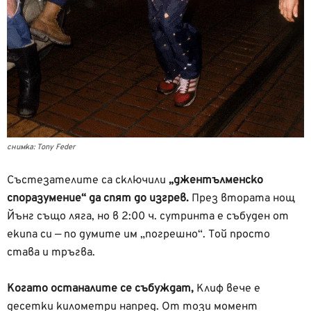
снимка: Tony Feder
Състезателите са сключили
„джентълменско
споразумение“ да спят до изгрев.
През втората нощ
Йънг също ляга, но в 2:00 ч. сутринта е събуден от
екипа си — по думите им „погрешно“. Той просто
става и тръгва.
Когато останалите се събуждат,
Клиф вече е
десетки километри напред. От този момент