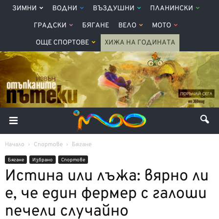
ЗИМНИ
ВОДНИ
ВЪЗДУШНИ
ПЛАНИНСКИ
ГРАДСКИ
БЯГАНЕ
ВЕЛО
МОТО
ОЩЕ СПОРТОВЕ
ХИЖА НА ГОДИНАТА
Начало
Спортове
Бягане
Бягане
Избрано
Спортове
Истина или лъжа: вярно ли
е, че един фермер с галоши
печели случайно