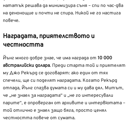
нататък решава да минимизира съня – спи по час-два
на денонощие и почти не спира. Никой не го настигa
повече.
Наградата, приятелството и
честността
Йънг много добре знае, че има награда от
10 000
австралийски долара
. Преди старта той и приятелят
му Джо Рекърд се договарят: ако един от тях
спечели, ще си поделят наградата. Когато Рекърд
отпада, Йънг спазва думата си и му дава дял. Митът,
че „не знаел за наградата“ и „не го интересували
парите“, е опроверган от архивите и интервютата –
той отлично е знаел защо бяга, просто ценял
честността повече от сумата.