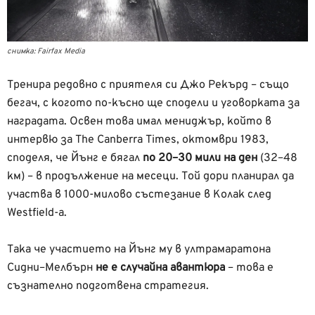
снимка: Fairfax Media
Тренира редовно с приятеля си Джо Рекърд – също
бегач, с когото по-късно ще сподели и уговорката за
наградата. Освен това имал мениджър, който в
интервю за The Canberra Times, октомври 1983,
споделя, че Йънг е бягал
по 20–30 мили на ден
(32–48
км) – в продължение на месеци. Той дори планирал да
участва в 1000-милово състезание в Колак след
Westfield-а.
Така че участието на Йънг му в ултрамаратона
Сидни–Мелбърн
не е случайна авантюра
– това е
съзнателно подготвена стратегия.