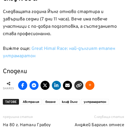
Следващата година Йънг отново стартира и
завършва седми (7 дни 11 часа). Вече има повече
участници с по-добра подготовка, а състезанието
става професионално.
Вижте още:
Great Himal Race: най-дългият етапен
ултрамаратон
Сподели
SHARES
ТАГОВЕ
Австралия
бягане
клиф йънг
ултрамаратон
предишна статия
Следваща статия
На 80 г. Натали Грабоу
Анджей Баргиел отнесе