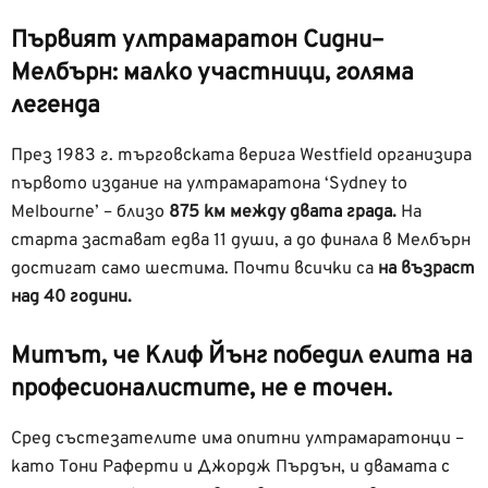
Първият ултрамаратон Сидни–
Мелбърн: малко участници, голяма
легенда
През 1983 г. търговската верига Westfield организира
първото издание на ултрамаратона ‘Sydney to
Melbourne’ – близо
875 км между двата града.
На
старта застават едва 11 души, а до финала в Мелбърн
достигат само шестима. Почти всички са
на възраст
над 40 години.
Митът, че Клиф Йънг победил елита на
професионалистите, не е точен.
Сред състезателите има опитни ултрамаратонци –
като Тони Раферти и Джордж Пърдън, и двамата с