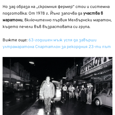
Но зад образа на „скромния фермер“ стои и системна
подготовка: От 1978 г. Йънг започва да
участва в
маратони
, включително първия Мелбърнски маратон,
където печели във възрастовата си група.
Вижте още:
63-годишен мъж успя да завърши
ултрамаратона Спартатлон за рекордния 23-ти път