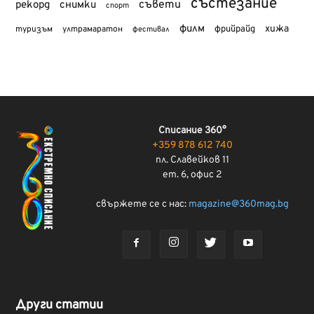
състезание
съвети
рекорд
снимки
спорт
филм
хижа
туризъм
фрийрайд
ултрамаратон
фестивал
Списание 360°
+359 878 612 740
пл. Славейков 11
ет. 6, офис 2
свържете се с нас:
magazine@360mag.bg
Други статии