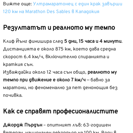
Вижте още:
Ултрамаратонец с един крак завърши
120 км на Marathon Des Sables в Кападокия
Резултатът и реалното му темпо
Клиф Йънг финишира след
5 дни, 15 часа и 4 минути
.
Дистанцията е около 875 км, което дава средна
скорост 6.4 км/ч, включително спиранията и
краткия сън.
Изваждайки около 12 часа сън общо,
реалното му
темпо при движение е около 7 км/ч
— бавно за
маратони, но феноменално за пет денонощия без
почивка.
Как се справят професионалистите
Джордж Пърдън
– опитният лъв: 63-годишен
ветеран, национален рекордьор на 100 км. Води в