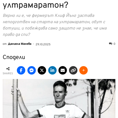
ултрамаратон?
Вярно ли е, че фермерът Клиф Йънг застава
неподготвен на старта на ултрамаратон, обут с
ботуши, и побеждава само защото не знае, че има
право да спи?
от
Даниела Манева
-
0
29.10.2025
Сподели
SHARES