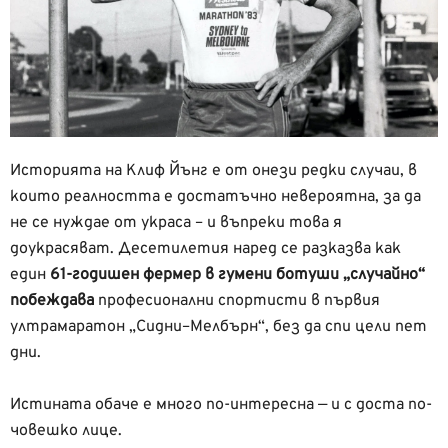
Историята на Клиф Йънг е от онези редки случаи, в
които реалността е достатъчно невероятна, за да
не се нуждае от украса – и въпреки това я
доукрасяват. Десетилетия наред се разказва как
един
61-годишен фермер в гумени ботуши „случайно“
побеждава
професионални спортисти в първия
ултрамаратон „Сидни–Мелбърн“, без да спи цели пет
дни.
Истината обаче е много по-интересна — и с доста по-
човешко лице.