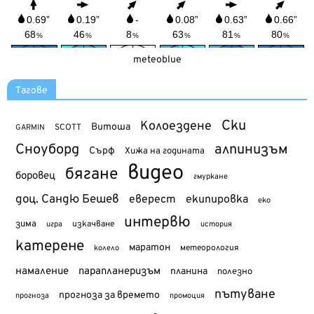
meteoblue
Тагове
Ски
Колоездене
Витоша
SCOTT
GARMIN
Сноуборд
алпинизъм
Сърф
Хижа на годината
видео
бягане
боровец
гмуркане
доц. Сандю Бешев
еверест
екипировка
еко
интервю
зима
изкачване
история
игра
катерене
маратон
метеорология
колело
намаление
парапланеризъм
планина
полезно
пътуване
прогноза за времето
прогноза
промоция