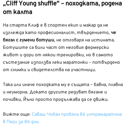
„Cliff Young shuffle“ – походката, родена
от калта
На старта Клиф е в спортен екип и макар да не
изглежда като професионалист, твърдението,
че
бягал с гумени ботуши
, не отговаря на истината.
Ботушите са били част от неговия фермерски
живот и дори от някои тренировки, но в самото
състезание използва леки маратонки – потвърдено
от снимки и свидетелства на участници.
Така или иначе походката му е същата – бавна, плавна
и неуморна. Докато другите редуват бягане и
почивки, Йънг просто продължава да се движи.
Вижте още:
Саваш Чобан пробяга 86 ултрамаратона
в Перу за 86 дни