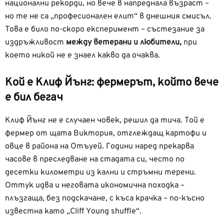
национални рекорди, но вече в напреднала възраст –
но те не са „професионален елит“ в днешния смисъл.
Това е било по-скоро експеримент – състезание за
издръжливост
между ветерани и любители,
при
което никой не е знаел какво да очаква.
Кой е Клиф Йънг: фермерът, който вече
е бил бегач
Клиф Йънг не е случаен човек, решил да тича. Той е
фермер от щата Виктория, отглеждащ картофи и
овце в района на Отъуей. Години наред прекарва
часове в преследване на стадата си, често по
десетки километри из кални и стръмни терени.
Оттук идва и неговата икономична походка –
плъзгаща, без подскачане, с къса крачка – по-късно
известна като „Cliff Young shuffle“.