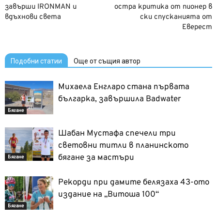
завърши IRONMAN и
остра критика от пионер в
вдъхнови света
ски спусканията от
Еверест
Подобни статии
Още от същия автор
Михаела Енгларо стана първата
българка, завършила Badwater
Бягане
Шабан Мустафа спечели три
световни титли в планинското
бягане за мастъри
Бягане
Рекорди при дамите белязаха 43-ото
издание на „Витоша 100“
Бягане