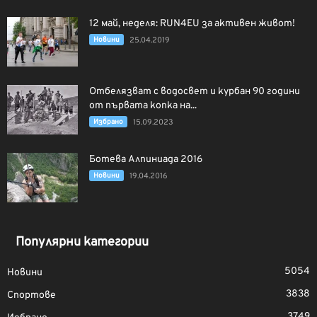
12 май, неделя: RUN4EU за активен живот!
Новини
25.04.2019
Отбелязват с водосвет и курбан 90 години
от първата копка на...
Избрано
15.09.2023
Ботева Алпиниада 2016
Новини
19.04.2016
Популярни категории
5054
Новини
3838
Спортове
3749