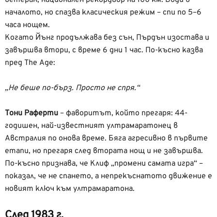
началото, но спазва класическия режим – спи по 5–6
часа нощем.
Когато Йънг продължава без сън, Пърдън изостава и
завършва втори, с време 6 дни 1 час. По-късно казва
пред The Age:
„Не беше по-бърз. Просто не спря.“
Тони Раферти
– фаворитът, който прегаря: 44-
годишен, най-известният ултрамаратонец в
Австралия по онова време. Бяга агресивно в първите
етапи, но прегаря след втората нощ и не завършва.
По-късно признава, че Клиф „промени самата игра“ –
показал, че не спането, а непрекъснатото движение е
новият ключ към ултрамаратона.
След 1983 г.