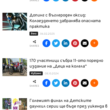
SHARES
Допинг с въглероден оксид:
Колоезденето забранява опасната
практика
Вело
06.02.2025
SHARES
170 участници събра 11-ото поредно
издание на „Деца на колела“
Избрано
08.10.2024
SHARES
Големият финал на Детските
даунхил серии ще бъде през уикенда в