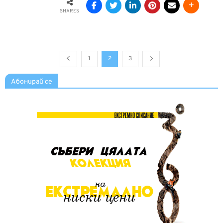
SHARES
1
2
3
Абонирай се