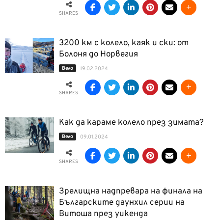
SHARES
3200 км с колело, каяк и ски: от
Болоня до Норвегия
Вело
19.02.2024
SHARES
Как да караме колело през зимата?
Вело
09.01.2024
SHARES
Зрелищна надпревара на финала на
Българските даунхил серии на
Витоша през уикенда