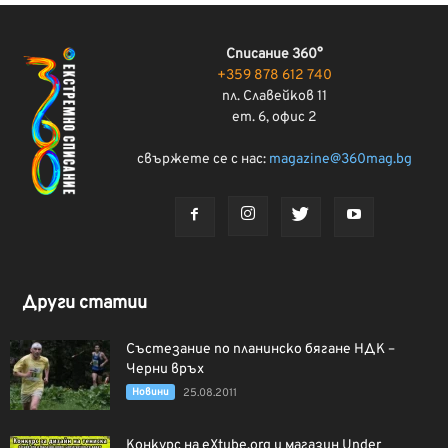
Списание 360°
+359 878 612 740
пл. Славейков 11
ет. 6, офис 2
свържете се с нас:
magazine@360mag.bg
Други статии
Състезание по планинско бягане НДК –
Черни връх
Новини
25.08.2011
Конкурс на eXtube.org и магазин Under