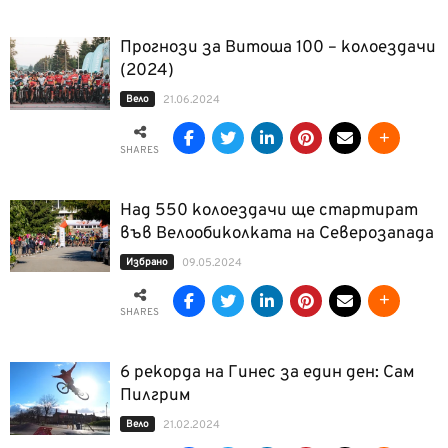
Прогнози за Витоша 100 – колоездачи
(2024)
Вело
21.06.2024
SHARES
Над 550 колоездачи ще стартират
във Велообиколката на Северозапада
Избрано
09.05.2024
SHARES
6 рекорда на Гинес за един ден: Сам
Пилгрим
Вело
21.02.2024