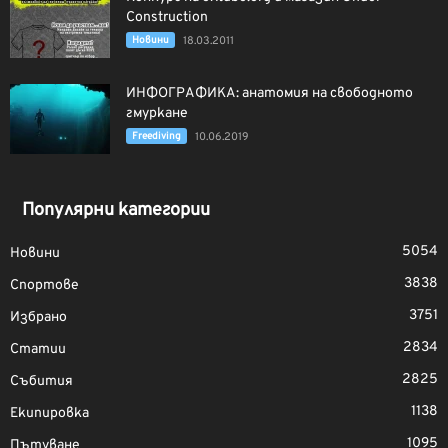
Construction
Новини
18.03.2011
ИНФОГРАФИКА: анатомия на свободното
гмуркане
Freediving
10.06.2019
Популярни категории
5054
Новини
3838
Спортове
3751
Избрано
2834
Статии
2825
Събития
1138
Екипировка
1095
Пътуване