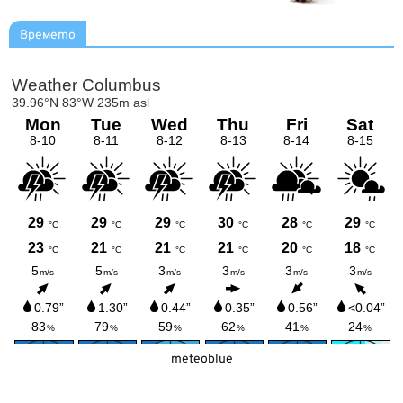
Времето
meteoblue