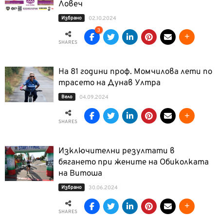
Ловеч
Избрано
02.10.2024
3
SHARES
На 81 години проф. Момчилова лети по
трасето на Дунав Ултра
Вело
04.09.2024
SHARES
Изключителни резултати в
бягането при жените на Обиколката
на Витоша
Избрано
30.06.2024
SHARES