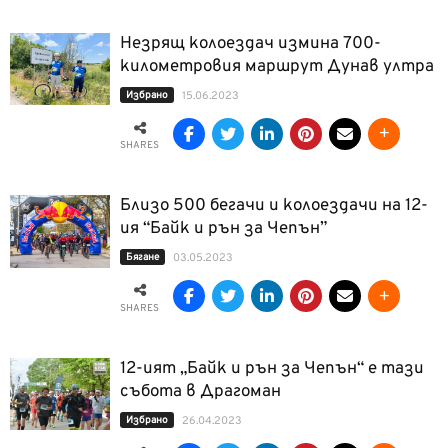
Незрящ колоездач измина 700-
километровия маршрут Дунав ултра
Избрано
15.06.2023
SHARES
Близо 500 бегачи и колоездачи на 12-
ия “Байк и рън за Чепън”
Бягане
03.05.2023
SHARES
12-ият „Байк и рън за Чепън“ е тази
събота в Драгоман
Избрано
26.04.2023