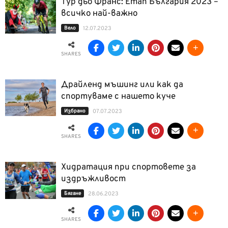
Тур дьо Франс: Етап България 2023 –
всичко най-важно
Вело
12.07.2023
SHARES
Драйленд мъшинг или как да
спортуваме с нашето куче
Избрано
07.07.2023
SHARES
Хидратация при спортовете за
издръжливост
Бягане
28.06.2023
SHARES