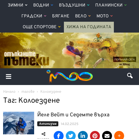
ЗИМНИ
ВОДНИ
ВЪЗДУШНИ
ПЛАНИНСКИ
ГРАДСКИ
БЯГАНЕ
ВЕЛО
МОТО
ОЩЕ СПОРТОВЕ
ХИЖА НА ГОДИНАТА
Начало
тагове
Колоездене
Таг: Колоездене
Йеле Вейт и Седемте върха
Алпинизъм
14.02.2025