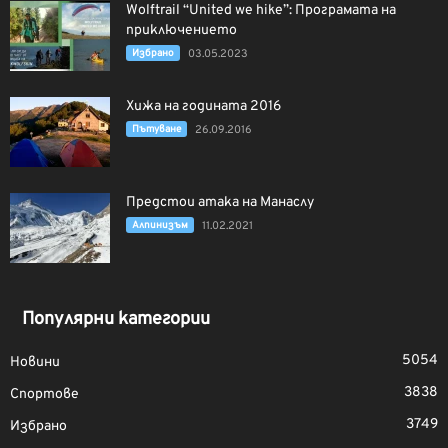
Wolftrail “United we hike”: Програмата на
приключението
Избрано
03.05.2023
Хижа на годината 2016
Пътуване
26.09.2016
Предстои атака на Манаслу
Алпинизъм
11.02.2021
Популярни категории
5054
Новини
3838
Спортове
3749
Избрано