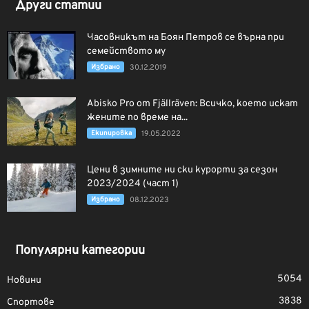
Други статии
Часовникът на Боян Петров се върна при
семейството му
Избрано
30.12.2019
Abisko Pro от Fjällräven: Всичко, което искат
жените по време на...
Екипировка
19.05.2022
Цени в зимните ни ски курорти за сезон
2023/2024 (част 1)
Избрано
08.12.2023
Популярни категории
5054
Новини
3838
Спортове