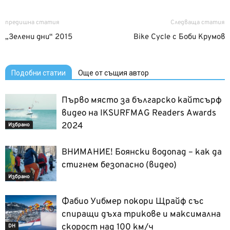
предишна статия
Следваща статия
„Зелени дни“ 2015
Bike Cycle с Боби Крумов
Подобни статии
Още от същия автор
Първо място за българско кайтсърф
видео на IKSURFMAG Readers Awards
2024
Избрано
ВНИМАНИЕ! Боянски водопад – как да
стигнем безопасно (видео)
Избрано
Фабио Уибмер покори Щрайф със
спиращи дъха трикове и максимална
скорост над 100 км/ч
DH