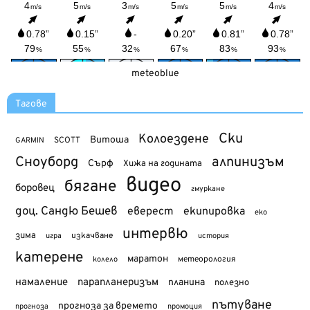
meteoblue
Тагове
Ски
Колоездене
Витоша
SCOTT
GARMIN
Сноуборд
алпинизъм
Сърф
Хижа на годината
видео
бягане
боровец
гмуркане
доц. Сандю Бешев
еверест
екипировка
еко
интервю
зима
изкачване
история
игра
катерене
маратон
метеорология
колело
намаление
парапланеризъм
планина
полезно
пътуване
прогноза за времето
прогноза
промоция