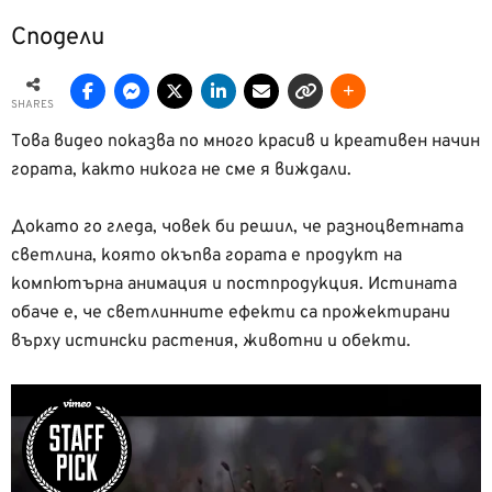
Сподели
SHARES
Това видео показва по много красив и креативен начин
гората, както никога не сме я виждали.
Докато го гледа, човек би решил, че разноцветната
светлина, която окъпва гората е продукт на
компютърна анимация и постпродукция. Истината
обаче е, че светлинните ефекти са прожектирани
върху истински растения, животни и обекти.