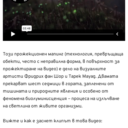
Този прожекционен мапинг (технология, превръщаща
обекти, често с неправилна форма, в повърхност за
прожектиране на видео) е дело на визуалните
артисти Фридрих фан Шор и Тарек Мауад. Двамата
прекарват шест седмици в гората, запленени от
тишината и природните явления и особено от
феномена биолуминисценция – процеса на излъчване
на светлина от живите организми.
Вижте и как е заснет клипът в това видео: