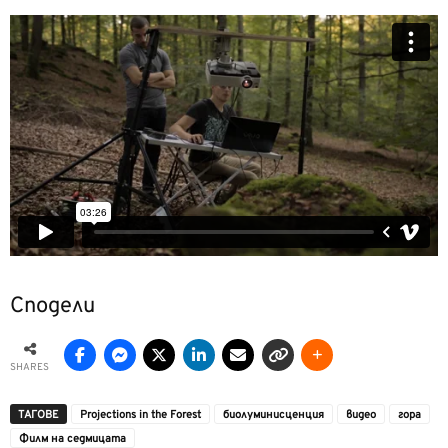
Сподели
SHARES
ТАГОВЕ
Projections in the Forest
биолуминисценция
видео
гора
Филм на седмицата