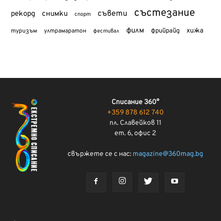
състезание
съвети
рекорд
снимки
спорт
филм
хижа
туризъм
фрийрайд
ултрамаратон
фестивал
Списание 360°
+359 878 612 740
пл. Славейков 11
ет. 6, офис 2
свържете се с нас:
magazine@360mag.bg