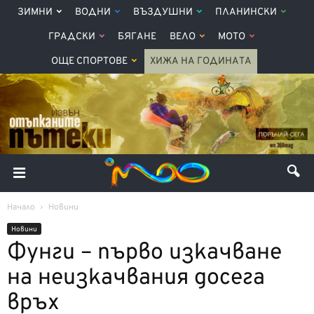
ЗИМНИ
ВОДНИ
ВЪЗДУШНИ
ПЛАНИНСКИ
ГРАДСКИ
БЯГАНЕ
ВЕЛО
МОТО
ОЩЕ СПОРТОВЕ
ХИЖА НА ГОДИНАТА
Начало
Новини
Новини
Фунги – първо изкачване
на неизкачвания досега
връх