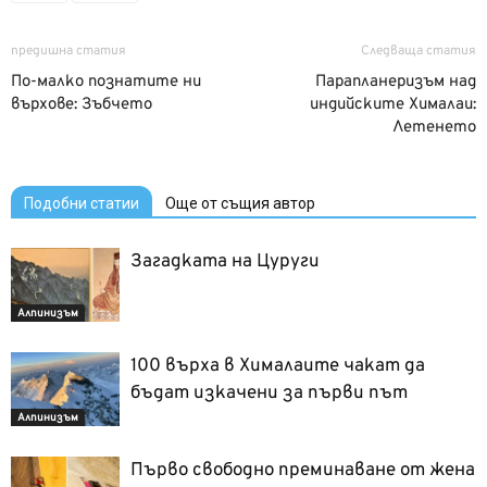
предишна статия
Следваща статия
По-малко познатите ни
Парапланеризъм над
върхове: Зъбчето
индийските Хималаи:
Летенето
Подобни статии
Още от същия автор
Загадката на Цуруги
Алпинизъм
100 върха в Хималаите чакат да
бъдат изкачени за първи път
Алпинизъм
Първо свободно преминаване от жена