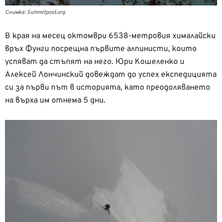
Снимка: Summitpost.org
В края на месец октомври 6538-метровия хималайски
връх Фунги посрещна първите алпинисти, които
успяват да стъпят на него. Юри Кошеленко и
Алексей Лончинский довеждат до успех експедицията
си за първи път в историята, като преодоляването
на върха им отнема 5 дни.