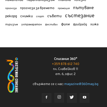
намаление
парапланеризъм
планина
полезно
пътуване
прогноза за времето
прогноза
промоция
състезание
съвети
рекорд
снимки
спорт
филм
хижа
туризъм
фрийрайд
ултрамаратон
фестивал
Списание 360°
+359 878 612 740
пл. Славейков 11
ет. 6, офис 2
свържете се с нас:
magazine@360mag.bg