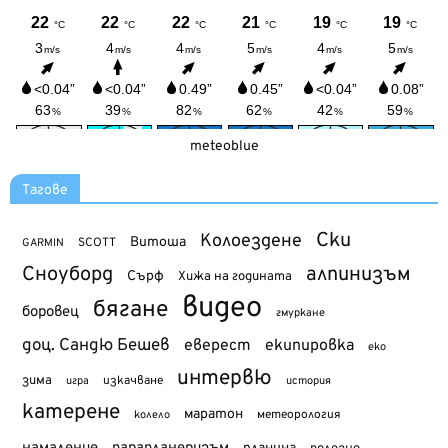
meteoblue
Тагове
Ски
Колоездене
Витоша
SCOTT
GARMIN
Сноуборд
алпинизъм
Сърф
Хижа на годината
видео
бягане
боровец
гмуркане
доц. Сандю Бешев
еверест
екипировка
еко
интервю
зима
изкачване
история
игра
катерене
маратон
метеорология
колело