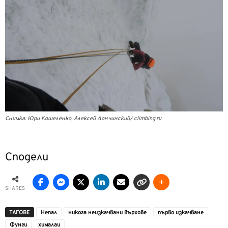
Снимка: Юри Кошеленко, Алексей Лончинский/ climbing.ru
Сподели
SHARES
ТАГОВЕ
Непал
никога неизкачвани върхове
първо изкачване
Фунги
хималаи