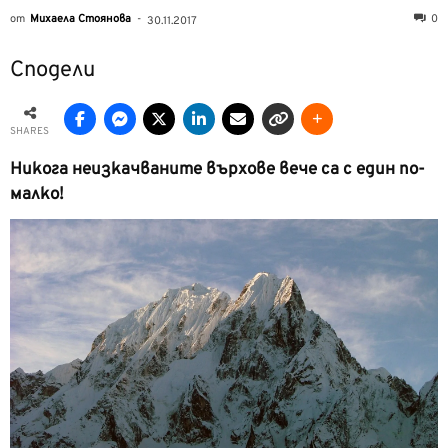
от
Михаела Стоянова
-
0
30.11.2017
Сподели
SHARES
Никога неизкачваните върхове вече са с един по-
малко!