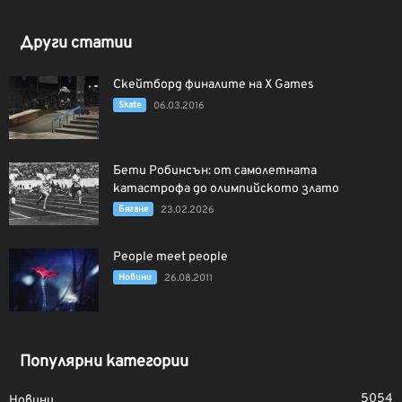
Други статии
Скейтборд финалите на X Games
Skate
06.03.2016
Бети Робинсън: от самолетната
катастрофа до олимпийското злато
Бягане
23.02.2026
People meet people
Новини
26.08.2011
Популярни категории
5054
Новини