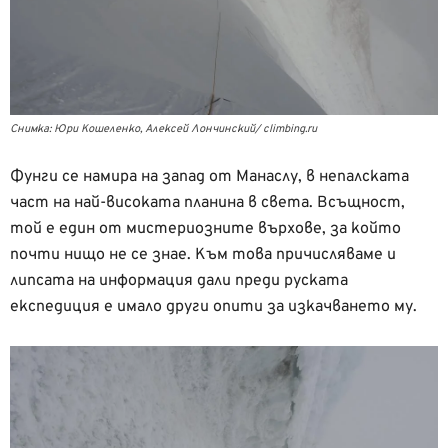
Снимка: Юри Кошеленко, Алексей Лончинский/ climbing.ru
Фунги се намира на запад от Манаслу, в непалската
част на най-високата планина в света. Всъщност,
той е един от мистериозните върхове, за който
почти нищо не се знае. Към това причисляваме и
липсата на информация дали преди руската
експедиция е имало други опити за изкачването му.