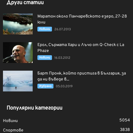
Други статии
Маратон около Панчаревското езеро, 27-28
юли
Новини
26.07.2013
Ерол, Сърмата Хари и Лъчо от Q-Check с La
Phaze
Новини
16.03.2012
Барт Пронк, който пристига в България, за
да ни въведе в...
Избрано
05.03.2019
Популярни категории
5054
Новини
3838
Спортове