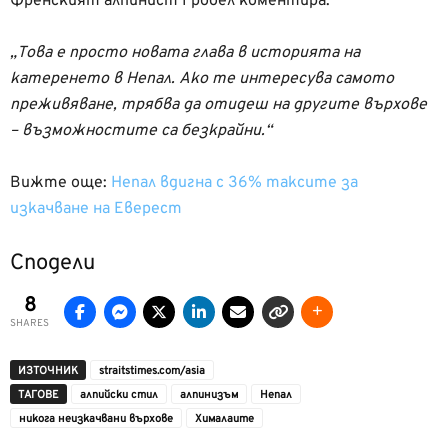
Френският алпинист Гробел коментира:
„Това е просто новата глава в историята на
катеренето в Непал. Ако те интересува самото
преживяване, трябва да отидеш на другите върхове
– възможностите са безкрайни.“
Вижте още:
Непал вдигна с 36% таксите за
изкачване на Еверест
Сподели
8
SHARES
ИЗТОЧНИК
straitstimes.com/asia
ТАГОВЕ
алпийски стил
алпинизъм
Непал
никога неизкачвани върхове
Хималаите