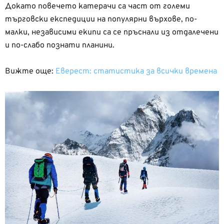
Докато повечето катерачи са част от големи
търговски експедиции на популярни върхове, по-
малки, независими екипи са се пръснали из отдалечени
и по-слабо познати планини.
Вижте още:
Еверест: статистика за всички времена