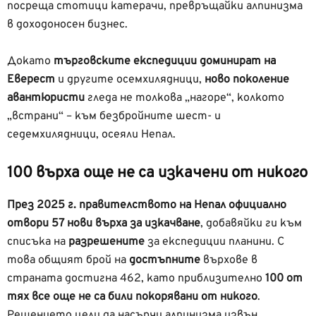
посреща стотици катерачи, превръщайки алпинизма
в доходоносен бизнес.
Докато
търговските експедиции доминират на
Еверест
и другите осемхилядници,
ново поколение
авантюристи
гледа не толкова „нагоре“, колкото
„встрани“ – към безбройните шест- и
седемхилядници, осеяли Непал.
100 върха още не са изкачени от никого
През 2025 г. правителството на Непал официално
отвори 57 нови върха за изкачване
, добавяйки ги към
списъка на
разрешените
за експедиции планини. С
това общият брой на
достъпните
върхове в
страната достигна 462, като приблизително
100 от
тях все още не са били покорявани от никого
.
Решението цели да насърчи алпинизма извън