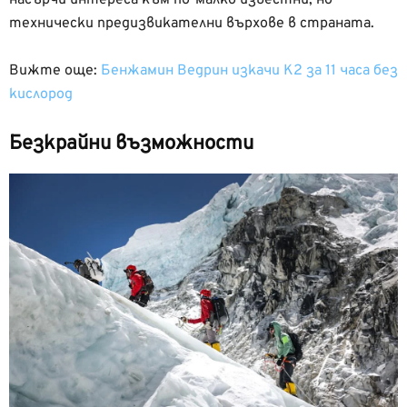
насърчи интереса към по-малко известни, но
технически предизвикателни върхове в страната.
Вижте още:
Бенжамин Ведрин изкачи K2 за 11 часа без
кислород
Безкрайни възможности