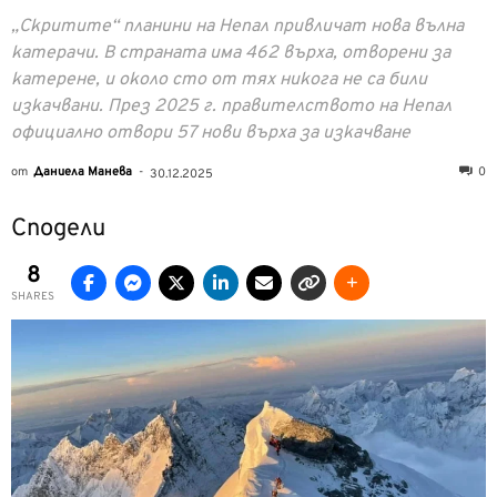
„Скритите“ планини на Непал привличат нова вълна
катерачи. В страната има 462 върха, отворени за
катерене, и около сто от тях никога не са били
изкачвани. През 2025 г. правителството на Непал
официално отвори 57 нови върха за изкачване
от
Даниела Манева
-
0
30.12.2025
Сподели
8
SHARES