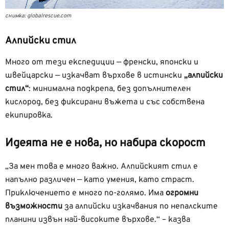
снимка: globalrescue.com
Алпийски стил
Много от тези експедиции — френски, японски и
швейцарски — изкачват върхове в истински
„алпийски
стил“
: минимална подкрепа, без допълнителен
кислород, без фиксирани въжета и със собствена
екипировка.
Идеята не е нова, но набира скорост
„За мен това е много важно. Алпийският стил е
напълно различен — като умения, като страст.
Приключението е много по-голямо. Има
огромни
възможности
за алпийски изкачвания по непалските
планини извън най-високите върхове.“ – казва