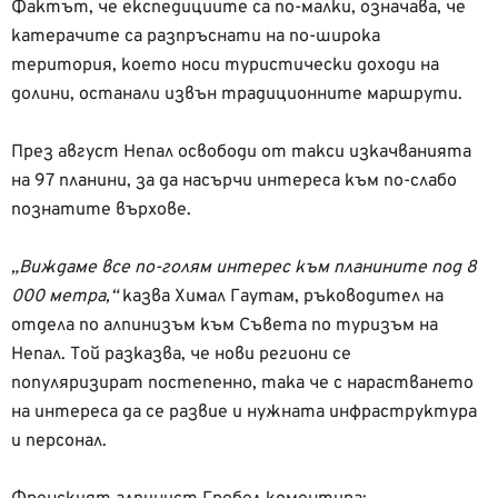
Фактът, че експедициите са по-малки, означава, че
катерачите са разпръснати на по-широка
територия, което носи туристически доходи на
долини, останали извън традиционните маршрути.
През август Непал освободи от такси изкачванията
на 97 планини, за да насърчи интереса към по-слабо
познатите върхове.
„Виждаме все по-голям интерес към планините под 8
000 метра,“
казва Химал Гаутам, ръководител на
отдела по алпинизъм към Съвета по туризъм на
Непал. Той разказва, че нови региони се
популяризират постепенно, така че с нарастването
на интереса да се развие и нужната инфраструктура
и персонал.