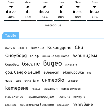
meteoblue
Тагове
Ски
Колоездене
Витоша
SCOTT
GARMIN
Сноуборд
алпинизъм
Сърф
Хижа на годината
видео
бягане
боровец
гмуркане
доц. Сандю Бешев
еверест
екипировка
еко
интервю
зима
изкачване
история
игра
катерене
маратон
метеорология
колело
намаление
парапланеризъм
планина
полезно
пътуване
прогноза за времето
прогноза
промоция