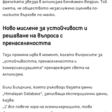
френската звезда в алпинизма Бенжамен Ведрин. Той
смята, че обществото незаслужено оценява по-
ниските върхове по-малко.
Ново мислене за устойчивост и
решаване на въпроса с
пренаселеността
Тази промяна идва в момент, когато въпросите за
„устойчивостта, пренаселеността и
комерсиализацията“ пренареждат света на
алпинизма.
Били Биърлинг, която ръководи базата данни
„Himalayan Database“, записваща експедиционни данни,
казва:
„С все повече хора на осемхилядниците, това