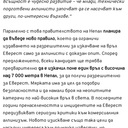
всъщност е чудесно развитие – че млади, технически
подготвени алпинисти започват да се насочват към
други, по-интересни върхове.“
Паралелно с това правителството на Непал
планира
да въведе ново правило
, което да ограничи
издаването на разрешителни за изкачване на връх
Еверест само за алпинисти с доказан опит. Според
предложението, всеки кандидат ще трябва
предварително
да е изкачил поне един връх с височина
над 7 000 метра в Непал
, за да получи разрешително
за Еверест. Мярката има за цел да подобри
безопасността и да намали броя на неопитните
катерачи по най-високия връх в света. В последните
години пренаселеността и инцидентите на Еверест
предизвикват сериозни критики към комерсиалния
алпинизъм. Новото изискване също така цели да