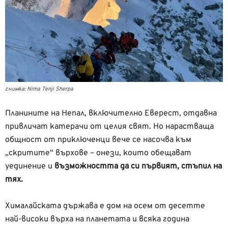
снимка: Nima Tenji Sherpa
Планините на Непал, включително Еверест, отдавна
привличат катерачи от целия свят. Но нарастваща
общност от приключенци вече се насочва към
„скритите“ върхове – онези, които обещават
уединение и
възможността да си първият, стъпил на
тях.
Хималайската държава е дом на осем от десетте
най-високи върха на планетата и всяка година