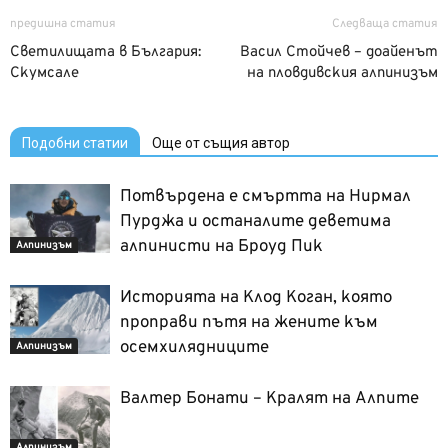
предишна статия
Следваща статия
Светилищата в България:
Васил Стойчев – доайенът
Скумсале
на пловдивския алпинизъм
Подобни статии
Още от същия автор
Потвърдена е смъртта на Нирмал
Пурджа и останалите деветима
алпинисти на Броуд Пик
Алпинизъм
Историята на Клод Коган, която
проправи пътя на жените към
осемхилядниците
Алпинизъм
Валтер Бонати – Кралят на Алпите
Алпинизъм