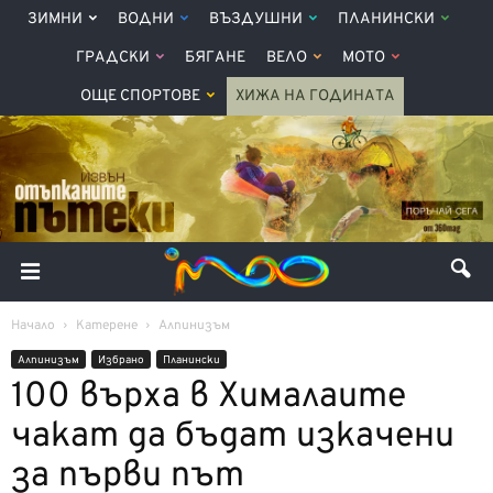
ЗИМНИ
ВОДНИ
ВЪЗДУШНИ
ПЛАНИНСКИ
ГРАДСКИ
БЯГАНЕ
ВЕЛО
МОТО
ОЩЕ СПОРТОВЕ
ХИЖА НА ГОДИНАТА
Начало
Катерене
Алпинизъм
Алпинизъм
Избрано
Планински
100 върха в Хималаите
чакат да бъдат изкачени
за първи път