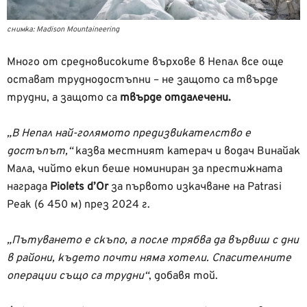
снимка: Madison Mountaineering
Много от средновисоките върхове в Непал все още
остават труднодостъпни – не защото са твърде
трудни, а защото са
твърде отдалечени.
„В Непал най-голямото предизвикателство е
достъпът,“
казва местният катерач и водач Винайак
Мала, чийто екип беше номиниран за престижната
награда
Piolets d’Or
за първото изкачване на Patrasi
Peak (6 450 м) през 2024 г.
„Пътуването е скъпо, а после трябва да вървиш с дни
в райони, където почти няма хотели. Спасителните
операции също са трудни“
, добавя той.