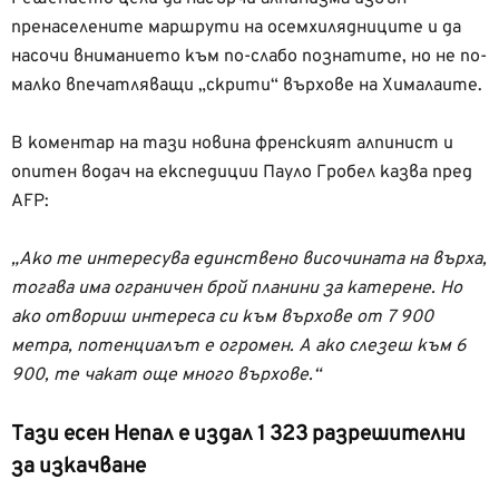
пренаселените маршрути на осемхилядниците и да
насочи вниманието към по-слабо познатите, но не по-
малко впечатляващи „скрити“ върхове на Хималаите.
В коментар на тази новина френският алпинист и
опитен водач на експедиции Пауло Гробел казва пред
AFP:
„Ако те интересува единствено височината на върха,
тогава има ограничен брой планини за катерене.
Но
ако отвориш интереса си към върхове от 7 900
метра, потенциалът е огромен. А ако слезеш към 6
900, те чакат още много върхове.“
Тази есен Непал е издал 1 323 разрешителни
за изкачване