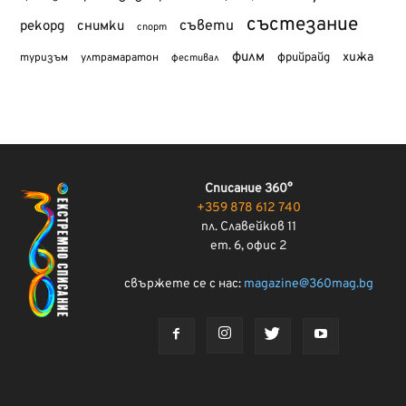
състезание
съвети
рекорд
снимки
спорт
филм
хижа
туризъм
фрийрайд
ултрамаратон
фестивал
Списание 360°
+359 878 612 740
пл. Славейков 11
ет. 6, офис 2
свържете се с нас:
magazine@360mag.bg