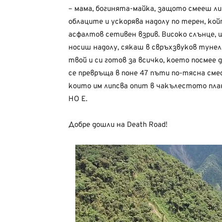
– мама, богинята-майка, защото смееш л
облаците и ускорява надолу по терен, ко
асфалтов сетивен взрив. Високо слънце, 
носиш надолу, сякаш в свръхзвуков туне
твой и си готов за всичко, което посмее 
се превръща в поне 47 пъти по-тясна смес
които им липсва опит в чакълестото план
НО Е.
Добре дошли на Death Road!