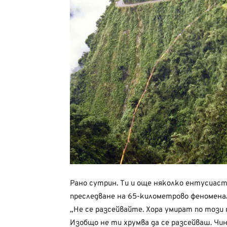
Рано сутрин. Ти и още няколко ентусиаст
преследване на 65-километрово феноменал
„Не се разсейвайте. Хора умират по този
Изобщо не ти хрумва да се разсейваш. Ч