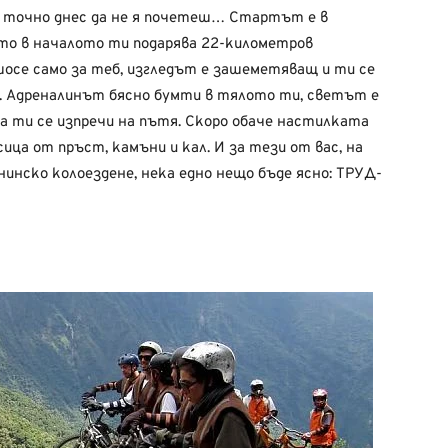
и точно днес да не я почетеш… Стартът е в
йто в началото ти подарява 22-километров
шосе само за теб, изгледът е зашеметяващ и ти се
л. Адреналинът бясно бумти в тялото ти, светът е
да ти се изпречи на пътя. Скоро обаче настилката
ица от пръст, камъни и кал. И за тези от вас, на
инско колоездене, нека едно нещо бъде ясно: ТРУД-