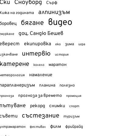
Ски
Сноуборд
Сърф
алпинизъм
Хижа на годината
видео
бягане
боровец
доц. Сандю Бешев
гмуркане
еверест
екипировка
зима
еко
игра
интервю
изкачване
история
катерене
маратон
колело
намаление
метеорология
парапланеризъм
планина
полезно
прогноза за времето
прогноза
промоция
пътуване
рекорд
снимки
спорт
състезание
съвети
туризъм
филм
фрийрайд
ултрамаратон
фестивал