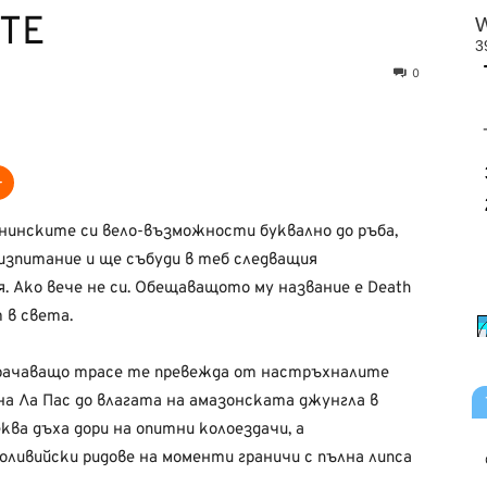
RTE
0
анинските си вело-възможности буквално до ръба,
изпитание и ще събуди в теб следващия
 Ако вече не си. Обещаващото му название е Death
 в света.
мрачаващо трасе те превежда от настръхналите
 на Ла Пас до влагата на амазонската джунгла в
ва дъха дори на опитни колоездачи, а
оливийски ридове на моменти граничи с пълна липса