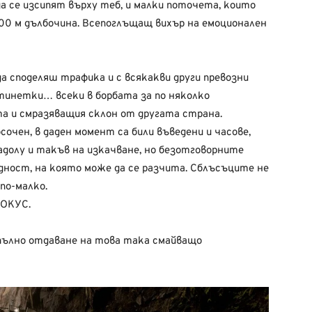
да се изсипят върху теб, и малки поточета, които
600 м дълбочина. Всепоглъщащ вихър на емоционален
да споделяш трафика и с всякакви други превозни
отинетки… всеки в борбата за по няколко
 и смразяващия склон от другата страна.
очен, в даден момент са били въведени и часове,
адолу и такъв на изкачване, но безотговорните
идност, на която може да се разчита. Сблъсъците не
по-малко.
ФОКУС.
пълно отдаване на това така смайващо