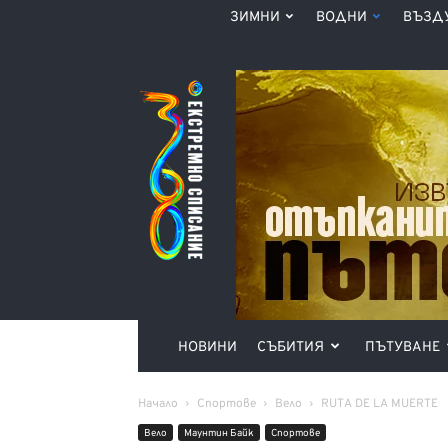
ЗИМНИ
ВОДНИ
ВЪЗД
Списание
360°
НОВИНИ
СЪБИТИЯ
ПЪТУВАНЕ
Начало
Спортове
Вело
RUTA DE LA MUERTE
Вело
Маунтин Байк
Спортове