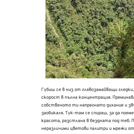
Губиш се в низ от главозамайващи гледки
скорост в пълна концентрация. Преминав
собственото ти напрегнато дихание и зв
заобикаля. Тук-там се спираш, за да поем
красота, разстлана в бездната под теб.
неразличими цветови палитри и мрежи от