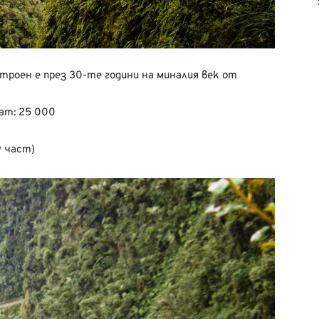
троен е през 30-те години на миналия век от
нат: 25 000
у част)