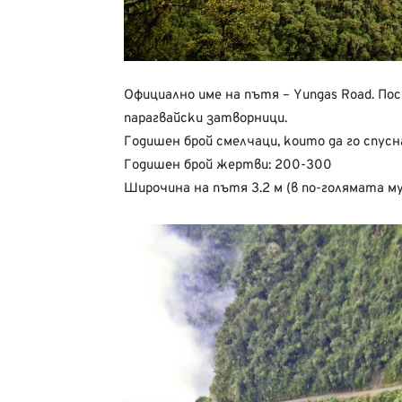
Официално име на пътя – Yungas Road. Пос
парагвайски затворници.
Годишен брой смелчаци, които да го спус
Годишен брой жертви: 200-300
Широчина на пътя 3.2 м (в по-голямата м