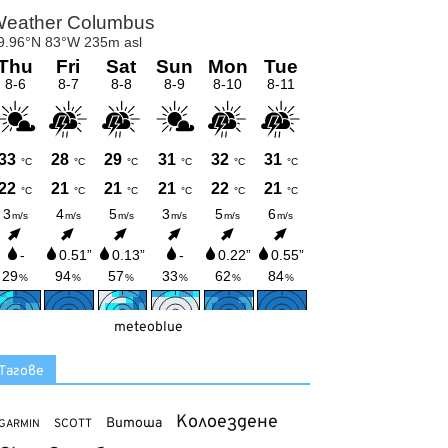
meteoblue
Тагове
Колоездене
Витоша
SCOTT
GARMIN