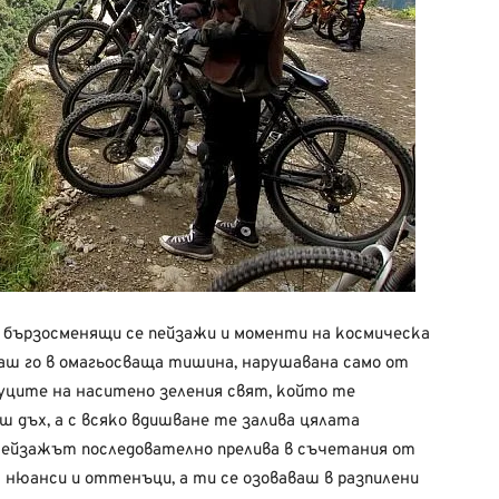
, бързосменящи се пейзажи и моменти на космическа
аш го в омагьосваща тишина, нарушавана само от
уците на наситено зеления свят, който те
еш дъх, а с всяко вдишване те залива цялата
 Пейзажът последователно прелива в съчетания от
 нюанси и оттенъци, а ти се озоваваш в разпилени