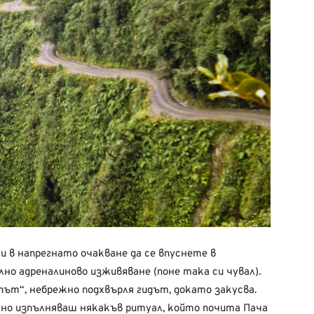
и в напрегнато очакване да се впуснете в
но адреналиново изживяване (поне така си чувал).
 път“, небрежно подхвърля гидът, докато закусва.
инно изпълняваш някакъв ритуал, който почита Пача