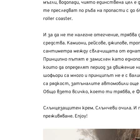
мъгли, водопади, чиято единствена цел е 
те преследват по ръба на пропасти с до 
roller coaster.
И за да не те налегне отегчение, трябва 
средства. Камиони, рейсове, джипове, тр
сантиметра между свлачищата от едната
Принципно пътят е замислен като еднопос
които да определят период за движение н
шофьори са много и принципът не е с вал
са рядкост, затъналите автомобили още 
Общо взето всичко, което ти трябва, е 
Слънцезащитен крем. Слънчеви очила. И 
преживяване. Enjoy!