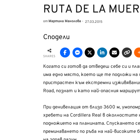
RUTA DE LA MUE
от
Мартина Манолова
-
27.03.2015
Сподели
SHARES
Когато си готов да отведеш себе си и пл
има едно място, което ще те подложи на 
пристрастен към екстремни изживявания.
Road, познат и като най-опасния маршрут
При денивелация от близо 3600 м, умопо
хребети на Cordillera Real в околностите
подножието на планината. Спускането сек
преминаването по ръба на най-високите б
на здрав разум.